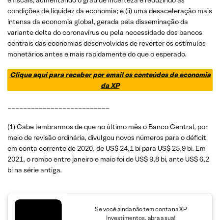
e fiscais, aumentando o grau de incerteza e reduzindo as
condições de liquidez da economia; e (ii) uma desaceleração mais
intensa da economia global, gerada pela disseminação da
variante delta do coronavírus ou pela necessidade dos bancos
centrais das economias desenvolvidas de reverter os estímulos
monetários antes e mais rapidamente do que o esperado.
Clique aqui para receber por email os conteúdos de economia
da XP
__________________________
(1) Cabe lembrarmos de que no último mês o Banco Central, por
meio de revisão ordinária, divulgou novos números para o déficit
em conta corrente de 2020, de US$ 24,1 bi para US$ 25,9 bi. Em
2021, o rombo entre janeiro e maio foi de US$ 9,8 bi, ante US$ 6,2
bi na série antiga.
Se você ainda não tem conta na XP
Investimentos, abra a sua!