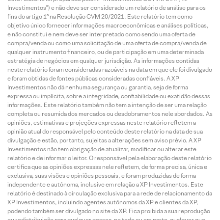
Investimentos”) e não deve ser considerado um relatório de análise para os
fins do artigo 1º na Resolução CVM 20/2021. Este relatório tem como
objetivo único fornecer informações macroeconômicas e análises políticas,
e não constitui e nem deve ser interpretado como sendo uma oferta de
compra/venda ou como uma solicitação de uma oferta de compra/venda de
qualquer instrumento financeiro, ou de participação em uma determinada
estratégia de negócios em qualquer jurisdição. As informações contidas
neste relatório foram consideradas razoáveis na data em que ele foi divulgado
e foram obtidas de fontes públicas consideradas confiáveis. A XP
Investimentos não dá nenhuma segurança ou garantia, seja de forma
expressa ou implícita, sobre a integridade, confiabilidade ou exatidão dessas
informações. Este relatório também não tem a intenção de ser uma relação
completa ou resumida dos mercados ou desdobramentos nele abordados. As
opiniões, estimativas e projeções expressas neste relatório refletem a
opinião atual do responsável pelo conteúdo deste relatório na data de sua
divulgação e estão, portanto, sujeitas a alterações sem aviso prévio. A XP
Investimentos não tem obrigação de atualizar, modificar ou alterar este
relatório e de informar o leitor. O responsável pela elaboração deste relatório
certifica que as opiniões expressas nele refletem, de forma precisa, única e
exclusiva, suas visões e opiniões pessoais, e foram produzidas de forma
independente e autônoma, inclusive em relação a XP Investimentos. Este
relatório é destinado à circulação exclusiva para a rede de relacionamento da
XP Investimentos, incluindo agentes autônomos da XP e clientes da XP,
podendo também ser divulgado no site da XP. Fica proibida a sua reprodução
ou redistribuição para qualquer pessoa, no todo ou em parte, qualquer que