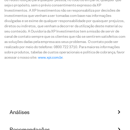
seja o propósito, sem o prévio consentimento expresso da XP
Investimentos. A XP Investimentos não se responsabiliza por decisões de
investimentos que venham a ser tomadas com base nas informações
divulgadas e se exime de qualquer responsabilidade por quaisquer prejuízos,
diretos ou indiretos, que venham a decorrer da utilização deste material ou
seu conteúdo. A Ouvidoria da XP Investimentos tem a missão de servir de
canal de contato sempre que os clientes que não se sentirem satisfeitos com
as soluções dadas pela empresa aos seus problemas. O contato pode ser
realizado por meio do telefone: 0800 722 3710. Para maiores informações
sobre produtos, tabelas de custos operacionais e política de cobrança, favor
acessar o nosso site:
www.xpi.com.br
.
Análises
Recomendações