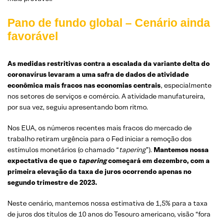
Pano de fundo global – Cenário ainda
favorável
As medidas restritivas contra a escalada da variante delta do
coronavírus
levaram
a uma safra de dados de atividade
econômica mais fracos nas economias centrais
, especialmente
nos setores de serviços e comércio. A atividade manufatureira,
por sua vez, seguiu apresentando bom ritmo.
Nos EUA, os números recentes mais fracos do mercado de
trabalho retiram urgência para o Fed iniciar a remoção dos
estímulos monetários (o chamado “
tapering
”).
Mantemos nossa
expectativa de que o
tapering
começará em dezembro, com a
primeira elevação da taxa de juros ocorrendo apenas no
segundo trimestre de 2023.
Neste cenário, mantemos nossa estimativa de 1,5% para a taxa
de juros dos títulos de 10 anos do Tesouro americano, visão “fora