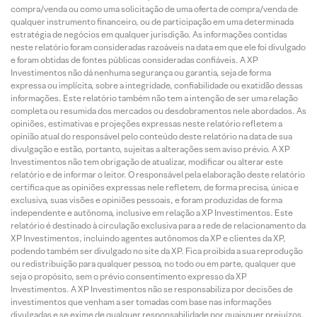
compra/venda ou como uma solicitação de uma oferta de compra/venda de
qualquer instrumento financeiro, ou de participação em uma determinada
estratégia de negócios em qualquer jurisdição. As informações contidas
neste relatório foram consideradas razoáveis na data em que ele foi divulgado
e foram obtidas de fontes públicas consideradas confiáveis. A XP
Investimentos não dá nenhuma segurança ou garantia, seja de forma
expressa ou implícita, sobre a integridade, confiabilidade ou exatidão dessas
informações. Este relatório também não tem a intenção de ser uma relação
completa ou resumida dos mercados ou desdobramentos nele abordados. As
opiniões, estimativas e projeções expressas neste relatório refletem a
opinião atual do responsável pelo conteúdo deste relatório na data de sua
divulgação e estão, portanto, sujeitas a alterações sem aviso prévio. A XP
Investimentos não tem obrigação de atualizar, modificar ou alterar este
relatório e de informar o leitor. O responsável pela elaboração deste relatório
certifica que as opiniões expressas nele refletem, de forma precisa, única e
exclusiva, suas visões e opiniões pessoais, e foram produzidas de forma
independente e autônoma, inclusive em relação a XP Investimentos. Este
relatório é destinado à circulação exclusiva para a rede de relacionamento da
XP Investimentos, incluindo agentes autônomos da XP e clientes da XP,
podendo também ser divulgado no site da XP. Fica proibida a sua reprodução
ou redistribuição para qualquer pessoa, no todo ou em parte, qualquer que
seja o propósito, sem o prévio consentimento expresso da XP
Investimentos. A XP Investimentos não se responsabiliza por decisões de
investimentos que venham a ser tomadas com base nas informações
divulgadas e se exime de qualquer responsabilidade por quaisquer prejuízos,