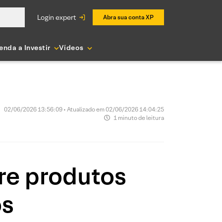
login expert
Abra sua conta XP
enda a Investir
Vídeos
02/06/2026 13:56:09 • Atualizado em 02/06/2026 14:04:25
1 minuto de leitura
re produtos
os