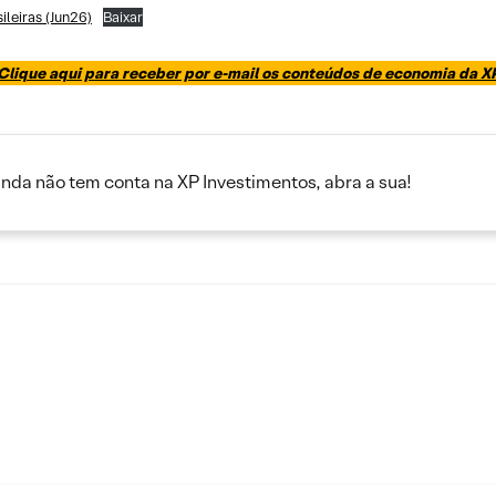
leiras (Jun26)
Baixar
Clique aqui para receber por e-mail os conteúdos de economia da X
inda não tem conta na XP Investimentos, abra a sua!