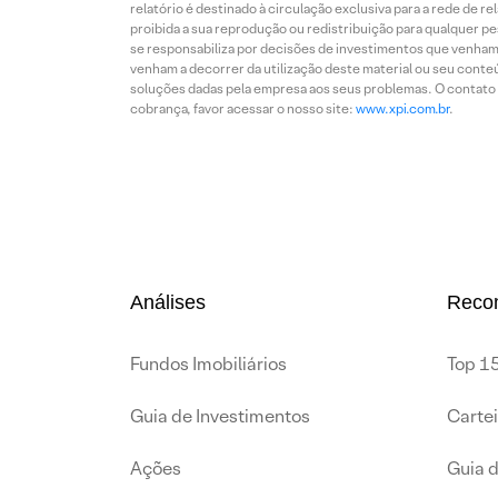
relatório é destinado à circulação exclusiva para a rede de 
proibida a sua reprodução ou redistribuição para qualquer p
se responsabiliza por decisões de investimentos que venham 
venham a decorrer da utilização deste material ou seu conteú
soluções dadas pela empresa aos seus problemas. O contato p
cobrança, favor acessar o nosso site:
www.xpi.com.br
.
Análises
Reco
Fundos Imobiliários
Top 15
Guia de Investimentos
Carte
Ações
Guia 