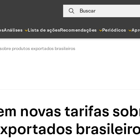
Buscar
os
Análises
Lista de ações
Recomendações
Periódicos
Apr
sobre produtos exportados brasileiros
m novas tarifas sob
xportados brasileir