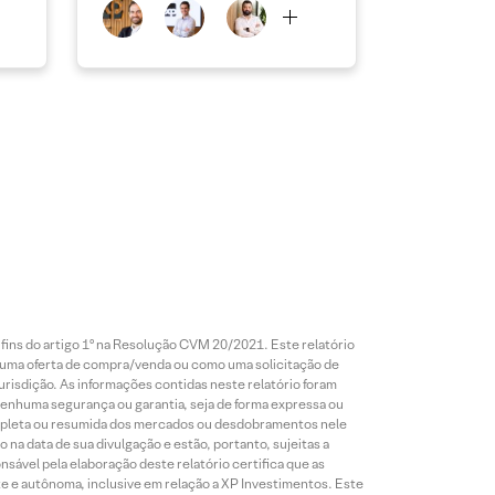
 fins do artigo 1º na Resolução CVM 20/2021. Este relatório
 uma oferta de compra/venda ou como uma solicitação de
risdição. As informações contidas neste relatório foram
 nenhuma segurança ou garantia, seja de forma expressa ou
 completa ou resumida dos mercados ou desdobramentos nele
 na data de sua divulgação e estão, portanto, sujeitas a
onsável pela elaboração deste relatório certifica que as
te e autônoma, inclusive em relação a XP Investimentos. Este