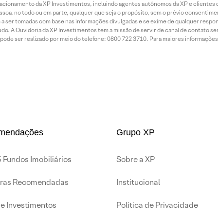
relacionamento da XP Investimentos, incluindo agentes autônomos da XP e clientes 
essoa, no todo ou em parte, qualquer que seja o propósito, sem o prévio consenti
a ser tomadas com base nas informações divulgadas e se exime de qualquer respons
do. A Ouvidoria da XP Investimentos tem a missão de servir de canal de contato se
ode ser realizado por meio do telefone: 0800 722 3710. Para maiores informações 
mendações
Grupo XP
 Fundos Imobiliários
Sobre a XP
iras Recomendadas
Institucional
de Investimentos
Política de Privacidade