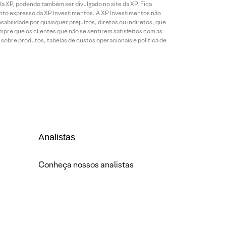
da XP, podendo também ser divulgado no site da XP. Fica
mento expresso da XP Investimentos. A XP Investimentos não
abilidade por quaisquer prejuízos, diretos ou indiretos, que
mpre que os clientes que não se sentirem satisfeitos com as
sobre produtos, tabelas de custos operacionais e política de
Analistas
Conheça nossos analistas