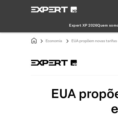
Expert XP 2026
Quem som
Economia
EUA propõem novas tarifas 
EUA propõe
e