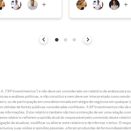
. (“XP Investimentos”) e não deve ser considerado um relatório de análise para os
as e análises políticas, e não constitui e nem deve ser interpretado como sendo
iro, ou de participação em uma determinada estratégia de negócios em qualquer ju
ram obtidas de fontes públicas consideradas confiáveis. A XP Investimentos não dá
dessas informações. Este relatório também não tem a intenção de ser uma relação
te relatório refletem a opinião atual do responsável pelo conteúdo deste relatório
ção de atualizar, modificar ou alterar este relatório e de informar o leitor. O resp
exclusiva, suas visões e opiniões pessoais, e foram produzidas de forma independen