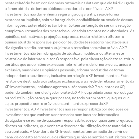
neste relatório foram consideradas razoáveis na data em que ele foi divulgado
e foram obtidas de fontes públicas consideradas confiáveis. A XP
Investimentos não dá nenhuma segurança ou garantia, seja de forma
expressa ou implícita, sobre a integridade, confiabilidade ou exatidão dessas
informações. Este relatório também não tem a intenção de ser uma relação
completa ou resumida dos mercados ou desdobramentos nele abordados. As
opiniões, estimativas e projeções expressas neste relatório refletem a
opinião atual do responsável pelo conteúdo deste relatório na data de sua
divulgação e estão, portanto, sujeitas a alterações sem aviso prévio. A XP
Investimentos não tem obrigação de atualizar, modificar ou alterar este
relatório e de informar o leitor. O responsável pela elaboração deste relatório
certifica que as opiniões expressas nele refletem, de forma precisa, única e
exclusiva, suas visões e opiniões pessoais, e foram produzidas de forma
independente e autônoma, inclusive em relação a XP Investimentos. Este
relatório é destinado à circulação exclusiva para a rede de relacionamento da
XP Investimentos, incluindo agentes autônomos da XP e clientes da XP,
podendo também ser divulgado no site da XP. Fica proibida a sua reprodução
ou redistribuição para qualquer pessoa, no todo ou em parte, qualquer que
seja o propósito, sem o prévio consentimento expresso da XP
Investimentos. A XP Investimentos não se responsabiliza por decisões de
investimentos que venham a ser tomadas com base nas informações
divulgadas e se exime de qualquer responsabilidade por quaisquer prejuízos,
diretos ou indiretos, que venham a decorrer da utilização deste material ou
seu conteúdo. A Ouvidoria da XP Investimentos tem a missão de servir de
canal de contato sempre que os clientes que não se sentirem satisfeitos com