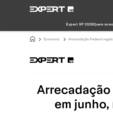
Expert XP 2026
Quem som
Economia
Arrecadação Federal regist
Arrecadação 
em junho, 