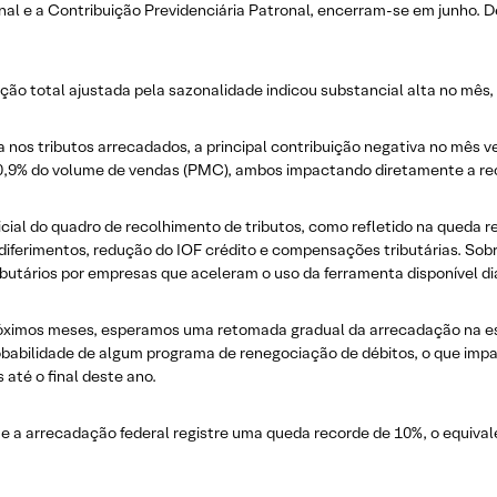
nal e a Contribuição Previdenciária Patronal, encerram-se em junho.
ão total ajustada pela sazonalidade indicou substancial alta no mês,
nos tributos arrecadados, a principal contribuição negativa no mês ve
0,9% do volume de vendas (PMC), ambos impactando diretamente a rec
nicial do quadro de recolhimento de tributos, como refletido na queda
diferimentos, redução do IOF crédito e compensações tributárias. Sobre
ibutários por empresas que aceleram o uso da ferramenta disponível d
óximos meses, esperamos uma retomada gradual da arrecadação na est
obabilidade de algum programa de renegociação de débitos, o que imp
até o final deste ano.
e a arrecadação federal registre uma queda recorde de 10%, o equiva