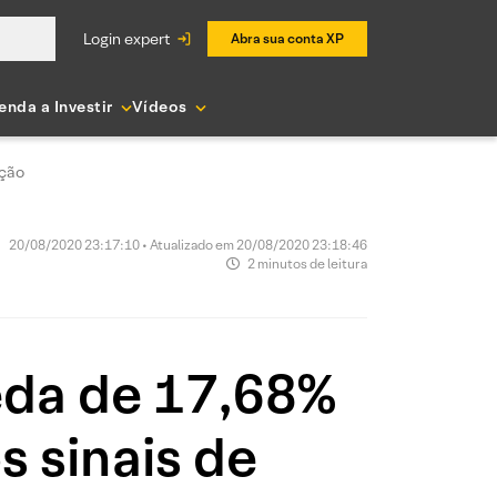
login expert
Abra sua conta XP
enda a Investir
Vídeos
ação
20/08/2020 23:17:10 • Atualizado em 20/08/2020 23:18:46
2 minutos de leitura
eda de 17,68%
s sinais de