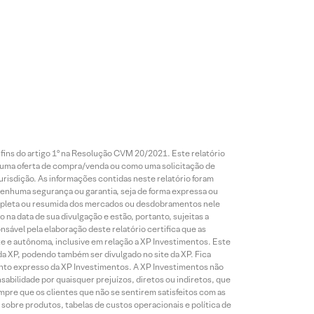
 fins do artigo 1º na Resolução CVM 20/2021. Este relatório
 uma oferta de compra/venda ou como uma solicitação de
risdição. As informações contidas neste relatório foram
 nenhuma segurança ou garantia, seja de forma expressa ou
 completa ou resumida dos mercados ou desdobramentos nele
 na data de sua divulgação e estão, portanto, sujeitas a
onsável pela elaboração deste relatório certifica que as
te e autônoma, inclusive em relação a XP Investimentos. Este
da XP, podendo também ser divulgado no site da XP. Fica
mento expresso da XP Investimentos. A XP Investimentos não
abilidade por quaisquer prejuízos, diretos ou indiretos, que
mpre que os clientes que não se sentirem satisfeitos com as
sobre produtos, tabelas de custos operacionais e política de