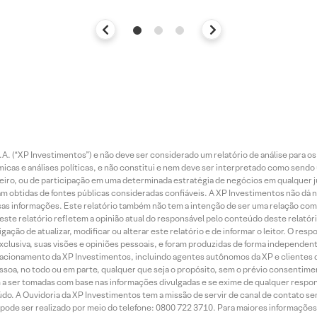
. (“XP Investimentos”) e não deve ser considerado um relatório de análise para os
as e análises políticas, e não constitui e nem deve ser interpretado como sendo
iro, ou de participação em uma determinada estratégia de negócios em qualquer ju
ram obtidas de fontes públicas consideradas confiáveis. A XP Investimentos não dá
dessas informações. Este relatório também não tem a intenção de ser uma relação
te relatório refletem a opinião atual do responsável pelo conteúdo deste relatório
ção de atualizar, modificar ou alterar este relatório e de informar o leitor. O resp
exclusiva, suas visões e opiniões pessoais, e foram produzidas de forma independen
relacionamento da XP Investimentos, incluindo agentes autônomos da XP e clientes 
essoa, no todo ou em parte, qualquer que seja o propósito, sem o prévio consenti
a ser tomadas com base nas informações divulgadas e se exime de qualquer respons
do. A Ouvidoria da XP Investimentos tem a missão de servir de canal de contato se
ode ser realizado por meio do telefone: 0800 722 3710. Para maiores informações 