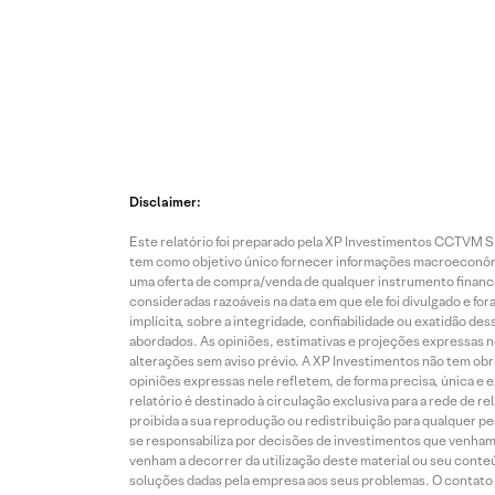
Disclaimer:
Este relatório foi preparado pela XP Investimentos CCTVM S.A
tem como objetivo único fornecer informações macroeconômic
uma oferta de compra/venda de qualquer instrumento finance
consideradas razoáveis na data em que ele foi divulgado e fo
implícita, sobre a integridade, confiabilidade ou exatidão 
abordados. As opiniões, estimativas e projeções expressas nes
alterações sem aviso prévio. A XP Investimentos não tem obriga
opiniões expressas nele refletem, de forma precisa, única e 
relatório é destinado à circulação exclusiva para a rede de 
proibida a sua reprodução ou redistribuição para qualquer p
se responsabiliza por decisões de investimentos que venham 
venham a decorrer da utilização deste material ou seu conteú
soluções dadas pela empresa aos seus problemas. O contato p