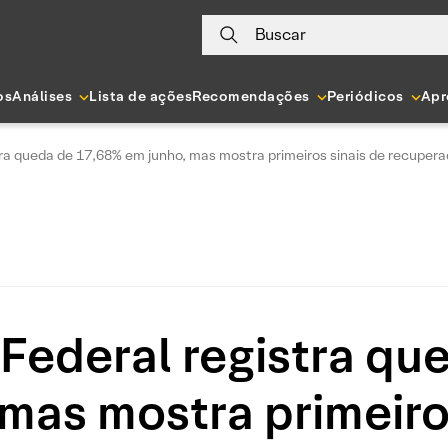
Buscar
os
Análises
Lista de ações
Recomendações
Periódicos
Apr
ra queda de 17,68% em junho, mas mostra primeiros sinais de recuper
Federal registra qu
mas mostra primeiro