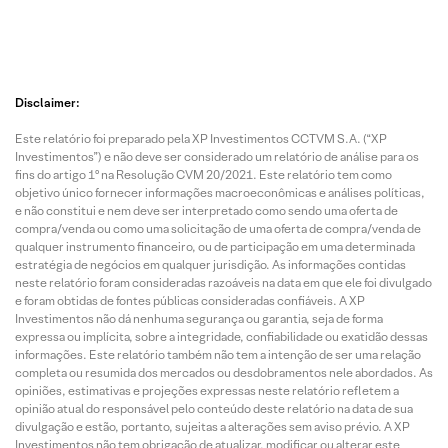
Disclaimer:
Este relatório foi preparado pela XP Investimentos CCTVM S.A. (“XP
Investimentos”) e não deve ser considerado um relatório de análise para os
fins do artigo 1º na Resolução CVM 20/2021. Este relatório tem como
objetivo único fornecer informações macroeconômicas e análises políticas,
e não constitui e nem deve ser interpretado como sendo uma oferta de
compra/venda ou como uma solicitação de uma oferta de compra/venda de
qualquer instrumento financeiro, ou de participação em uma determinada
estratégia de negócios em qualquer jurisdição. As informações contidas
neste relatório foram consideradas razoáveis na data em que ele foi divulgado
e foram obtidas de fontes públicas consideradas confiáveis. A XP
Investimentos não dá nenhuma segurança ou garantia, seja de forma
expressa ou implícita, sobre a integridade, confiabilidade ou exatidão dessas
informações. Este relatório também não tem a intenção de ser uma relação
completa ou resumida dos mercados ou desdobramentos nele abordados. As
opiniões, estimativas e projeções expressas neste relatório refletem a
opinião atual do responsável pelo conteúdo deste relatório na data de sua
divulgação e estão, portanto, sujeitas a alterações sem aviso prévio. A XP
Investimentos não tem obrigação de atualizar, modificar ou alterar este