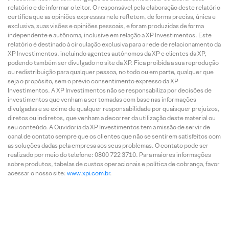
relatório e de informar o leitor. O responsável pela elaboração deste relatório
certifica que as opiniões expressas nele refletem, de forma precisa, única e
exclusiva, suas visões e opiniões pessoais, e foram produzidas de forma
independente e autônoma, inclusive em relação a XP Investimentos. Este
relatório é destinado à circulação exclusiva para a rede de relacionamento da
XP Investimentos, incluindo agentes autônomos da XP e clientes da XP,
podendo também ser divulgado no site da XP. Fica proibida a sua reprodução
ou redistribuição para qualquer pessoa, no todo ou em parte, qualquer que
seja o propósito, sem o prévio consentimento expresso da XP
Investimentos. A XP Investimentos não se responsabiliza por decisões de
investimentos que venham a ser tomadas com base nas informações
divulgadas e se exime de qualquer responsabilidade por quaisquer prejuízos,
diretos ou indiretos, que venham a decorrer da utilização deste material ou
seu conteúdo. A Ouvidoria da XP Investimentos tem a missão de servir de
canal de contato sempre que os clientes que não se sentirem satisfeitos com
as soluções dadas pela empresa aos seus problemas. O contato pode ser
realizado por meio do telefone: 0800 722 3710. Para maiores informações
sobre produtos, tabelas de custos operacionais e política de cobrança, favor
acessar o nosso site:
www.xpi.com.br
.