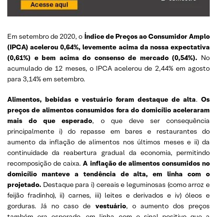
Em setembro de 2020, o
Índice de Preços ao Consumidor Amplo
(IPCA) acelerou 0,64%, levemente acima da nossa expectativa
(0,61%) e bem acima do consenso de mercado (0,54%).
No
acumulado de 12 meses, o IPCA acelerou de 2,44% em agosto
para 3,14% em setembro.
Alimentos, bebidas e vestuário foram destaque de alta
.
Os
preços de alimentos consumidos fora do domicílio aceleraram
mais do que esperado
, o que deve ser consequência
principalmente i) do repasse em bares e restaurantes do
aumento da inflação de alimentos nos últimos meses e ii) da
continuidade da reabertura gradual da economia, permitindo
recomposição de caixa.
A i
nflação de alimentos consumidos no
domicílio manteve a tendência de alta, em linha com o
projetado.
Destaque para i) cereais e leguminosas (como arroz e
feijão fradinho), ii) carnes, iii) leites e derivados e iv) óleos e
gorduras. Já no caso de
vestuário
, o aumento dos preços
também era esperado, em linha com o sinal positivo que a