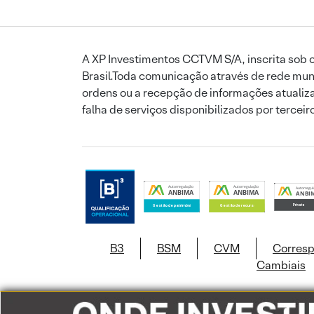
A XP Investimentos CCTVM S/A, inscrita sob o
Brasil.Toda comunicação através de rede mund
ordens ou a recepção de informações atualiza
falha de serviços disponibilizados por tercei
B3
BSM
CVM
Corres
Cambiais