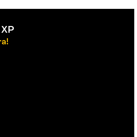
 XP
ra!