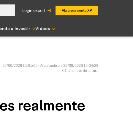
login expert
Abra sua conta XP
enda a Investir
Vídeos
22/06/2026 15:01:05 • Atualizado em 22/06/2026 15:04:28
1 minuto de leitura
ões realmente