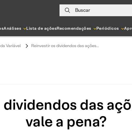
Buscar
os
Análises
Lista de ações
Recomendações
Periódicos
Apr
da Variável
Reinvestir os dividendos das ações...
s dividendos das aç
vale a pena?