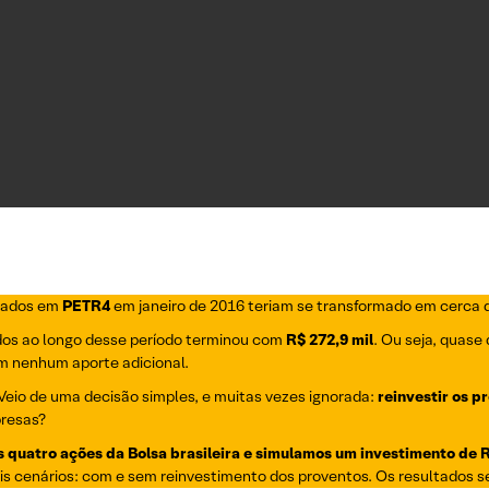
cados em
PETR4
em janeiro de 2016 teriam se transformado em cerca
idos ao longo desse período terminou com
R$ 272,9 mil
. Ou seja, quase
m nenhum aporte adicional.
 Veio de uma decisão simples, e muitas vezes ignorada:
reinvestir os p
presas?
 quatro ações da Bolsa brasileira e simulamos um investimento de 
 cenários: com e sem reinvestimento dos proventos. Os resultados se