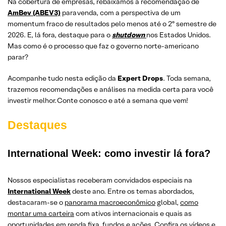
Na cobertura de empresas, rebaixamos a recomendação de
AmBev (ABEV3)
para venda, com a perspectiva de um
momentum fraco de resultados pelo menos até o 2º semestre de
2026. E, lá fora, destaque para o
shutdown
nos Estados Unidos.
Mas como é o processo que faz o governo norte-americano
parar?
Acompanhe tudo nesta edição da
Expert Drops
. Toda semana,
trazemos recomendações e análises na medida certa para você
investir melhor. Conte conosco e até a semana que vem!
Destaques
International Week: como investir lá fora?
Nossos especialistas receberam convidados especiais na
International Week
deste ano. Entre os temas abordados,
destacaram-se o
panorama macroeconômico
global,
como
montar uma carteira
com ativos internacionais e quais as
oportunidades em
renda fixa
,
fundos
e
ações
. Confira os vídeos e