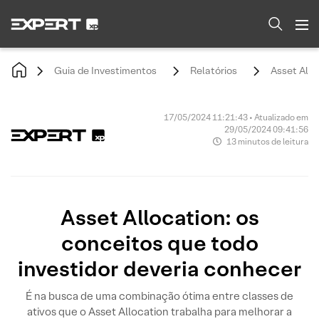
Guia de Investimentos
Relatórios
Asset Allo
17/05/2024 11:21:43 • Atualizado em
29/05/2024 09:41:56
13 minutos de leitura
Asset Allocation: os
conceitos que todo
investidor deveria conhecer
É na busca de uma combinação ótima entre classes de
ativos que o Asset Allocation trabalha para melhorar a