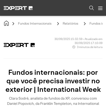
Fundos Internacionais
Relatórios
Fundos inte
30/09/2025 15:32:59 • Atualizado em
30/09/2025 17:10:09
3 minutos de leitura
Fundos internacionais: por
que você precisa investir no
exterior | International Week
Clara Sodré, analista de fundos da XP, conversou com
Daniel Popovich, da Franklin Templeton, na International