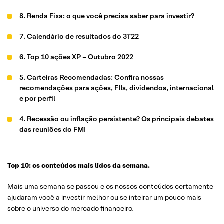
8. Renda Fixa: o que você precisa saber para investir?
7. Calendário de resultados do 3T22
6. Top 10 ações XP – Outubro 2022
5. Carteiras Recomendadas: Confira nossas
recomendações para ações, FIIs, dividendos, internacional
e por perfil
4. Recessão ou inflação persistente? Os principais debates
das reuniões do FMI
3. Ações internacionais: Calendário de resultados do
terceiro trimestre de 2022
Top 10: os conteúdos mais lidos da semana.
2. CDB 200: rentabilidade de 200% do CDI e vencimento em
Mais uma semana se passou e os nossos conteúdos certamente
3 meses
ajudaram você a investir melhor ou se inteirar um pouco mais
sobre o universo do mercado financeiro.
1. Pontuação de Risco de Carteira