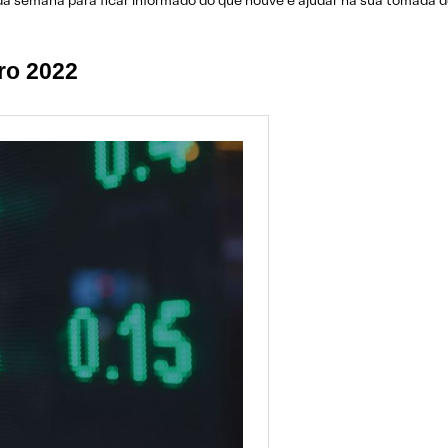
da semana para ficar informado do que houve e ajudar na sua tomada de
ro 2022