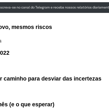
nscreva-se no canal do Telegram e receba nossos relatórios diariament
novo, mesmos riscos
s
2022
or caminho para desviar das incertezas
ês (e o que esperar)