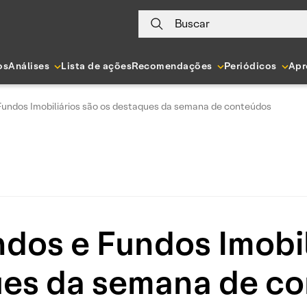
Buscar
os
Análises
Lista de ações
Recomendações
Periódicos
Apr
 Fundos Imobiliários são os destaques da semana de conteúdos
ndos e Fundos Imobil
es da semana de c