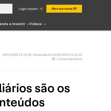
login expert
Abra sua conta XP
enda a Investir
Vídeos
14/01/2022 11:10:18 • Atualizado em 14/01/2022 11:11:02
1 minuto de leitura
iários são os
onteúdos