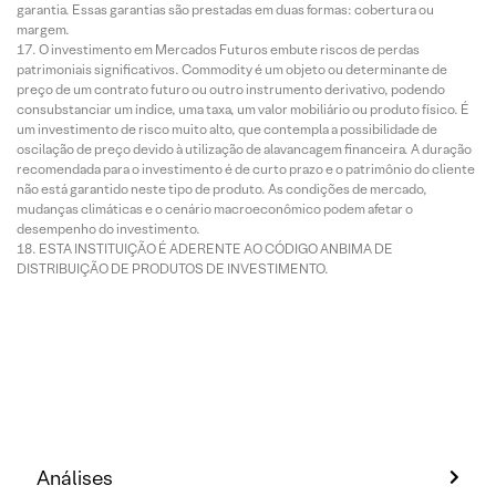
garantia. Essas garantias são prestadas em duas formas: cobertura ou
margem.
O investimento em Mercados Futuros embute riscos de perdas
patrimoniais significativos. Commodity é um objeto ou determinante de
preço de um contrato futuro ou outro instrumento derivativo, podendo
consubstanciar um índice, uma taxa, um valor mobiliário ou produto físico. É
um investimento de risco muito alto, que contempla a possibilidade de
oscilação de preço devido à utilização de alavancagem financeira. A duração
recomendada para o investimento é de curto prazo e o patrimônio do cliente
não está garantido neste tipo de produto. As condições de mercado,
mudanças climáticas e o cenário macroeconômico podem afetar o
desempenho do investimento.
ESTA INSTITUIÇÃO É ADERENTE AO CÓDIGO ANBIMA DE
DISTRIBUIÇÃO DE PRODUTOS DE INVESTIMENTO.
Análises