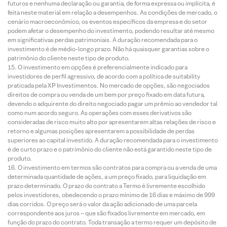
futuros e nenhuma declaração ou garantia, de forma expressa ou implícita, é
feita neste material em relação a desempenhos. As condições de mercado, o
cenário macroeconômico, os eventos específicos da empresa e do setor
podem afetar o desempenho do investimento, podendo resultar até mesmo
em significativas perdas patrimoniais. A duração recomendada para o
investimento é de médio-longo prazo. Não há quaisquer garantias sobre o
patrimônio do cliente neste tipo de produto.
O investimento em opções é preferencialmente indicado para
investidores de perfil agressivo, de acordo com a política de suitability
praticada pela XP Investimentos. No mercado de opções, são negociados
direitos de compra ou venda de um bem por preço fixado em data futura,
devendo o adquirente do direito negociado pagar um prêmio ao vendedor tal
como num acordo seguro. As operações com esses derivativos são
consideradas de risco muito alto por apresentarem altas relações de risco e
retorno e algumas posições apresentarem a possibilidade de perdas
superiores ao capital investido. A duração recomendada para o investimento
é de curto prazo e o patrimônio do cliente não está garantido neste tipo de
produto.
O investimento em termos são contratos para compra ou a venda de uma
determinada quantidade de ações, a um preço fixado, para liquidação em
prazo determinado. O prazo do contrato a Termo é livremente escolhido
pelos investidores, obedecendo o prazo mínimo de 16 dias e máximo de 999
dias corridos. O preço será o valor da ação adicionado de uma parcela
correspondente aos juros – que são fixados livremente em mercado, em
função do prazo do contrato. Toda transação a termo requer um depósito de