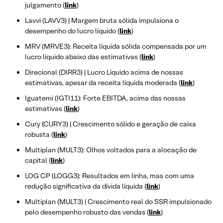
julgamento (
link
)
Lavvi (LAVV3) | Margem bruta sólida impulsiona o
desempenho do lucro líquido (
link
)
MRV (MRVE3): Receita líquida sólida compensada por um
lucro líquido abaixo das estimativas (
link
)
Direcional (DIRR3) | Lucro Líquido acima de nossas
estimativas, apesar da receita líquida moderada (
link
)
Iguatemi (IGTI11): Forte EBITDA, acima das nossas
estimativas (
link
)
Cury (CURY3) | Crescimento sólido e geração de caixa
robusta (
link
)
Multiplan (MULT3): Olhos voltados para a alocação de
capital (
link
)
LOG CP (LOGG3): Resultados em linha, mas com uma
redução significativa da dívida líquida (
link
)
Multiplan (MULT3) | Crescimento real do SSR impulsionado
pelo desempenho robusto das vendas (
link
)