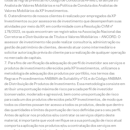
todas as regras previstas no Código de Conduta da APIMEC Brasil para o
Analista de Valores Mobiliários e na Política de Conduta dos Analistas de
Valores Mobiliários da XP Investimentos.
O atendimento de nossos clientes é realizado por empregados da XP
Investimentos ou por assessores de investimento que desempenham suas
atividades por meio da XP, em conformidade com a Resolução CVM nº
178/2023, os quais encontram-se registrados na Associação Nacional das
Corretoras e Distribuidoras de Títulos e Valores Mobiliários – ANCORD. O
assessor de investimento não pode realizar consultoria, administração ou
gestão de patrimônio de clientes, devendo atuar como intermediário e
solicitar autorização prévia do cliente para a realização de qualquer operação
no mercado de capitais.
Para fins de verificação da adequação do perfil do investidor aos serviços e
produtos de investimento oferecidos pela XP Investimentos, utilizamos a
metodologia de adequação dos produtos por portfólio, nos termos das
Regras e Procedimentos ANBIMA de Suitability nº 01 e do Código ANBIMA
de Distribuição de Produtos de Investimento. Essa metodologia consiste em
atribuir uma pontuação máxima de risco para cada perfil de investidor
(conservador, moderado e agressivo), bem como uma pontuação de risco
para cada um dos produtos oferecidos pela XP Investimentos, de modo que
todos os clientes possam ter acesso a todos os produtos, desde que dentro
das quantidades e limites da pontuação de risco definidas para o seu perfil.
Antes de aplicar nos produtos e/ou contratar os serviços objeto deste
material, é importante que você verifique se a sua pontuação de risco atual
comporta a aplicação nos produtos e/ou a contratação dos serviços em