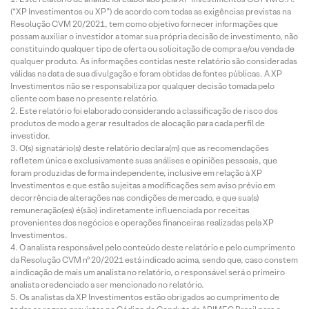
(“XP Investimentos ou XP”) de acordo com todas as exigências previstas na
Resolução CVM 20/2021, tem como objetivo fornecer informações que
possam auxiliar o investidor a tomar sua própria decisão de investimento, não
constituindo qualquer tipo de oferta ou solicitação de compra e/ou venda de
qualquer produto. As informações contidas neste relatório são consideradas
válidas na data de sua divulgação e foram obtidas de fontes públicas. A XP
Investimentos não se responsabiliza por qualquer decisão tomada pelo
cliente com base no presente relatório.
Este relatório foi elaborado considerando a classificação de risco dos
produtos de modo a gerar resultados de alocação para cada perfil de
investidor.
O(s) signatário(s) deste relatório declara(m) que as recomendações
refletem única e exclusivamente suas análises e opiniões pessoais, que
foram produzidas de forma independente, inclusive em relação à XP
Investimentos e que estão sujeitas a modificações sem aviso prévio em
decorrência de alterações nas condições de mercado, e que sua(s)
remuneração(es) é(são) indiretamente influenciada por receitas
provenientes dos negócios e operações financeiras realizadas pela XP
Investimentos.
O analista responsável pelo conteúdo deste relatório e pelo cumprimento
da Resolução CVM nº 20/2021 está indicado acima, sendo que, caso constem
a indicação de mais um analista no relatório, o responsável será o primeiro
analista credenciado a ser mencionado no relatório.
Os analistas da XP Investimentos estão obrigados ao cumprimento de