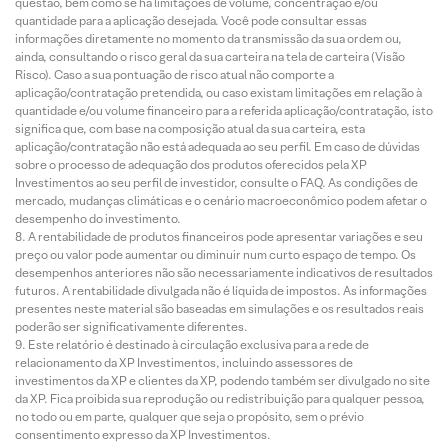
questão, bem como se há limitações de volume, concentração e/ou
quantidade para a aplicação desejada. Você pode consultar essas
informações diretamente no momento da transmissão da sua ordem ou,
ainda, consultando o risco geral da sua carteira na tela de carteira (Visão
Risco). Caso a sua pontuação de risco atual não comporte a
aplicação/contratação pretendida, ou caso existam limitações em relação à
quantidade e/ou volume financeiro para a referida aplicação/contratação, isto
significa que, com base na composição atual da sua carteira, esta
aplicação/contratação não está adequada ao seu perfil. Em caso de dúvidas
sobre o processo de adequação dos produtos oferecidos pela XP
Investimentos ao seu perfil de investidor, consulte o FAQ. As condições de
mercado, mudanças climáticas e o cenário macroeconômico podem afetar o
desempenho do investimento.
A rentabilidade de produtos financeiros pode apresentar variações e seu
preço ou valor pode aumentar ou diminuir num curto espaço de tempo. Os
desempenhos anteriores não são necessariamente indicativos de resultados
futuros. A rentabilidade divulgada não é líquida de impostos. As informações
presentes neste material são baseadas em simulações e os resultados reais
poderão ser significativamente diferentes.
Este relatório é destinado à circulação exclusiva para a rede de
relacionamento da XP Investimentos, incluindo assessores de
investimentos da XP e clientes da XP, podendo também ser divulgado no site
da XP. Fica proibida sua reprodução ou redistribuição para qualquer pessoa,
no todo ou em parte, qualquer que seja o propósito, sem o prévio
consentimento expresso da XP Investimentos.