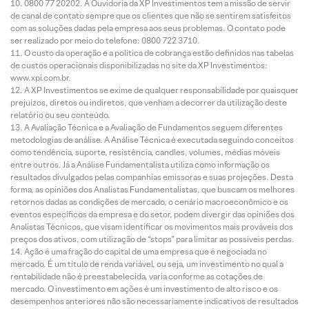
0800 77 20202. A Ouvidoria da XP Investimentos tem a missão de servir
de canal de contato sempre que os clientes que não se sentirem satisfeitos
com as soluções dadas pela empresa aos seus problemas. O contato pode
ser realizado por meio do telefone: 0800 722 3710.
O custo da operação e a política de cobrança estão definidos nas tabelas
de custos operacionais disponibilizadas no site da XP Investimentos:
www.xpi.com.br.
A XP Investimentos se exime de qualquer responsabilidade por quaisquer
prejuízos, diretos ou indiretos, que venham a decorrer da utilização deste
relatório ou seu conteúdo.
A Avaliação Técnica e a Avaliação de Fundamentos seguem diferentes
metodologias de análise. A Análise Técnica é executada seguindo conceitos
como tendência, suporte, resistência, candles, volumes, médias móveis
entre outros. Já a Análise Fundamentalista utiliza como informação os
resultados divulgados pelas companhias emissoras e suas projeções. Desta
forma, as opiniões dos Analistas Fundamentalistas, que buscam os melhores
retornos dadas as condições de mercado, o cenário macroeconômico e os
eventos específicos da empresa e do setor, podem divergir das opiniões dos
Analistas Técnicos, que visam identificar os movimentos mais prováveis dos
preços dos ativos, com utilização de “stops” para limitar as possíveis perdas.
Ação é uma fração do capital de uma empresa que é negociada no
mercado. É um título de renda variável, ou seja, um investimento no qual a
rentabilidade não é preestabelecida, varia conforme as cotações de
mercado. O investimento em ações é um investimento de alto risco e os
desempenhos anteriores não são necessariamente indicativos de resultados