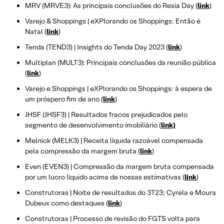
MRV (MRVE3): As principais conclusões do Resia Day (
link
)
Varejo & Shoppings | eXPlorando os Shoppings: Então é
Natal (
link
)
Tenda (TEND3) | Insights do Tenda Day 2023 (
link
)
Multiplan (MULT3): Principais conclusões da reunião pública
(
link
)
Varejo e Shoppings | eXPlorando os Shoppings: à espera de
um próspero fim de ano (
link
)
JHSF (JHSF3) | Resultados fracos prejudicados pelo
segmento de desenvolvimento imobiliário (
link)
Melnick (MELK3) | Receita líquida razoável compensada
pela compressão da margem bruta (
link
)
Even (EVEN3) | Compressão da margem bruta compensada
por um lucro líquido acima de nossas estimativas (
link
)
Construtoras | Noite de resultados do 3T23; Cyrela e Moura
Dubeux como destaques (
link
)
Construtoras | Processo de revisão do FGTS volta para