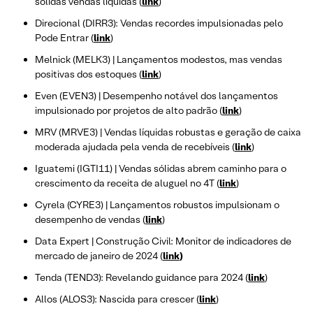
sólidas vendas líquidas (
link
)
Direcional (DIRR3): Vendas recordes impulsionadas pelo
Pode Entrar (
link
)
Melnick (MELK3) | Lançamentos modestos, mas vendas
positivas dos estoques (
link
)
Even (EVEN3) | Desempenho notável dos lançamentos
impulsionado por projetos de alto padrão (
link
)
MRV (MRVE3) | Vendas líquidas robustas e geração de caixa
moderada ajudada pela venda de recebíveis (
link
)
Iguatemi (IGTI11) | Vendas sólidas abrem caminho para o
crescimento da receita de aluguel no 4T (
link
)
Cyrela (CYRE3) | Lançamentos robustos impulsionam o
desempenho de vendas (
link
)
Data Expert | Construção Civil: Monitor de indicadores de
mercado de janeiro de 2024 (
link
)
Tenda (TEND3): Revelando guidance para 2024 (
link
)
Allos (ALOS3): Nascida para crescer (
link
)