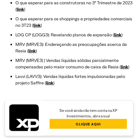
O que esperar para as construtoras no 3º Trimestre de 2023
(
link
)
O que esperar para os shoppings e propriedades comerciais
no 3T23 (
link
)
LOG CP (LOGG3): Revelando planos de expansão (
link
)
MRV (MRVE3): Endereçando as preocupações acerca da
Resia (
link
)
MRV (MRVE3) | Vendas líquidas sólidas parcialmente
compensadas pelo maior consumo de caixa da Resia (
link
)
Lavvi (LAVV3): Vendas líquidas fortes impulsionadas pelo
projeto Saffire (
link
)
Se você ainda não tem conta na XP
Investimentos, abra a sua!
CLIQUE AQUI