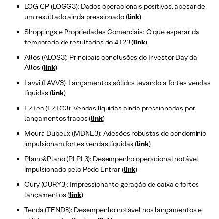
LOG CP (LOGG3): Dados operacionais positivos, apesar de
um resultado ainda pressionado (
link
)
Shoppings e Propriedades Comerciais: O que esperar da
temporada de resultados do 4T23 (
link
)
Allos (ALOS3): Principais conclusões do Investor Day da
Allos (
link
)
Lavvi (LAVV3): Lançamentos sólidos levando a fortes vendas
líquidas (
link
)
EZTec (EZTC3): Vendas líquidas ainda pressionadas por
lançamentos fracos (
link
)
Moura Dubeux (MDNE3): Adesões robustas de condomínio
impulsionam fortes vendas líquidas (
link
)
Plano&Plano (PLPL3): Desempenho operacional notável
impulsionado pelo Pode Entrar (
link
)
Cury (CURY3): Impressionante geração de caixa e fortes
lançamentos (
link
)
Tenda (TEND3): Desempenho notável nos lançamentos e