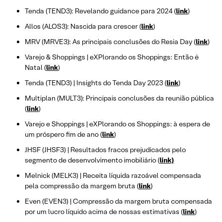
Tenda (TEND3): Revelando guidance para 2024 (
link
)
Allos (ALOS3): Nascida para crescer (
link
)
MRV (MRVE3): As principais conclusões do Resia Day (
link
)
Varejo & Shoppings | eXPlorando os Shoppings: Então é
Natal (
link
)
Tenda (TEND3) | Insights do Tenda Day 2023 (
link
)
Multiplan (MULT3): Principais conclusões da reunião pública
(
link
)
Varejo e Shoppings | eXPlorando os Shoppings: à espera de
um próspero fim de ano (
link
)
JHSF (JHSF3) | Resultados fracos prejudicados pelo
segmento de desenvolvimento imobiliário (
link)
Melnick (MELK3) | Receita líquida razoável compensada
pela compressão da margem bruta (
link
)
Even (EVEN3) | Compressão da margem bruta compensada
por um lucro líquido acima de nossas estimativas (
link
)