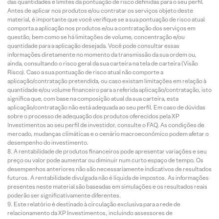
das quantidades e limites da pontuação de risco definidas para o seu perfil.
Antes de aplicar nos produtos e/ou contratar os serviços objeto deste
material, é importante que você verifique se a sua pontuação de risco atual
comporta a aplicação nos produtos e/ou a contratação dos serviços em
questão, bem como se há limitações de volume, concentração e/ou
quantidade para a aplicação desejada. Você pode consultar essas
informações diretamente no momento da transmissão da sua ordem ou,
ainda, consultando o risco geral da sua carteira na tela de carteira (Visão
Risco). Caso a sua pontuação de risco atual não comporte a
aplicação/contratação pretendida, ou caso existam limitações em relação à
quantidade e/ou volume financeiro para a referida aplicação/contratação, isto
significa que, com base na composição atual da sua carteira, esta
aplicação/contratação não está adequada ao seu perfil. Em caso de dúvidas
sobre o processo de adequação dos produtos oferecidos pela XP
Investimentos ao seu perfil de investidor, consulte o FAQ. As condições de
mercado, mudanças climáticas e o cenário macroeconômico podem afetar o
desempenho do investimento.
A rentabilidade de produtos financeiros pode apresentar variações e seu
preço ou valor pode aumentar ou diminuir num curto espaço de tempo. Os
desempenhos anteriores não são necessariamente indicativos de resultados
futuros. A rentabilidade divulgada não é líquida de impostos. As informações
presentes neste material são baseadas em simulações e os resultados reais
poderão ser significativamente diferentes.
Este relatório é destinado à circulação exclusiva para a rede de
relacionamento da XP Investimentos, incluindo assessores de