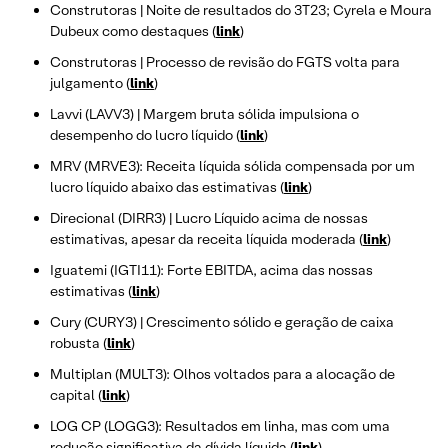
Construtoras | Noite de resultados do 3T23; Cyrela e Moura
Dubeux como destaques (
link
)
Construtoras | Processo de revisão do FGTS volta para
julgamento (
link
)
Lavvi (LAVV3) | Margem bruta sólida impulsiona o
desempenho do lucro líquido (
link
)
MRV (MRVE3): Receita líquida sólida compensada por um
lucro líquido abaixo das estimativas (
link
)
Direcional (DIRR3) | Lucro Líquido acima de nossas
estimativas, apesar da receita líquida moderada (
link
)
Iguatemi (IGTI11): Forte EBITDA, acima das nossas
estimativas (
link
)
Cury (CURY3) | Crescimento sólido e geração de caixa
robusta (
link
)
Multiplan (MULT3): Olhos voltados para a alocação de
capital (
link
)
LOG CP (LOGG3): Resultados em linha, mas com uma
redução significativa da dívida líquida (
link
)