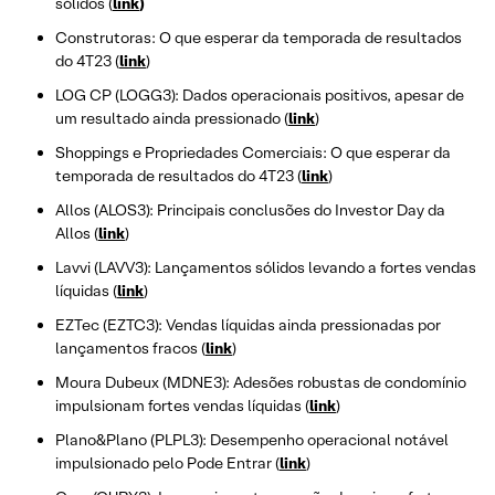
sólidos (
link
)
Construtoras: O que esperar da temporada de resultados
do 4T23 (
link
)
LOG CP (LOGG3): Dados operacionais positivos, apesar de
um resultado ainda pressionado (
link
)
Shoppings e Propriedades Comerciais: O que esperar da
temporada de resultados do 4T23 (
link
)
Allos (ALOS3): Principais conclusões do Investor Day da
Allos (
link
)
Lavvi (LAVV3): Lançamentos sólidos levando a fortes vendas
líquidas (
link
)
EZTec (EZTC3): Vendas líquidas ainda pressionadas por
lançamentos fracos (
link
)
Moura Dubeux (MDNE3): Adesões robustas de condomínio
impulsionam fortes vendas líquidas (
link
)
Plano&Plano (PLPL3): Desempenho operacional notável
impulsionado pelo Pode Entrar (
link
)