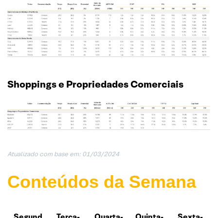
Shoppings e Propriedades Comerciais
Atualizado com base em: 01/03/202
4
Conteúdos da Semana
Segund
Terça-
Quarta-
Quinta-
Sexta-