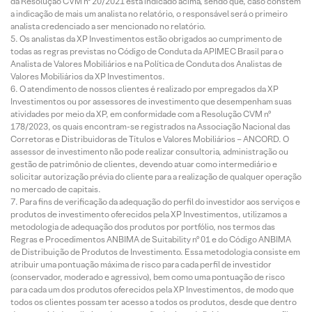
da Resolução CVM nº 20/2021 está indicado acima, sendo que, caso constem
a indicação de mais um analista no relatório, o responsável será o primeiro
analista credenciado a ser mencionado no relatório.
Os analistas da XP Investimentos estão obrigados ao cumprimento de
todas as regras previstas no Código de Conduta da APIMEC Brasil para o
Analista de Valores Mobiliários e na Política de Conduta dos Analistas de
Valores Mobiliários da XP Investimentos.
O atendimento de nossos clientes é realizado por empregados da XP
Investimentos ou por assessores de investimento que desempenham suas
atividades por meio da XP, em conformidade com a Resolução CVM nº
178/2023, os quais encontram-se registrados na Associação Nacional das
Corretoras e Distribuidoras de Títulos e Valores Mobiliários – ANCORD. O
assessor de investimento não pode realizar consultoria, administração ou
gestão de patrimônio de clientes, devendo atuar como intermediário e
solicitar autorização prévia do cliente para a realização de qualquer operação
no mercado de capitais.
Para fins de verificação da adequação do perfil do investidor aos serviços e
produtos de investimento oferecidos pela XP Investimentos, utilizamos a
metodologia de adequação dos produtos por portfólio, nos termos das
Regras e Procedimentos ANBIMA de Suitability nº 01 e do Código ANBIMA
de Distribuição de Produtos de Investimento. Essa metodologia consiste em
atribuir uma pontuação máxima de risco para cada perfil de investidor
(conservador, moderado e agressivo), bem como uma pontuação de risco
para cada um dos produtos oferecidos pela XP Investimentos, de modo que
todos os clientes possam ter acesso a todos os produtos, desde que dentro