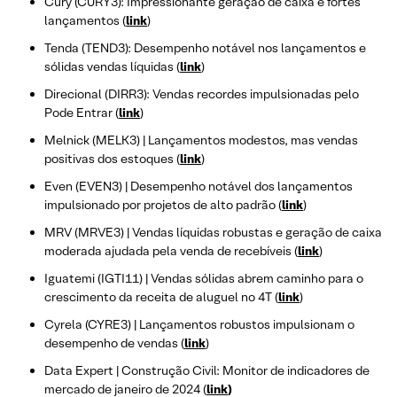
Cury (CURY3): Impressionante geração de caixa e fortes
lançamentos (
link
)
Tenda (TEND3): Desempenho notável nos lançamentos e
sólidas vendas líquidas (
link
)
Direcional (DIRR3): Vendas recordes impulsionadas pelo
Pode Entrar (
link
)
Melnick (MELK3) | Lançamentos modestos, mas vendas
positivas dos estoques (
link
)
Even (EVEN3) | Desempenho notável dos lançamentos
impulsionado por projetos de alto padrão (
link
)
MRV (MRVE3) | Vendas líquidas robustas e geração de caixa
moderada ajudada pela venda de recebíveis (
link
)
Iguatemi (IGTI11) | Vendas sólidas abrem caminho para o
crescimento da receita de aluguel no 4T (
link
)
Cyrela (CYRE3) | Lançamentos robustos impulsionam o
desempenho de vendas (
link
)
Data Expert | Construção Civil: Monitor de indicadores de
mercado de janeiro de 2024 (
link
)