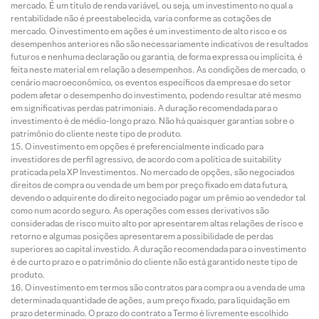
mercado. É um título de renda variável, ou seja, um investimento no qual a
rentabilidade não é preestabelecida, varia conforme as cotações de
mercado. O investimento em ações é um investimento de alto risco e os
desempenhos anteriores não são necessariamente indicativos de resultados
futuros e nenhuma declaração ou garantia, de forma expressa ou implícita, é
feita neste material em relação a desempenhos. As condições de mercado, o
cenário macroeconômico, os eventos específicos da empresa e do setor
podem afetar o desempenho do investimento, podendo resultar até mesmo
em significativas perdas patrimoniais. A duração recomendada para o
investimento é de médio-longo prazo. Não há quaisquer garantias sobre o
patrimônio do cliente neste tipo de produto.
O investimento em opções é preferencialmente indicado para
investidores de perfil agressivo, de acordo com a política de suitability
praticada pela XP Investimentos. No mercado de opções, são negociados
direitos de compra ou venda de um bem por preço fixado em data futura,
devendo o adquirente do direito negociado pagar um prêmio ao vendedor tal
como num acordo seguro. As operações com esses derivativos são
consideradas de risco muito alto por apresentarem altas relações de risco e
retorno e algumas posições apresentarem a possibilidade de perdas
superiores ao capital investido. A duração recomendada para o investimento
é de curto prazo e o patrimônio do cliente não está garantido neste tipo de
produto.
O investimento em termos são contratos para compra ou a venda de uma
determinada quantidade de ações, a um preço fixado, para liquidação em
prazo determinado. O prazo do contrato a Termo é livremente escolhido