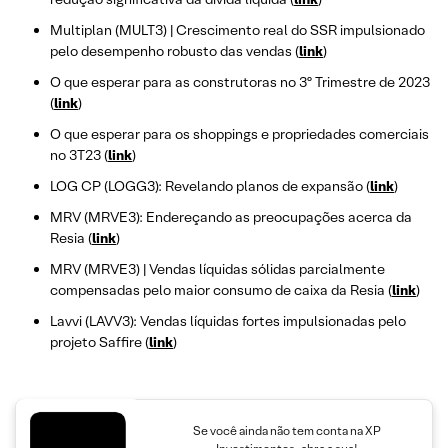
Multiplan (MULT3) | Crescimento real do SSR impulsionado
pelo desempenho robusto das vendas (
link
)
O que esperar para as construtoras no 3º Trimestre de 2023
(
link
)
O que esperar para os shoppings e propriedades comerciais
no 3T23 (
link
)
LOG CP (LOGG3): Revelando planos de expansão (
link
)
MRV (MRVE3): Endereçando as preocupações acerca da
Resia (
link
)
MRV (MRVE3) | Vendas líquidas sólidas parcialmente
compensadas pelo maior consumo de caixa da Resia (
link
)
Lavvi (LAVV3): Vendas líquidas fortes impulsionadas pelo
projeto Saffire (
link
)
Se você ainda não tem conta na XP