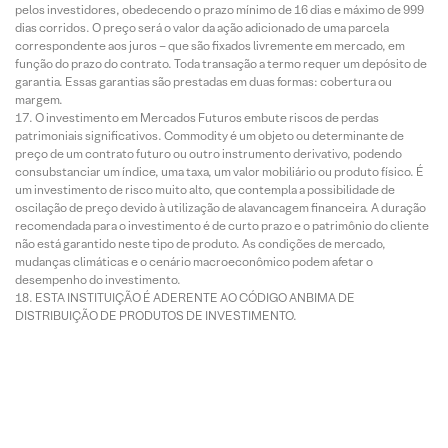
pelos investidores, obedecendo o prazo mínimo de 16 dias e máximo de 999
dias corridos. O preço será o valor da ação adicionado de uma parcela
correspondente aos juros – que são fixados livremente em mercado, em
função do prazo do contrato. Toda transação a termo requer um depósito de
garantia. Essas garantias são prestadas em duas formas: cobertura ou
margem.
O investimento em Mercados Futuros embute riscos de perdas
patrimoniais significativos. Commodity é um objeto ou determinante de
preço de um contrato futuro ou outro instrumento derivativo, podendo
consubstanciar um índice, uma taxa, um valor mobiliário ou produto físico. É
um investimento de risco muito alto, que contempla a possibilidade de
oscilação de preço devido à utilização de alavancagem financeira. A duração
recomendada para o investimento é de curto prazo e o patrimônio do cliente
não está garantido neste tipo de produto. As condições de mercado,
mudanças climáticas e o cenário macroeconômico podem afetar o
desempenho do investimento.
ESTA INSTITUIÇÃO É ADERENTE AO CÓDIGO ANBIMA DE
DISTRIBUIÇÃO DE PRODUTOS DE INVESTIMENTO.