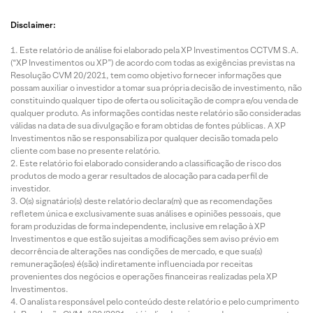
Disclaimer:
Este relatório de análise foi elaborado pela XP Investimentos CCTVM S.A.
(“XP Investimentos ou XP”) de acordo com todas as exigências previstas na
Resolução CVM 20/2021, tem como objetivo fornecer informações que
possam auxiliar o investidor a tomar sua própria decisão de investimento, não
constituindo qualquer tipo de oferta ou solicitação de compra e/ou venda de
qualquer produto. As informações contidas neste relatório são consideradas
válidas na data de sua divulgação e foram obtidas de fontes públicas. A XP
Investimentos não se responsabiliza por qualquer decisão tomada pelo
cliente com base no presente relatório.
Este relatório foi elaborado considerando a classificação de risco dos
produtos de modo a gerar resultados de alocação para cada perfil de
investidor.
O(s) signatário(s) deste relatório declara(m) que as recomendações
refletem única e exclusivamente suas análises e opiniões pessoais, que
foram produzidas de forma independente, inclusive em relação à XP
Investimentos e que estão sujeitas a modificações sem aviso prévio em
decorrência de alterações nas condições de mercado, e que sua(s)
remuneração(es) é(são) indiretamente influenciada por receitas
provenientes dos negócios e operações financeiras realizadas pela XP
Investimentos.
O analista responsável pelo conteúdo deste relatório e pelo cumprimento