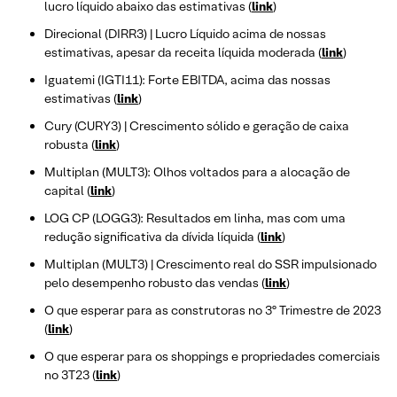
lucro líquido abaixo das estimativas (
link
)
Direcional (DIRR3) | Lucro Líquido acima de nossas
estimativas, apesar da receita líquida moderada (
link
)
Iguatemi (IGTI11): Forte EBITDA, acima das nossas
estimativas (
link
)
Cury (CURY3) | Crescimento sólido e geração de caixa
robusta (
link
)
Multiplan (MULT3): Olhos voltados para a alocação de
capital (
link
)
LOG CP (LOGG3): Resultados em linha, mas com uma
redução significativa da dívida líquida (
link
)
Multiplan (MULT3) | Crescimento real do SSR impulsionado
pelo desempenho robusto das vendas (
link
)
O que esperar para as construtoras no 3º Trimestre de 2023
(
link
)
O que esperar para os shoppings e propriedades comerciais
no 3T23 (
link
)