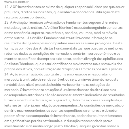
www.xpi.com.br.
A XP Investimentos se exime de qualquer responsabilidade por quaisquer
prejuízos, diretos ou indiretos, que venham a decorrer da utilização deste
relatório ou seu conteúdo.
A Avaliação Técnica e a Avaliação de Fundamentos seguem diferentes
metodologias de análise. A Análise Técnica é executada seguindo conceitos
como tendência, suporte, resistência, candles, volumes, médias móveis
entre outros. Já a Análise Fundamentalista utiliza como informação os
resultados divulgados pelas companhias emissoras e suas projeções. Desta
forma, as opiniões dos Analistas Fundamentalistas, que buscam os melhores
retornos dadas as condições de mercado, o cenário macroeconômico e os
eventos específicos da empresa e do setor, podem divergir das opiniões dos
Analistas Técnicos, que visam identificar os movimentos mais prováveis dos
preços dos ativos, com utilização de “stops” para limitar as possíveis perdas.
Ação é uma fração do capital de uma empresa que é negociada no
mercado. É um título de renda variável, ou seja, um investimento no qual a
rentabilidade não é preestabelecida, varia conforme as cotações de
mercado. O investimento em ações é um investimento de alto risco e os
desempenhos anteriores não são necessariamente indicativos de resultados
futuros e nenhuma declaração ou garantia, de forma expressa ou implícita, é
feita neste material em relação a desempenhos. As condições de mercado, o
cenário macroeconômico, os eventos específicos da empresa e do setor
podem afetar o desempenho do investimento, podendo resultar até mesmo
em significativas perdas patrimoniais. A duração recomendada para o
investimento é de médio-longo prazo. Não há quaisquer garantias sobre o