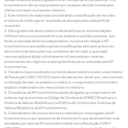
Investimentos não se responsabiliza por qualquer decisão tomada pelo
cliente com base no presente relatório.
Este relatório foi elaborado considerando a classificação de risco dos
produtos de modo a gerar resultados de alocação para cada perfil de
investidor.
O(s) signatário(s) deste relatório declara(m) que as recomendações
refletem única e exclusivamente suas análises e opiniões pessoais, que
foram produzidas de forma independente, inclusive em relação à XP
Investimentos e que estão sujeitas a modificações sem aviso prévio em
decorrência de alterações nas condições de mercado, e que sua(s)
remuneração(es) é(são) indiretamente influenciada por receitas
provenientes dos negócios e operações financeiras realizadas pela XP
Investimentos.
O analista responsável pelo conteúdo deste relatório e pelo cumprimento
da Resolução CVM nº 20/2021 está indicado acima, sendo que, caso constem
a indicação de mais um analista no relatório, o responsável será o primeiro
analista credenciado a ser mencionado no relatório.
Os analistas da XP Investimentos estão obrigados ao cumprimento de
todas as regras previstas no Código de Conduta da APIMEC Brasil para o
Analista de Valores Mobiliários e na Política de Conduta dos Analistas de
Valores Mobiliários da XP Investimentos.
O atendimento de nossos clientes é realizado por empregados da XP
Investimentos ou por assessores de investimento que desempenham suas
atividades por meio da XP, em conformidade com a Resolução CVM nº