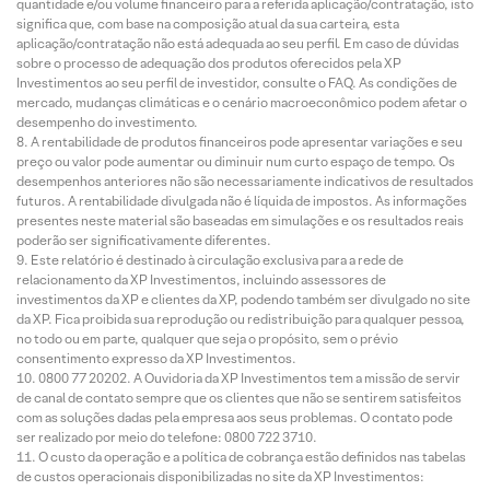
quantidade e/ou volume financeiro para a referida aplicação/contratação, isto
significa que, com base na composição atual da sua carteira, esta
aplicação/contratação não está adequada ao seu perfil. Em caso de dúvidas
sobre o processo de adequação dos produtos oferecidos pela XP
Investimentos ao seu perfil de investidor, consulte o FAQ. As condições de
mercado, mudanças climáticas e o cenário macroeconômico podem afetar o
desempenho do investimento.
A rentabilidade de produtos financeiros pode apresentar variações e seu
preço ou valor pode aumentar ou diminuir num curto espaço de tempo. Os
desempenhos anteriores não são necessariamente indicativos de resultados
futuros. A rentabilidade divulgada não é líquida de impostos. As informações
presentes neste material são baseadas em simulações e os resultados reais
poderão ser significativamente diferentes.
Este relatório é destinado à circulação exclusiva para a rede de
relacionamento da XP Investimentos, incluindo assessores de
investimentos da XP e clientes da XP, podendo também ser divulgado no site
da XP. Fica proibida sua reprodução ou redistribuição para qualquer pessoa,
no todo ou em parte, qualquer que seja o propósito, sem o prévio
consentimento expresso da XP Investimentos.
0800 77 20202. A Ouvidoria da XP Investimentos tem a missão de servir
de canal de contato sempre que os clientes que não se sentirem satisfeitos
com as soluções dadas pela empresa aos seus problemas. O contato pode
ser realizado por meio do telefone: 0800 722 3710.
O custo da operação e a política de cobrança estão definidos nas tabelas
de custos operacionais disponibilizadas no site da XP Investimentos: