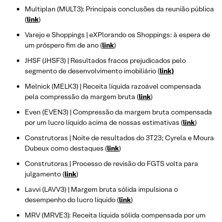
Multiplan (MULT3): Principais conclusões da reunião pública
(
link
)
Varejo e Shoppings | eXPlorando os Shoppings: à espera de
um próspero fim de ano (
link
)
JHSF (JHSF3) | Resultados fracos prejudicados pelo
segmento de desenvolvimento imobiliário (
link)
Melnick (MELK3) | Receita líquida razoável compensada
pela compressão da margem bruta (
link
)
Even (EVEN3) | Compressão da margem bruta compensada
por um lucro líquido acima de nossas estimativas (
link
)
Construtoras | Noite de resultados do 3T23; Cyrela e Moura
Dubeux como destaques (
link
)
Construtoras | Processo de revisão do FGTS volta para
julgamento (
link
)
Lavvi (LAVV3) | Margem bruta sólida impulsiona o
desempenho do lucro líquido (
link
)
MRV (MRVE3): Receita líquida sólida compensada por um