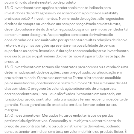
patrimônio do cliente neste tipo de produto.
O investimento em opções é preferencialmente indicado para
investidores de perfil agressivo, de acordo com a política de suitability
praticada pela XP Investimentos. No mercado de opções, são negociados
direitos de compra ou venda de um bem por preço fixado em data futura,
devendo o adquirente do direito negociado pagar um prêmio ao vendedor tal
como num acordo seguro. As operações com esses derivativos são
consideradas de risco muito alto por apresentarem altas relações de risco e
retorno e algumas posições apresentarem a possibilidade de perdas
superiores ao capital investido. A duração recomendada para o investimento
é de curto prazo e o patrimônio do cliente não está garantido neste tipo de
produto.
O investimento em termos são contratos para compra ou a venda de uma
determinada quantidade de ações, a um preço fixado, para liquidação em
prazo determinado. O prazo do contrato a Termo é livremente escolhido
pelos investidores, obedecendo o prazo mínimo de 16 dias e máximo de 999
dias corridos. O preço será o valor da ação adicionado de uma parcela
correspondente aos juros – que são fixados livremente em mercado, em
função do prazo do contrato. Toda transação a termo requer um depósito de
garantia. Essas garantias são prestadas em duas formas: cobertura ou
margem.
O investimento em Mercados Futuros embute riscos de perdas
patrimoniais significativos. Commodity é um objeto ou determinante de
preço de um contrato futuro ou outro instrumento derivativo, podendo
consubstanciar um índice, uma taxa, um valor mobiliário ou produto físico. É