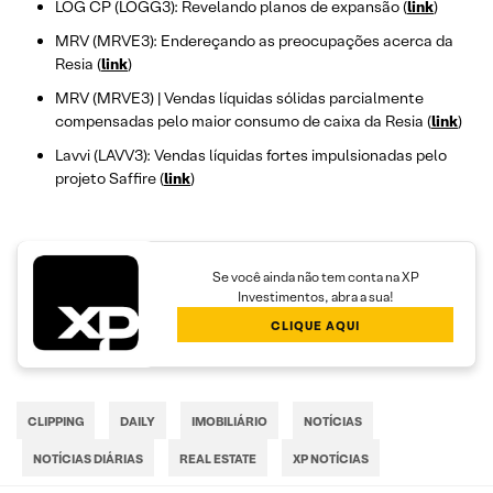
LOG CP (LOGG3): Revelando planos de expansão (
link
)
MRV (MRVE3): Endereçando as preocupações acerca da
Resia (
link
)
MRV (MRVE3) | Vendas líquidas sólidas parcialmente
compensadas pelo maior consumo de caixa da Resia (
link
)
Lavvi (LAVV3): Vendas líquidas fortes impulsionadas pelo
projeto Saffire (
link
)
Se você ainda não tem conta na XP
Investimentos, abra a sua!
CLIQUE AQUI
CLIPPING
DAILY
IMOBILIÁRIO
NOTÍCIAS
NOTÍCIAS DIÁRIAS
REAL ESTATE
XP NOTÍCIAS