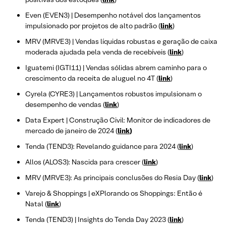
Even (EVEN3) | Desempenho notável dos lançamentos
impulsionado por projetos de alto padrão (
link
)
MRV (MRVE3) | Vendas líquidas robustas e geração de caixa
moderada ajudada pela venda de recebíveis (
link
)
Iguatemi (IGTI11) | Vendas sólidas abrem caminho para o
crescimento da receita de aluguel no 4T (
link
)
Cyrela (CYRE3) | Lançamentos robustos impulsionam o
desempenho de vendas (
link
)
Data Expert | Construção Civil: Monitor de indicadores de
mercado de janeiro de 2024 (
link
)
Tenda (TEND3): Revelando guidance para 2024 (
link
)
Allos (ALOS3): Nascida para crescer (
link
)
MRV (MRVE3): As principais conclusões do Resia Day (
link
)
Varejo & Shoppings | eXPlorando os Shoppings: Então é
Natal (
link
)
Tenda (TEND3) | Insights do Tenda Day 2023 (
link
)