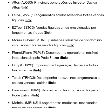
Allos (ALOS3): Principais conclusões do Investor Day da
Allos (
link
)
Lavvi (LAVV3): Lançamentos sólidos levando a fortes vendas
líquidas (
link
)
EZTec (EZTC3): Vendas líquidas ainda pressionadas por
lançamentos fracos (
link
)
Moura Dubeux (MDNE3): Adesões robustas de condomínio
impulsionam fortes vendas líquidas (
link
)
Plano&Plano (PLPL3): Desempenho operacional notável
impulsionado pelo Pode Entrar (
link
)
Cury (CURY3): Impressionante geração de caixa e fortes
lançamentos (
link
)
Tenda (TEND3): Desempenho notável nos lançamentos e
sólidas vendas líquidas (
link
)
Direcional (DIRR3): Vendas recordes impulsionadas pelo
Pode Entrar (
link
)
Melnick (MELK3) | Lançamentos modestos, mas vendas
positivas dos estoques (
link
)