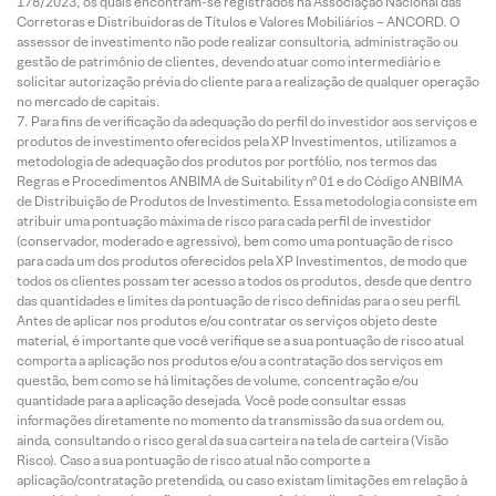
178/2023, os quais encontram-se registrados na Associação Nacional das
Corretoras e Distribuidoras de Títulos e Valores Mobiliários – ANCORD. O
assessor de investimento não pode realizar consultoria, administração ou
gestão de patrimônio de clientes, devendo atuar como intermediário e
solicitar autorização prévia do cliente para a realização de qualquer operação
no mercado de capitais.
Para fins de verificação da adequação do perfil do investidor aos serviços e
produtos de investimento oferecidos pela XP Investimentos, utilizamos a
metodologia de adequação dos produtos por portfólio, nos termos das
Regras e Procedimentos ANBIMA de Suitability nº 01 e do Código ANBIMA
de Distribuição de Produtos de Investimento. Essa metodologia consiste em
atribuir uma pontuação máxima de risco para cada perfil de investidor
(conservador, moderado e agressivo), bem como uma pontuação de risco
para cada um dos produtos oferecidos pela XP Investimentos, de modo que
todos os clientes possam ter acesso a todos os produtos, desde que dentro
das quantidades e limites da pontuação de risco definidas para o seu perfil.
Antes de aplicar nos produtos e/ou contratar os serviços objeto deste
material, é importante que você verifique se a sua pontuação de risco atual
comporta a aplicação nos produtos e/ou a contratação dos serviços em
questão, bem como se há limitações de volume, concentração e/ou
quantidade para a aplicação desejada. Você pode consultar essas
informações diretamente no momento da transmissão da sua ordem ou,
ainda, consultando o risco geral da sua carteira na tela de carteira (Visão
Risco). Caso a sua pontuação de risco atual não comporte a
aplicação/contratação pretendida, ou caso existam limitações em relação à