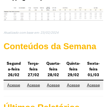
Atualizado com base em: 23/02/202
4
Conteúdos da Semana
Segund
Terça-
Quarta-
Quinta-
Sexta-
a-feira
feira
feira
feira
feira
26/02
27/02
28/02
29/02
01/03
A
cesse
A
cesse
A
cesse
A
cesse
A
cesse