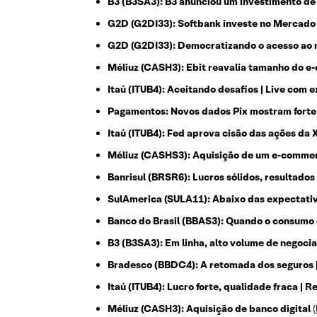
B3 (B3SA3): B3 anunciou um investimento de 
G2D (G2DI33): Softbank investe no Mercado 
G2D (G2DI33): Democratizando o acesso ao 
Méliuz (CASH3): Ebit reavalia tamanho do e
Itaú (ITUB4): Aceitando desafios | Live com 
Pagamentos: Novos dados Pix mostram forte
Itaú (ITUB4): Fed aprova cisão das ações da X
Méliuz (CASHS3): Aquisição de um e-commer
Banrisul (BRSR6): Lucros sólidos, resultados
SulAmerica (SULA11): Abaixo das expectativ
Banco do Brasil (BBAS3): Quando o consumo 
B3 (B3SA3): Em linha, alto volume de negoci
Bradesco (BBDC4): A retomada dos seguros 
Itaú (ITUB4): Lucro forte, qualidade fraca | 
Méliuz (CASH3): Aquisição de banco digital
(