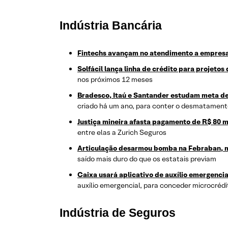
Indústria Bancária
Fintechs avançam no atendimento a empres
Solfácil lança linha de crédito para projetos
nos próximos 12 meses
Bradesco, Itaú e Santander estudam meta d
criado há um ano, para conter o desmatament
Justiça mineira afasta pagamento de R$ 80 m
entre elas a Zurich Seguros
Articulação desarmou bomba na Febraban, m
saído mais duro do que os estatais previam
Caixa usará aplicativo de auxílio emergenci
auxílio emergencial, para conceder microcrédi
Indústria de Seguros