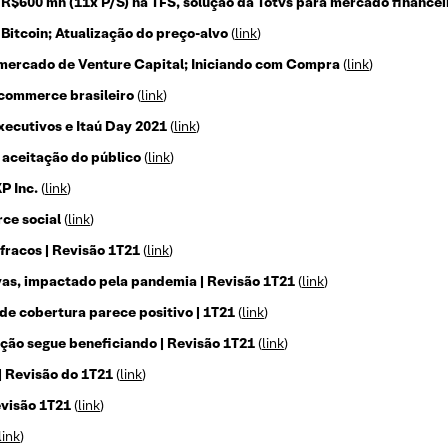
R$600 mn (11x P/S) na TFS, solução da Totvs para mercado financei
Bitcoin; Atualização do preço-alvo
(
link
)
mercado de Venture Capital; Iniciando com Compra
(
link
)
-commerce brasileiro
(
link
)
executivos e Itaú Day 2021
(
link
)
 aceitação do público
(
link
)
P Inc.
(
link
)
ce social
(
link
)
 fracos | Revisão 1T21
(
link
)
as, impactado pela pandemia | Revisão 1T21
(
link
)
de cobertura parece positivo | 1T21
(
link
)
ação segue beneficiando | Revisão 1T21
(
link
)
| Revisão do 1T21
(
link
)
Revisão 1T21
(
link
)
link
)