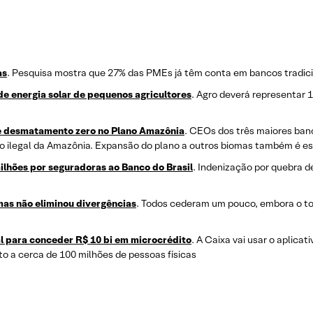
as
. Pesquisa mostra que 27% das PMEs já têm conta em bancos tradicion
 de energia solar de pequenos agricultores
. Agro deverá representar 
e desmatamento zero no Plano Amazônia
. CEOs dos três maiores banc
o ilegal da Amazônia. Expansão do plano a outros biomas também é e
ilhões por seguradoras ao Banco do Brasil
. Indenização por quebra d
as não eliminou divergências
. Todos cederam um pouco, embora o t
al para conceder R$ 10 bi em microcrédito
. A Caixa vai usar o aplicat
to a cerca de 100 milhões de pessoas físicas