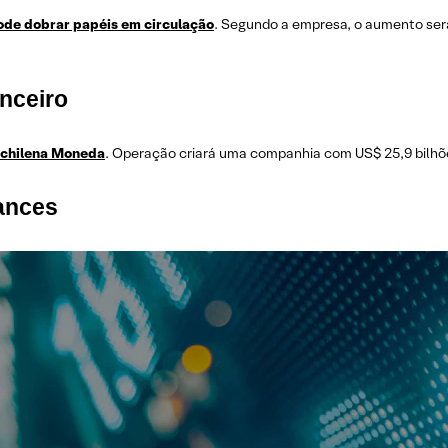
ode dobrar papéis em circulação
. Segundo a empresa, o aumento será
nceiro
a chilena Moneda
. Operação criará uma companhia com US$ 25,9 bilhõ
mances