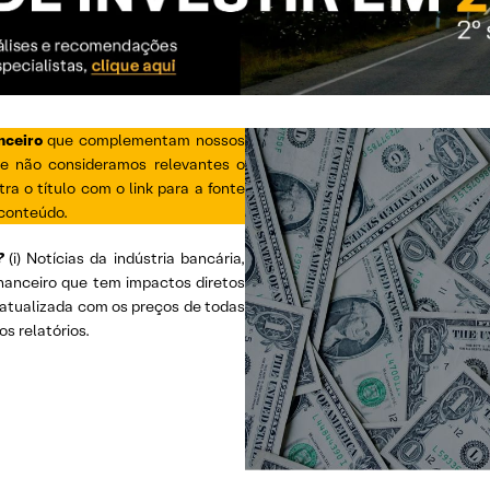
nceiro
que complementam nossos
ue não consideramos relevantes o
ra o título com o link para a fonte
 conteúdo.
?
(i) Notícias da indústria bancária,
inanceiro que tem impactos diretos
s, atualizada com os preços de todas
os relatórios.