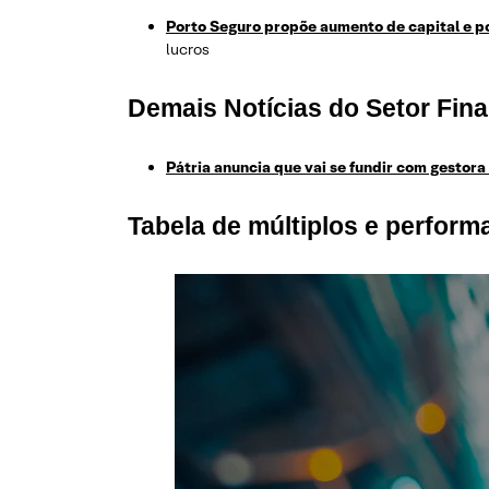
Porto Seguro propõe aumento de capital e p
lucros
Demais Notícias do Setor Fina
Pátria anuncia que vai se fundir com gestor
Tabela de múltiplos e perfor