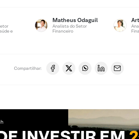
Matheus Odaguil
Ar
Setor
Analista do Setor
Ana
Saúde e
Financeiro
Fin
Compartilhar: