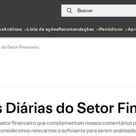
Buscar
os
Análises
Lista de ações
Recomendações
Periódicos
Apr
s do Setor Financeiro
s Diárias do Setor Fi
o setor financeiro que complementam nossos comentários p
onsideramos relevantes o suficiente para serem analisada