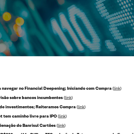
a navegar no Financial Deepening; Iniciando com Compra
(
link
)
 visão sobre bancos incumbentes
(
link
)
 de investimentos; Reiteramos Compra
(
link
)
t tem caminho livre para IPO
(
link
)
lienação do Banrisul Cartões
(
link
)