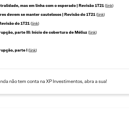
stralidade, mas em linha com o esperado | Revisão 1T21
(
link
)
ores devem se manter cautelosos | Revisão do 1T21
(
link
)
Revisão do 1T21
(
link
)
pção, parte III: Início de cobertura de Méliuz
(
link
)
upção, parte I
(
link
)
inda não tem conta na XP Investimentos, abra a sua!