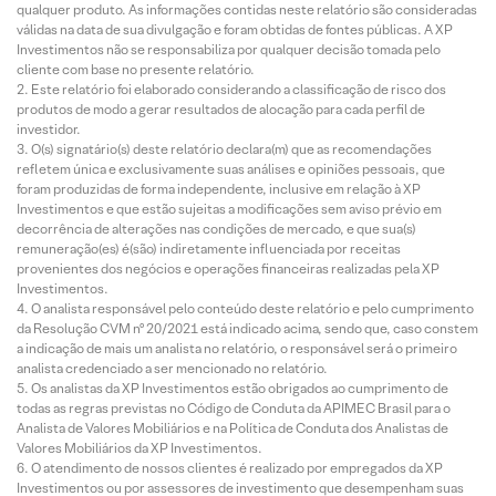
qualquer produto. As informações contidas neste relatório são consideradas
válidas na data de sua divulgação e foram obtidas de fontes públicas. A XP
Investimentos não se responsabiliza por qualquer decisão tomada pelo
cliente com base no presente relatório.
Este relatório foi elaborado considerando a classificação de risco dos
produtos de modo a gerar resultados de alocação para cada perfil de
investidor.
O(s) signatário(s) deste relatório declara(m) que as recomendações
refletem única e exclusivamente suas análises e opiniões pessoais, que
foram produzidas de forma independente, inclusive em relação à XP
Investimentos e que estão sujeitas a modificações sem aviso prévio em
decorrência de alterações nas condições de mercado, e que sua(s)
remuneração(es) é(são) indiretamente influenciada por receitas
provenientes dos negócios e operações financeiras realizadas pela XP
Investimentos.
O analista responsável pelo conteúdo deste relatório e pelo cumprimento
da Resolução CVM nº 20/2021 está indicado acima, sendo que, caso constem
a indicação de mais um analista no relatório, o responsável será o primeiro
analista credenciado a ser mencionado no relatório.
Os analistas da XP Investimentos estão obrigados ao cumprimento de
todas as regras previstas no Código de Conduta da APIMEC Brasil para o
Analista de Valores Mobiliários e na Política de Conduta dos Analistas de
Valores Mobiliários da XP Investimentos.
O atendimento de nossos clientes é realizado por empregados da XP
Investimentos ou por assessores de investimento que desempenham suas