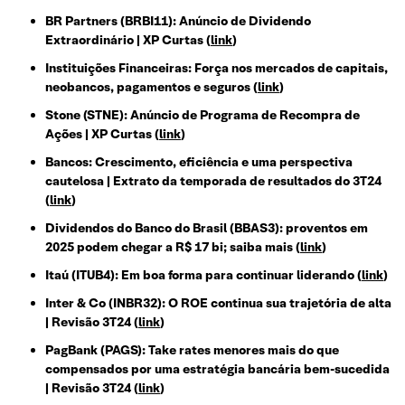
BR Partners (BRBI11): Anúncio de Dividendo
Extraordinário | XP Curtas
(
link
)
Instituições Financeiras: Força nos mercados de capitais,
neobancos, pagamentos e seguros
(
link
)
Stone (STNE): Anúncio de Programa de Recompra de
Ações | XP Curtas
(
link
)
Bancos: Crescimento, eficiência e uma perspectiva
cautelosa | Extrato da temporada de resultados do 3T24
(
link
)
Dividendos do Banco do Brasil (BBAS3): proventos em
2025 podem chegar a R$ 17 bi; saiba mais
(
link
)
Itaú (ITUB4): Em boa forma para continuar liderando
(
link
)
Inter & Co (INBR32): O ROE continua sua trajetória de alta
| Revisão 3T24
(
link
)
PagBank (PAGS): Take rates menores mais do que
compensados por uma estratégia bancária bem-sucedida
| Revisão 3T24
(
link
)