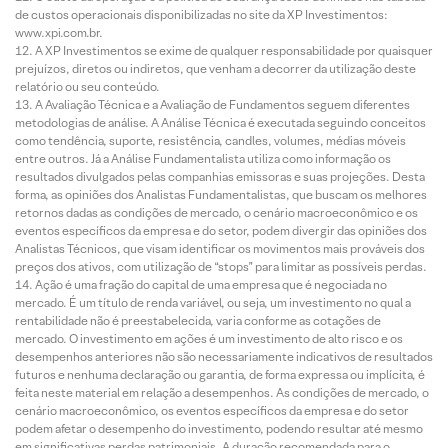
de custos operacionais disponibilizadas no site da XP Investimentos:
www.xpi.com.br.
A XP Investimentos se exime de qualquer responsabilidade por quaisquer
prejuízos, diretos ou indiretos, que venham a decorrer da utilização deste
relatório ou seu conteúdo.
A Avaliação Técnica e a Avaliação de Fundamentos seguem diferentes
metodologias de análise. A Análise Técnica é executada seguindo conceitos
como tendência, suporte, resistência, candles, volumes, médias móveis
entre outros. Já a Análise Fundamentalista utiliza como informação os
resultados divulgados pelas companhias emissoras e suas projeções. Desta
forma, as opiniões dos Analistas Fundamentalistas, que buscam os melhores
retornos dadas as condições de mercado, o cenário macroeconômico e os
eventos específicos da empresa e do setor, podem divergir das opiniões dos
Analistas Técnicos, que visam identificar os movimentos mais prováveis dos
preços dos ativos, com utilização de “stops” para limitar as possíveis perdas.
Ação é uma fração do capital de uma empresa que é negociada no
mercado. É um título de renda variável, ou seja, um investimento no qual a
rentabilidade não é preestabelecida, varia conforme as cotações de
mercado. O investimento em ações é um investimento de alto risco e os
desempenhos anteriores não são necessariamente indicativos de resultados
futuros e nenhuma declaração ou garantia, de forma expressa ou implícita, é
feita neste material em relação a desempenhos. As condições de mercado, o
cenário macroeconômico, os eventos específicos da empresa e do setor
podem afetar o desempenho do investimento, podendo resultar até mesmo
em significativas perdas patrimoniais. A duração recomendada para o