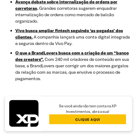
Avança debate sobre internalização de ordens por
corretoras
.
Grandes corretoras sugerem enquadrar
internalização de ordens como mercado de balcão
organizado.
Vivo busca ampliar fintech seguindo ‘as pegadas’ dos
clientes.
A companhia lançará uma conta digital integrada
e seguros dentro da Vivo Pay.
O que a BrandLovers busca com a criação de um “banco
dos creators”.
Com 240 mil criadores de conteúdo em sua
base, a BrandLovers quer corrigir um dos maiores gargalos
da relação com as marcas, que envolve o processo de
pagamentos.
Se você ainda não tem conta na XP
Investimentos, abra a sua!
CLIQUE AQUI