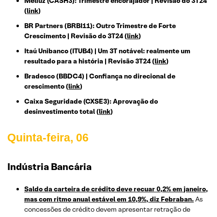
Méliuz (CASH3): Trimestre encorajador | Revisão do 3T24
(
link
)
BR Partners (BRBI11): Outro Trimestre de Forte
Crescimento | Revisão do 3T24
(
link
)
Itaú Unibanco (ITUB4) | Um 3T notável: realmente um
resultado para a história | Revisão 3T24
(
link
)
Bradesco (BBDC4) | Confiança no direcional de
crescimento
(
link
)
Caixa Seguridade (CXSE3): Aprovação do
desinvestimento total (
link
)
Quinta-feira, 06
Indústria Bancária
Saldo da carteira de crédito deve recuar 0,2% em janeiro,
mas com ritmo anual estável em 10,9%, diz Febraban.
As
concessões de crédito devem apresentar retração de