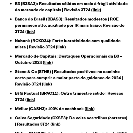
B3 (B3SA3): Resultados sólidos em meio à frágil atividade
do mercado de capitais | Revisão 3T24
(
link
)
Banco do Brasil (BBAS3): Resultados modestos | ROE
permanece alto, auxiliado por IR mais baixo; Revisão do
3T24
(
link
)
Nubank (ROXO34): Forte lucratividade com qualidade
mista | Revisão 3T24
(
link
)
Mercado de Capitais: Destaques Operacionais da B3 –
Outubro 2024
(
link
)
Stone & Co (STNE) | Resultados positivos: no caminho
certo para cumprir a maior parte do guidance de 2024 |
Revisão 3T24
(
link
)
BTG Pactual (BPAC11): Outro trimestre sólido | Revisão
3T24
(
link
)
Méliuz (CASH3): 100% de cashback
(
link
)
Caixa Seguridade (CXSE3): De volta aos trilhos (corretos)
| Resultados 3T24
(
link
)