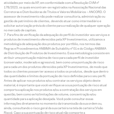
atividades por meio da XP, em conformidade com a Resolução CVM nº
178/2023, os quais encontram-se registrados na Associação Nacional das
Corretoras e Distribuidoras de Títulos e Valores Mobiliários – ANCORD. O
assessor de investimento não pode realizar consultoria, administração ou
gestão de patrimônio de clientes, devendo atuar como intermediário e
solicitar autorização prévia do cliente para a realização de qualquer operação
no mercado de capitais.
Para fins de verificação da adequação do perfil do investidor aos serviços e
produtos de investimento oferecidos pela XP Investimentos, utilizamos a
metodologia de adequação dos produtos por portfólio, nos termos das
Regras e Procedimentos ANBIMA de Suitability nº 01 e do Código ANBIMA
de Distribuição de Produtos de Investimento. Essa metodologia consiste em
atribuir uma pontuação máxima de risco para cada perfil de investidor
(conservador, moderado e agressivo), bem como uma pontuação de risco
para cada um dos produtos oferecidos pela XP Investimentos, de modo que
todos os clientes possam ter acesso a todos os produtos, desde que dentro
das quantidades e limites da pontuação de risco definidas para o seu perfil.
Antes de aplicar nos produtos e/ou contratar os serviços objeto deste
material, é importante que você verifique se a sua pontuação de risco atual
comporta a aplicação nos produtos e/ou a contratação dos serviços em
questão, bem como se há limitações de volume, concentração e/ou
quantidade para a aplicação desejada. Você pode consultar essas
informações diretamente no momento da transmissão da sua ordem ou,
ainda, consultando o risco geral da sua carteira na tela de carteira (Visão
Risco). Caso a sua pontuação de risco atual não comporte a