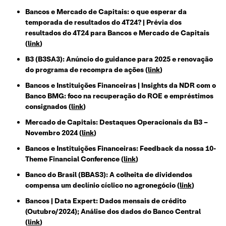
Bancos e Mercado de Capitais: o que esperar da
temporada de resultados do 4T24? | Prévia dos
resultados do 4T24 para Bancos e Mercado de Capitais
(
link
)
B3 (B3SA3): Anúncio do guidance para 2025 e renovação
do programa de recompra de ações
(
link
)
Bancos e Instituições Financeiras | Insights da NDR com o
Banco BMG: foco na recuperação do ROE e empréstimos
consignados
(
link
)
Mercado de Capitais: Destaques Operacionais da B3 –
Novembro 2024
(
link
)
Bancos e Instituições Financeiras: Feedback da nossa 10-
Theme Financial Conference
(
link
)
Banco do Brasil (BBAS3): A colheita de dividendos
compensa um declínio cíclico no agronegócio
(
lin
k
)
Bancos | Data Expert: Dados mensais de crédito
(Outubro/2024); Análise dos dados do Banco Central
(
link
)