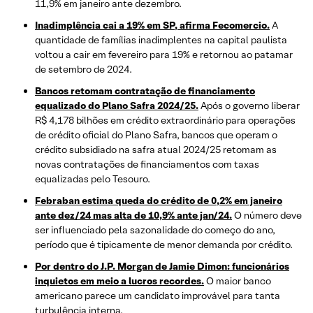
11,9% em janeiro ante dezembro.
Inadimplência cai a 19% em SP, afirma Fecomercio.
A
quantidade de famílias inadimplentes na capital paulista
voltou a cair em fevereiro para 19% e retornou ao patamar
de setembro de 2024.
Bancos retomam contratação de financiamento
equalizado do Plano Safra 2024/25.
Após o governo liberar
R$ 4,178 bilhões em crédito extraordinário para operações
de crédito oficial do Plano Safra, bancos que operam o
crédito subsidiado na safra atual 2024/25 retomam as
novas contratações de financiamentos com taxas
equalizadas pelo Tesouro.
Febraban estima queda do crédito de 0,2% em janeiro
ante dez/24 mas alta de 10,9% ante jan/24.
O número deve
ser influenciado pela sazonalidade do começo do ano,
período que é tipicamente de menor demanda por crédito.
Por dentro do J.P. Morgan de Jamie Dimon: funcionários
inquietos em meio a lucros recordes.
O maior banco
americano parece um candidato improvável para tanta
turbulência interna.