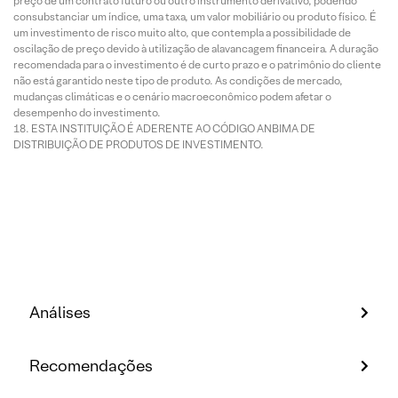
preço de um contrato futuro ou outro instrumento derivativo, podendo
consubstanciar um índice, uma taxa, um valor mobiliário ou produto físico. É
um investimento de risco muito alto, que contempla a possibilidade de
oscilação de preço devido à utilização de alavancagem financeira. A duração
recomendada para o investimento é de curto prazo e o patrimônio do cliente
não está garantido neste tipo de produto. As condições de mercado,
mudanças climáticas e o cenário macroeconômico podem afetar o
desempenho do investimento.
ESTA INSTITUIÇÃO É ADERENTE AO CÓDIGO ANBIMA DE
DISTRIBUIÇÃO DE PRODUTOS DE INVESTIMENTO.
Análises
Recomendações