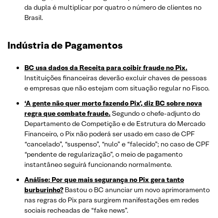
da dupla é multiplicar por quatro o número de clientes no
Brasil.
Indústria de Pagamentos
BC usa dados da Receita para coibir fraude no Pix.
Instituições financeiras deverão excluir chaves de pessoas
e empresas que não estejam com situação regular no Fisco.
‘A gente não quer morto fazendo Pix’, diz BC sobre nova
regra que combate fraude.
Segundo o chefe-adjunto do
Departamento de Competição e de Estrutura do Mercado
Financeiro, o Pix não poderá ser usado em caso de CPF
“cancelado”, “suspenso”, “nulo” e “falecido”; no caso de CPF
“pendente de regularização”, o meio de pagamento
instantâneo seguirá funcionando normalmente.
Análise: Por que mais segurança no Pix gera tanto
burburinho?
Bastou o BC anunciar um novo aprimoramento
nas regras do Pix para surgirem manifestações em redes
sociais recheadas de “fake news”.