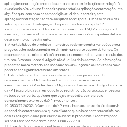
aplicação/contratação pretendida, ou caso existam limitações em relação à
quantidade e/ou volume financeiro para a referida aplicação/contratação, isto
significa que, com base na composição atual da sua carteira, esta
aplicação/contratação não está adequada ao seu perfil. Em caso de dúvidas
sobre o processo de adequação dos produtos oferecidos pela XP
Investimentos ao seu perfil de investidor, consulte o FAQ. As condições de
mercado, mudanças climáticas e o cenário macroeconômico podem afetar o
desempenho do investimento.
A rentabilidade de produtos financeiros pode apresentar variações e seu
preço ou valor pode aumentar ou diminuir num curto espaço de tempo. Os
desempenhos anteriores não são necessariamente indicativos de resultados
futuros. A rentabilidade divulgada não é líquida de impostos. As informações
presentes neste material são baseadas em simulações e os resultados reais
poderão ser significativamente diferentes.
Este relatório é destinado à circulação exclusiva para a rede de
relacionamento da XP Investimentos, incluindo assessores de
investimentos da XP e clientes da XP, podendo também ser divulgado no site
da XP. Fica proibida sua reprodução ou redistribuição para qualquer pessoa,
no todo ou em parte, qualquer que seja o propósito, sem o prévio
consentimento expresso da XP Investimentos.
0800 77 20202. A Ouvidoria da XP Investimentos tem a missão de servir
de canal de contato sempre que os clientes que não se sentirem satisfeitos
com as soluções dadas pela empresa aos seus problemas. O contato pode
ser realizado por meio do telefone: 0800 722 3710.
O custo da operação e a política de cobrança estão definidos nas tabelas