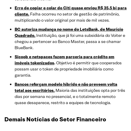
Erro de copiar e colar do Citi quase enviou R$ 35,5 bi para
cliente.
Falha ocorreu no setor de gestão de patrimônio,
multiplicando o valor original por mais de mil vezes.
BC autoriza mudança no nome do LetsBank, de Maurício
Quadrado.
Instituição, que já foi uma subsidiária do Voiter e
chegou a pertencer ao Banco Master, passa a se chamar
BlueBank.
Sicoob e netspaces fazem parceria para crédito em
imóveis tokenizados
.
Objetivo é permitir que cooperados
possam usar o token de propriedade imobiliária como
garantia.
Bancos reforçam modelo híbrido e não preveem volta
total aos escritórios.
Maioria das instituições opta por três
dias por semana no presencial, e o totalmente remoto
quase desaparece, restrito a equipes de tecnologia.
Demais Notícias do Setor Financeiro