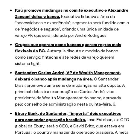
Itaú promove mudanças no comitê executivo e Alexandre
Zancani deixa o banco.
Executivo liderava a área de
“necessidades e experiência”; segmento será fundido com o
de “negócios e seguros”, criando uma única unidade de
varejo PF, que será liderada por André Rodrigues
Grupos que operam como bancos querem regras mais
flexíveis do BC.
Autarquia discute o modelo de banco
como serviço; fintechs e até redes de varejo querem
sistema light.
Santander: Carlos André, VP de Wealth Management,
deixará o banco após mudança na área.
O Santander
Brasil promoveu uma série de mudanças na alta cúpula. A
principal delas é a exoneração de Carlos André, vice-
presidente de Wealth Management do banco, aprovada
pelo conselho de administração nesta quinta-feira, 6.
Ebury Bank, do Santander, “importa” dois executivos
para comandar operação brasileira.
Jose Esteban, ex-CFO
global da Ebury, será o CEO, e David Brito, que estava em
Portugal, o country manager da operação brasileira. A meta