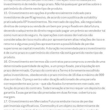
investimento é de médio-longo prazo. Não há quaisquer garantias sobre o
patrimônio do cliente neste tipo de produto.
O investimento em opções é preferencialmente indicado para
investidores de perfil agressivo, de acordo com a política de suitability
praticada pela XP Investimentos. No mercado de opções, são negociados
direitos de compra ou venda de um bem por preço fixado em data futura,
devendo o adquirente do direito negociado pagar um prêmio ao vendedor tal
como num acordo seguro. As operações com esses derivativos são
consideradas de risco muito alto por apresentarem altas relações de risco e
retorno e algumas posições apresentarem a possibilidade de perdas
superiores ao capital investido. A duração recomendada para o investimento
é de curto prazo e o patrimônio do cliente não está garantido neste tipo de
produto.
O investimento em termos são contratos para compra ou a venda de uma
determinada quantidade de ações, a um preço fixado, para liquidação em
prazo determinado. O prazo do contrato a Termo é livremente escolhido
pelos investidores, obedecendo o prazo mínimo de 16 dias e máximo de 999
dias corridos. O preço será o valor da ação adicionado de uma parcela
correspondente aos juros – que são fixados livremente em mercado, em
função do prazo do contrato. Toda transação a termo requer um depósito de
garantia. Essas garantias são prestadas em duas formas: cobertura ou
margem.
O investimento em Mercados Futuros embute riscos de perdas
patrimoniais significativos. Commodity é um objeto ou determinante de