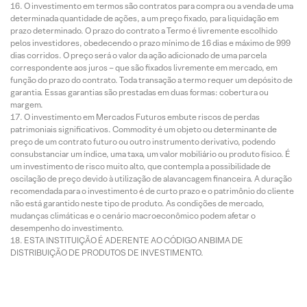
O investimento em termos são contratos para compra ou a venda de uma
determinada quantidade de ações, a um preço fixado, para liquidação em
prazo determinado. O prazo do contrato a Termo é livremente escolhido
pelos investidores, obedecendo o prazo mínimo de 16 dias e máximo de 999
dias corridos. O preço será o valor da ação adicionado de uma parcela
correspondente aos juros – que são fixados livremente em mercado, em
função do prazo do contrato. Toda transação a termo requer um depósito de
garantia. Essas garantias são prestadas em duas formas: cobertura ou
margem.
O investimento em Mercados Futuros embute riscos de perdas
patrimoniais significativos. Commodity é um objeto ou determinante de
preço de um contrato futuro ou outro instrumento derivativo, podendo
consubstanciar um índice, uma taxa, um valor mobiliário ou produto físico. É
um investimento de risco muito alto, que contempla a possibilidade de
oscilação de preço devido à utilização de alavancagem financeira. A duração
recomendada para o investimento é de curto prazo e o patrimônio do cliente
não está garantido neste tipo de produto. As condições de mercado,
mudanças climáticas e o cenário macroeconômico podem afetar o
desempenho do investimento.
ESTA INSTITUIÇÃO É ADERENTE AO CÓDIGO ANBIMA DE
DISTRIBUIÇÃO DE PRODUTOS DE INVESTIMENTO.