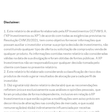
Disclaimer:
Este relatório de análise foi elaborado pela XP Investimentos CCTVM S.A.
(“XP Investimentos ou XP”) de acordo com todas as exigências previstas na
Resolução CVM 20/2021, tem como objetivo fornecer informações que
possam auxiliar o investidor a tomar sua própria decisão de investimento, não
constituindo qualquer tipo de oferta ou solicitação de compra e/ou venda de
qualquer produto. As informações contidas neste relatório são consideradas
válidas na data de sua divulgação e foram obtidas de fontes públicas. A XP
Investimentos não se responsabiliza por qualquer decisão tomada pelo
cliente com base no presente relatório.
Este relatório foi elaborado considerando a classificação de risco dos
produtos de modo a gerar resultados de alocação para cada perfil de
investidor.
O(s) signatário(s) deste relatório declara(m) que as recomendações
refletem única e exclusivamente suas análises e opiniões pessoais, que
foram produzidas de forma independente, inclusive em relação à XP
Investimentos e que estão sujeitas a modificações sem aviso prévio em
decorrência de alterações nas condições de mercado, e que sua(s)
remuneração(es) é(são) indiretamente influenciada por receitas