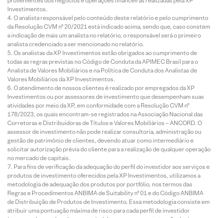
provenientes dos negócios e operações financeiras realizadas pela XP
Investimentos.
O analista responsável pelo conteúdo deste relatório e pelo cumprimento
da Resolução CVM nº 20/2021 está indicado acima, sendo que, caso constem
a indicação de mais um analista no relatório, o responsável será o primeiro
analista credenciado a ser mencionado no relatório.
Os analistas da XP Investimentos estão obrigados ao cumprimento de
todas as regras previstas no Código de Conduta da APIMEC Brasil para o
Analista de Valores Mobiliários e na Política de Conduta dos Analistas de
Valores Mobiliários da XP Investimentos.
O atendimento de nossos clientes é realizado por empregados da XP
Investimentos ou por assessores de investimento que desempenham suas
atividades por meio da XP, em conformidade com a Resolução CVM nº
178/2023, os quais encontram-se registrados na Associação Nacional das
Corretoras e Distribuidoras de Títulos e Valores Mobiliários – ANCORD. O
assessor de investimento não pode realizar consultoria, administração ou
gestão de patrimônio de clientes, devendo atuar como intermediário e
solicitar autorização prévia do cliente para a realização de qualquer operação
no mercado de capitais.
Para fins de verificação da adequação do perfil do investidor aos serviços e
produtos de investimento oferecidos pela XP Investimentos, utilizamos a
metodologia de adequação dos produtos por portfólio, nos termos das
Regras e Procedimentos ANBIMA de Suitability nº 01 e do Código ANBIMA
de Distribuição de Produtos de Investimento. Essa metodologia consiste em
atribuir uma pontuação máxima de risco para cada perfil de investidor