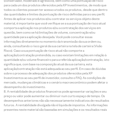
(conservador, moderado e agressivo), bem como uma pontuação de risco
para cada um dos produtos oferecidos pela XP Investimentos, de modo que
todos os clientes possam ter acesso a todos os produtos, desde que dentro
das quantidades e limites da pontuação de risco definidas para o seu perfil.
Antes de aplicar nos produtos e/ou contratar os serviços objeto deste
material, é importante que você verifique se a sua pontuação de risco atual
comporta a aplicação nos produtos e/ou a contratação dos serviços em
questão, bem como se há limitações de volume, concentração e/ou
quantidade para a aplicação desejada. Você pode consultar essas
informações diretamente no momento da transmissão da sua ordem ou,
ainda, consultando o risco geral da sua carteira na tela de carteira (Visão
Risco). Caso a sua pontuação de risco atual não comporte a
aplicação/contratação pretendida, ou caso existam limitações em relação à
quantidade e/ou volume financeiro para a referida aplicação/contratação, isto
significa que, com base na composição atual da sua carteira, esta
aplicação/contratação não está adequada ao seu perfil. Em caso de dúvidas
sobre o processo de adequação dos produtos oferecidos pela XP
Investimentos ao seu perfil de investidor, consulte o FAQ. As condições de
mercado, mudanças climáticas e o cenário macroeconômico podem afetar o
desempenho do investimento.
A rentabilidade de produtos financeiros pode apresentar variações e seu
preço ou valor pode aumentar ou diminuir num curto espaço de tempo. Os
desempenhos anteriores não são necessariamente indicativos de resultados
futuros. A rentabilidade divulgada não é líquida de impostos. As informações
presentes neste material são baseadas em simulações e os resultados reais