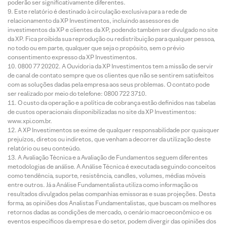
poderão ser significativamente diferentes.
Este relatório é destinado à circulação exclusiva para a rede de
relacionamento da XP Investimentos, incluindo assessores de
investimentos da XP e clientes da XP, podendo também ser divulgado no site
da XP. Fica proibida sua reprodução ou redistribuição para qualquer pessoa,
no todo ou em parte, qualquer que seja o propósito, sem o prévio
consentimento expresso da XP Investimentos.
0800 77 20202. A Ouvidoria da XP Investimentos tem a missão de servir
de canal de contato sempre que os clientes que não se sentirem satisfeitos
com as soluções dadas pela empresa aos seus problemas. O contato pode
ser realizado por meio do telefone: 0800 722 3710.
O custo da operação e a política de cobrança estão definidos nas tabelas
de custos operacionais disponibilizadas no site da XP Investimentos:
www.xpi.com.br.
A XP Investimentos se exime de qualquer responsabilidade por quaisquer
prejuízos, diretos ou indiretos, que venham a decorrer da utilização deste
relatório ou seu conteúdo.
A Avaliação Técnica e a Avaliação de Fundamentos seguem diferentes
metodologias de análise. A Análise Técnica é executada seguindo conceitos
como tendência, suporte, resistência, candles, volumes, médias móveis
entre outros. Já a Análise Fundamentalista utiliza como informação os
resultados divulgados pelas companhias emissoras e suas projeções. Desta
forma, as opiniões dos Analistas Fundamentalistas, que buscam os melhores
retornos dadas as condições de mercado, o cenário macroeconômico e os
eventos específicos da empresa e do setor, podem divergir das opiniões dos