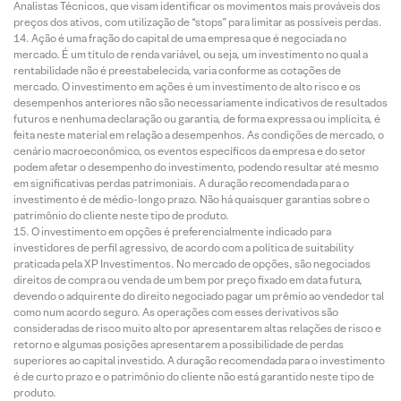
Analistas Técnicos, que visam identificar os movimentos mais prováveis dos
preços dos ativos, com utilização de “stops” para limitar as possíveis perdas.
Ação é uma fração do capital de uma empresa que é negociada no
mercado. É um título de renda variável, ou seja, um investimento no qual a
rentabilidade não é preestabelecida, varia conforme as cotações de
mercado. O investimento em ações é um investimento de alto risco e os
desempenhos anteriores não são necessariamente indicativos de resultados
futuros e nenhuma declaração ou garantia, de forma expressa ou implícita, é
feita neste material em relação a desempenhos. As condições de mercado, o
cenário macroeconômico, os eventos específicos da empresa e do setor
podem afetar o desempenho do investimento, podendo resultar até mesmo
em significativas perdas patrimoniais. A duração recomendada para o
investimento é de médio-longo prazo. Não há quaisquer garantias sobre o
patrimônio do cliente neste tipo de produto.
O investimento em opções é preferencialmente indicado para
investidores de perfil agressivo, de acordo com a política de suitability
praticada pela XP Investimentos. No mercado de opções, são negociados
direitos de compra ou venda de um bem por preço fixado em data futura,
devendo o adquirente do direito negociado pagar um prêmio ao vendedor tal
como num acordo seguro. As operações com esses derivativos são
consideradas de risco muito alto por apresentarem altas relações de risco e
retorno e algumas posições apresentarem a possibilidade de perdas
superiores ao capital investido. A duração recomendada para o investimento
é de curto prazo e o patrimônio do cliente não está garantido neste tipo de
produto.