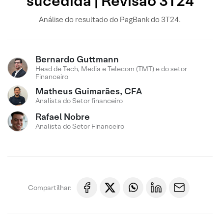
sucedida | Revisão 3T24
Análise do resultado do PagBank do 3T24.
Bernardo Guttmann
Head de Tech, Media e Telecom (TMT) e do setor
Financeiro
Matheus Guimarães, CFA
Analista do Setor financeiro
Rafael Nobre
Analista do Setor Financeiro
Compartilhar: