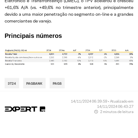
Eletrônico e Transfronteiriço (LMEC), o TPV acelerou e cresceu
+61,6% A/A (vs. +49,6% no trimestre anterior), principalmente
devido a uma maior penetração no segmento on-line e a grandes
comerciantes de varejo.
Principais números
3T24
PAGBANK
PAGS
14/11/2024 06:39:59 • Atualizado em
14/11/2024 06:43:27
2 minutos de leitura