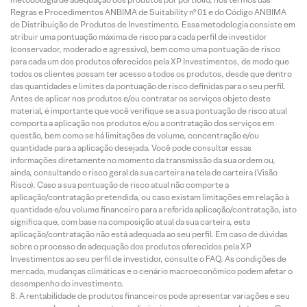
Regras e Procedimentos ANBIMA de Suitability nº 01 e do Código ANBIMA
de Distribuição de Produtos de Investimento. Essa metodologia consiste em
atribuir uma pontuação máxima de risco para cada perfil de investidor
(conservador, moderado e agressivo), bem como uma pontuação de risco
para cada um dos produtos oferecidos pela XP Investimentos, de modo que
todos os clientes possam ter acesso a todos os produtos, desde que dentro
das quantidades e limites da pontuação de risco definidas para o seu perfil.
Antes de aplicar nos produtos e/ou contratar os serviços objeto deste
material, é importante que você verifique se a sua pontuação de risco atual
comporta a aplicação nos produtos e/ou a contratação dos serviços em
questão, bem como se há limitações de volume, concentração e/ou
quantidade para a aplicação desejada. Você pode consultar essas
informações diretamente no momento da transmissão da sua ordem ou,
ainda, consultando o risco geral da sua carteira na tela de carteira (Visão
Risco). Caso a sua pontuação de risco atual não comporte a
aplicação/contratação pretendida, ou caso existam limitações em relação à
quantidade e/ou volume financeiro para a referida aplicação/contratação, isto
significa que, com base na composição atual da sua carteira, esta
aplicação/contratação não está adequada ao seu perfil. Em caso de dúvidas
sobre o processo de adequação dos produtos oferecidos pela XP
Investimentos ao seu perfil de investidor, consulte o FAQ. As condições de
mercado, mudanças climáticas e o cenário macroeconômico podem afetar o
desempenho do investimento.
A rentabilidade de produtos financeiros pode apresentar variações e seu