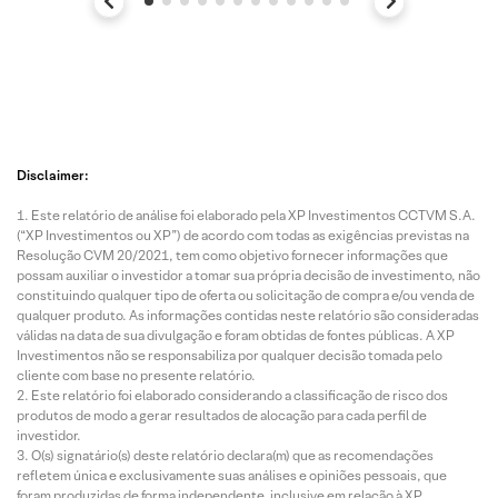
Disclaimer:
Este relatório de análise foi elaborado pela XP Investimentos CCTVM S.A.
(“XP Investimentos ou XP”) de acordo com todas as exigências previstas na
Resolução CVM 20/2021, tem como objetivo fornecer informações que
possam auxiliar o investidor a tomar sua própria decisão de investimento, não
constituindo qualquer tipo de oferta ou solicitação de compra e/ou venda de
qualquer produto. As informações contidas neste relatório são consideradas
válidas na data de sua divulgação e foram obtidas de fontes públicas. A XP
Investimentos não se responsabiliza por qualquer decisão tomada pelo
cliente com base no presente relatório.
Este relatório foi elaborado considerando a classificação de risco dos
produtos de modo a gerar resultados de alocação para cada perfil de
investidor.
O(s) signatário(s) deste relatório declara(m) que as recomendações
refletem única e exclusivamente suas análises e opiniões pessoais, que
foram produzidas de forma independente, inclusive em relação à XP