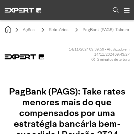
Ações
Relatórios
PagBank (PAGS): Take rate
14/11/2024 09:39:59 • Atualizado em
14/11/2024 09:43:27
2 minutos de leitura
PagBank (PAGS): Take rates
menores mais do que
compensados por uma
estratégia bancária bem-