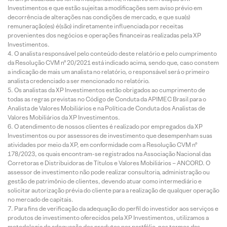
Investimentos e que estão sujeitas a modificações sem aviso prévio em
decorrência de alterações nas condições de mercado, e que sua(s)
remuneração(es) é(são) indiretamente influenciada por receitas
provenientes dos negócios e operações financeiras realizadas pela XP
Investimentos.
O analista responsável pelo conteúdo deste relatório e pelo cumprimento
da Resolução CVM nº 20/2021 está indicado acima, sendo que, caso constem
a indicação de mais um analista no relatório, o responsável será o primeiro
analista credenciado a ser mencionado no relatório.
Os analistas da XP Investimentos estão obrigados ao cumprimento de
todas as regras previstas no Código de Conduta da APIMEC Brasil para o
Analista de Valores Mobiliários e na Política de Conduta dos Analistas de
Valores Mobiliários da XP Investimentos.
O atendimento de nossos clientes é realizado por empregados da XP
Investimentos ou por assessores de investimento que desempenham suas
atividades por meio da XP, em conformidade com a Resolução CVM nº
178/2023, os quais encontram-se registrados na Associação Nacional das
Corretoras e Distribuidoras de Títulos e Valores Mobiliários – ANCORD. O
assessor de investimento não pode realizar consultoria, administração ou
gestão de patrimônio de clientes, devendo atuar como intermediário e
solicitar autorização prévia do cliente para a realização de qualquer operação
no mercado de capitais.
Para fins de verificação da adequação do perfil do investidor aos serviços e
produtos de investimento oferecidos pela XP Investimentos, utilizamos a
metodologia de adequação dos produtos por portfólio, nos termos das