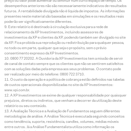
preço ou valor pode aumentar ou diminuir num curto espaço de tempo. Os
desempenhos anteriores não são necessariamente indicativos de resultados
futuros. A rentabilidade divulgada não é líquida de impostos. As informações
presentes neste material são baseadas em simulações e os resultados reais
poderão ser significativamente diferentes.
Este relatório é destinado à circulação exclusiva para a rede de
relacionamento da XP Investimentos, incluindo assessores de
investimentos da XP e clientes da XP, podendo também ser divulgado no site
da XP. Fica proibida sua reprodução ou redistribuição para qualquer pessoa,
no todo ou em parte, qualquer que seja o propósito, sem o prévio
consentimento expresso da XP Investimentos.
0800 77 20202. A Ouvidoria da XP Investimentos tem a missão de servir
de canal de contato sempre que os clientes que não se sentirem satisfeitos
com as soluções dadas pela empresa aos seus problemas. O contato pode
ser realizado por meio do telefone: 0800 722 3710.
O custo da operação e a política de cobrança estão definidos nas tabelas
de custos operacionais disponibilizadas no site da XP Investimentos:
www.xpi.com.br.
A XP Investimentos se exime de qualquer responsabilidade por quaisquer
prejuízos, diretos ou indiretos, que venham a decorrer da utilização deste
relatório ou seu conteúdo.
A Avaliação Técnica e a Avaliação de Fundamentos seguem diferentes
metodologias de análise. A Análise Técnica é executada seguindo conceitos
como tendência, suporte, resistência, candles, volumes, médias móveis
entre outros. Já a Análise Fundamentalista utiliza como informação os