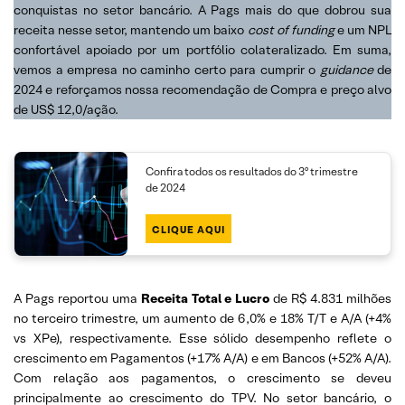
conquistas no setor bancário. A Pags mais do que dobrou sua
receita nesse setor, mantendo um baixo
cost of funding
e um NPL
confortável apoiado por um portfólio colateralizado. Em suma,
vemos a empresa no caminho certo para cumprir o
guidance
de
2024 e reforçamos nossa recomendação de Compra e preço alvo
de US$ 12,0/ação.
Confira todos os resultados do 3º trimestre
de 2024
CLIQUE AQUI
A Pags reportou uma
Receita Total e Lucro
de R$ 4.831 milhões
no terceiro trimestre, um aumento de 6,0% e 18% T/T e A/A (+4%
vs XPe), respectivamente. Esse sólido desempenho reflete o
crescimento em Pagamentos (+17% A/A) e em Bancos (+52% A/A).
Com relação aos pagamentos, o crescimento se deveu
principalmente ao crescimento do TPV. No setor bancário, o