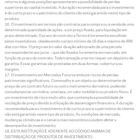
retorno e algumas posições apresentarem a possibilidade de perdas
superiores ao capital investido. A duração recomendada para o investimento
é de curto prazo e o patrimônio do cliente não está garantido neste tipo de
produto.
O investimento em termos são contratos para compra ou a venda de uma
determinada quantidade de ações, a um preço fixado, para liquidação em
prazo determinado. O prazo do contrato a Termo é livremente escolhido
pelos investidores, obedecendo o prazo mínimo de 16 dias e máximo de 999
dias corridos. O preço será o valor da ação adicionado de uma parcela
correspondente aos juros – que são fixados livremente em mercado, em
função do prazo do contrato. Toda transação a termo requer um depósito de
garantia. Essas garantias são prestadas em duas formas: cobertura ou
margem.
O investimento em Mercados Futuros embute riscos de perdas
patrimoniais significativos. Commodity é um objeto ou determinante de
preço de um contrato futuro ou outro instrumento derivativo, podendo
consubstanciar um índice, uma taxa, um valor mobiliário ou produto físico. É
um investimento de risco muito alto, que contempla a possibilidade de
oscilação de preço devido à utilização de alavancagem financeira. A duração
recomendada para o investimento é de curto prazo e o patrimônio do cliente
não está garantido neste tipo de produto. As condições de mercado,
mudanças climáticas e o cenário macroeconômico podem afetar o
desempenho do investimento.
ESTA INSTITUIÇÃO É ADERENTE AO CÓDIGO ANBIMA DE
DISTRIBUIÇÃO DE PRODUTOS DE INVESTIMENTO.