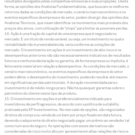
resultados divulgados pelas companhias emissoras e suas projeções. Desta
forma, as opiniões dos Analistas Fundamentalistas, que buscam os melhores
retornos dadas as condições de mercado, o cenário macroeconômico e os
eventos específicos da empresa e do setor, podem divergir das opiniões dos
Analistas Técnicos, que visam identificar os movimentos mais prováveis dos
preços dos ativos, com utilização de “stops” para limitar as possíveis perdas.
Ação é uma fração do capital de uma empresa que é negociada no
mercado. É um título de renda variável, ou seja, um investimento no qual a
rentabilidade não é preestabelecida, varia conforme as cotações de
mercado. O investimento em ações é um investimento de alto risco e os
desempenhos anteriores não são necessariamente indicativos de resultados
futuros e nenhuma declaração ou garantia, de forma expressa ou implícita, é
feita neste material em relação a desempenhos. As condições de mercado, o
cenário macroeconômico, os eventos específicos da empresa e do setor
podem afetar o desempenho do investimento, podendo resultar até mesmo
em significativas perdas patrimoniais. A duração recomendada para o
investimento é de médio-longo prazo. Não há quaisquer garantias sobre o
patrimônio do cliente neste tipo de produto.
O investimento em opções é preferencialmente indicado para
investidores de perfil agressivo, de acordo com a política de suitability
praticada pela XP Investimentos. No mercado de opções, são negociados
direitos de compra ou venda de um bem por preço fixado em data futura,
devendo o adquirente do direito negociado pagar um prêmio ao vendedor tal
como num acordo seguro. As operações com esses derivativos são
consideradas de risco muito alto por apresentarem altas relações de risco e