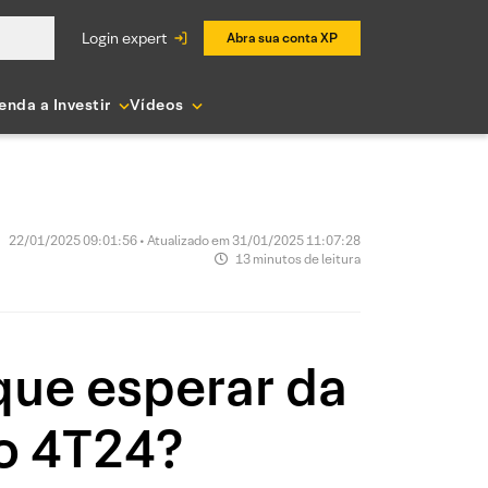
login expert
Abra sua conta XP
enda a Investir
Vídeos
22/01/2025 09:01:56 • Atualizado em 31/01/2025 11:07:28
13 minutos de leitura
que esperar da
o 4T24?