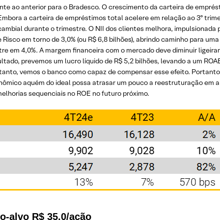
nte ao anterior para o Bradesco. O crescimento da carteira de emprés
a. Embora a carteira de empréstimos total acelere em relação ao 3º trim
mbial durante o trimestre. O NII dos clientes melhora, impulsionada p
 Risco em torno de 3,0% (ou R$ 6,8 bilhões), abrindo caminho para uma
re em 4,0%. A margem financeira com o mercado deve diminuir ligeira
tado, prevemos um lucro líquido de R$ 5,2 bilhões, levando a um ROA
ntanto, vemos o banco como capaz de compensar esse efeito. Portant
onômico aquém do ideal possa atrasar um pouco a reestruturação em
elhorias sequenciais no ROE no futuro próximo.
o-alvo R$ 35,0/ação