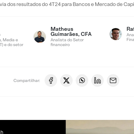
via dos resultados do 4T24 para Bancos e Mercado de Capi
Matheus
Ra
n
Guimarães, CFA
Ana
Fin
, Media e
Analista do Setor
) e do setor
financeiro
Compartilhar: