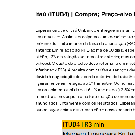
Itaú (ITUB4) | Compra; Preço-alvo
Esperamos que o Itaú Unibanco entregue mais um con
um trimestre. Assim, antecipamos um crescimento da 
próximo do limite inferior da faixa de orientação (
anterior. Em relação ao NPL (acima de 90 dias), es
bilhão, -2% em relação ao trimestre anterior, mas 
bilhões). O custo do crédito deve retornar a um níve
inferior ao 4T23). A receita com tarifas e serviço
devido à negociação do acordo coletivo de trabalh
ligeiramente em relação ao 3º trimestre. Como resul
um crescimento sólido de 16,1% ano a ano (+2,3% em
trimestrais provoquem uma forte reação do mercado (
anunciados juntamente com os resultados. Esperamos 
banco pagar acima disso, mas não é nosso cenário 