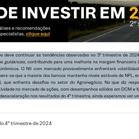
re deve continuar as tendências observadas no 3º trimestre de 20
eus
guidances
, contribuindo para uma melhoria na margem financeira (
conômicos. O NII com mercado provavelmente enfrentará volatilida
pera-se que a maioria dos bancos mantenha níveis estáveis de NPL, 
l, que enfrenta desafios no setor do Agronegócio. No que diz res
atividade no mercado de ações, com desempenhos sólidos em DCM e 
e desaceleração nos resultados do 4º trimestre, ainda esperamos ver u
do 4º trimestre de 2024