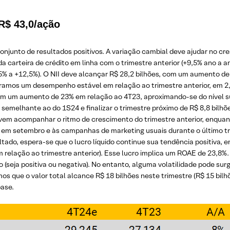
 R$ 43,0/ação
junto de resultados positivos. A variação cambial deve ajudar no cre
carteira de crédito em linha com o trimestre anterior (+9,5% ano a an
+9,5% a +12,5%). O NII deve alcançar R$ 28,2 bilhões, com um aumento d
peramos um desempenho estável em relação ao trimestre anterior, em 2,
com um aumento de 23% em relação ao 4T23, aproximando-se do nível sup
l semelhante ao do 1S24 e finalizar o trimestre próximo de R$ 8,8 bilh
s devem acompanhar o ritmo de crescimento do trimestre anterior, enq
o em setembro e às campanhas de marketing usuais durante o último t
tado, espera-se que o lucro líquido continue sua tendência positiva, e
 relação ao trimestre anterior). Esse lucro implica um ROAE de 23,8%
seja positiva ou negativa). No entanto, alguma volatilidade pode surg
que o valor total alcance R$ 18 bilhões neste trimestre (R$ 15 bilhõe
base.