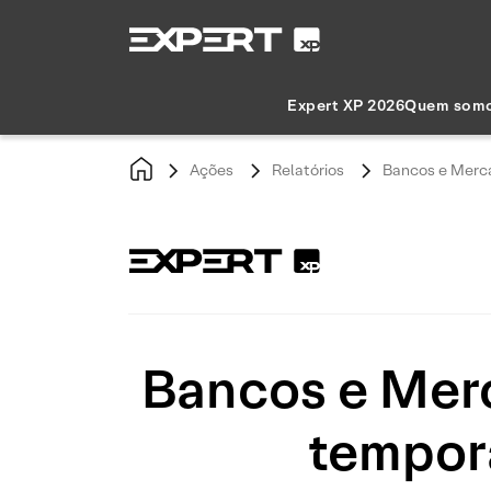
Expert XP 2026
Quem som
Ações
Relatórios
Bancos e Merca
Bancos e Merc
tempor