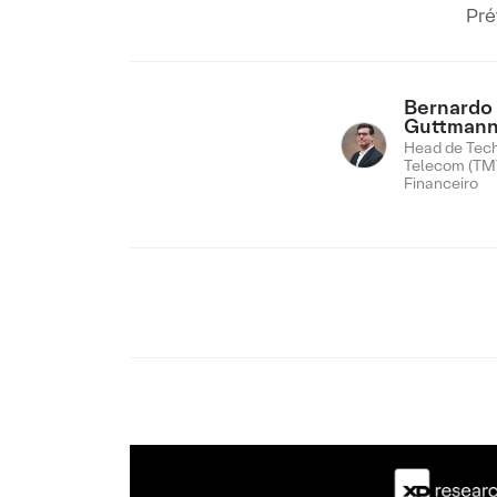
Pré
Bernardo
Guttman
Head de Tech
Telecom (TMT
Financeiro