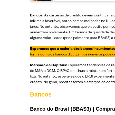
Bancos:
As carteiras de crédito devem continuar a 
mix mais favorável, antecipamos melhorias no NII 
juros. No entanto, observamos que o apetite por ri
aumentam novamente. Em termos de qualidade de cr
alguma volatilidade (principalmente para BBAS3) à 
Esperamos que a maioria dos bancos incumbente
forma como os bancos divulgam os números pode dif
Mercado de Capitais:
Esperamos tendências de re
de M&A e DCM. O BPAC continua a relatar um forte 
fixa. No entanto, espera-se que o BRBI experiment
crédito. No geral, receitas fortes e esforços de co
Bancos
Banco do Brasil (BBAS3) | Compra