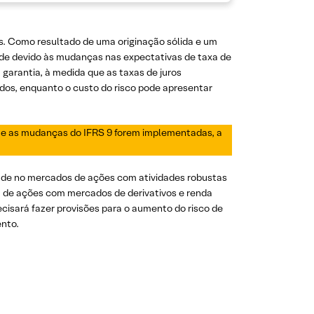
. Como resultado de uma originação sólida e um
ade devido às mudanças nas expectativas de taxa de
garantia, à medida que as taxas de juros
os, enquanto o custo do risco pode apresentar
ue as mudanças do IFRS 9 forem implementadas, a
ade no mercados de ações com atividades robustas
a de ações com mercados de derivativos e renda
isará fazer provisões para o aumento do risco de
ento.