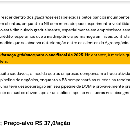
crescer dentro dos
guidances
estabelecidas pelos bancos incumbentes
com clientes, enquanto o NII com mercado pode experimentar volatilid
sco está diminuindo gradualmente, especialmente em empréstimos sem 
édito, esperamos que a inadimplência permaneça em níveis controlad
medida que se observa deterioração entre os clientes do Agronegócio.
s forneça
guidance
para o ano fiscal de 2025
. No entanto, à medida q
erir.
ceita saudáveis, à medida que as empresas compensam a fraca ativid
pipeline de negócios, enquanto a B3 compensará as quedas na receit
e uma leve desaceleração em seu pipeline de DCM e provavelmente prec
ntrole de custos devem apoiar um sólido impulso nos lucros no subsegm
; Preço-alvo R$ 37,0/ação