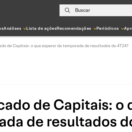
Buscar
os
Análises
Lista de ações
Recomendações
Periódicos
Apr
do de Capitais: o que esperar da temporada de resultados do 4T24?
ado de Capitais: o 
ada de resultados d