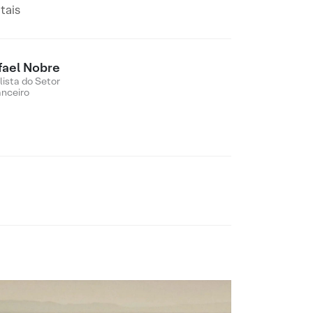
tais
fael Nobre
lista do Setor
anceiro