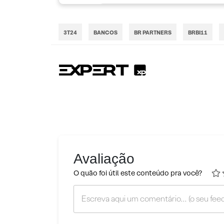
3T24
BANCOS
BR PARTNERS
BRBI11
Avaliação
O quão foi útil este conteúdo pra você?