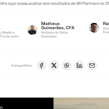
fira aqui nossa análise dos resultados de BR Partners no 3
Matheus
Ra
n
Guimarães, CFA
Ana
Fin
, Media e
Analista do Setor
) e do setor
financeiro
Compartilhar: