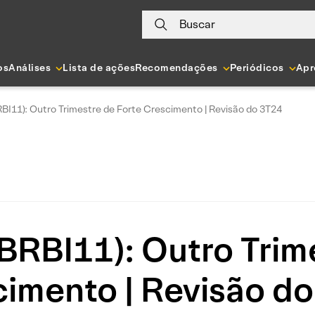
Buscar
os
Análises
Lista de ações
Recomendações
Periódicos
Apr
BI11): Outro Trimestre de Forte Crescimento | Revisão do 3T24
BRBI11): Outro Trim
imento | Revisão d