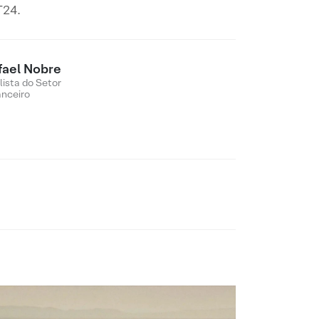
T24.
fael Nobre
lista do Setor
anceiro