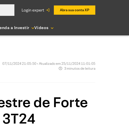
login expert
Abra sua conta XP
enda a Investir
Vídeos
07/11/2024 21:05:50 • Atualizado em 25/11/2024 11:01:05
3 minutos de leitura
estre de Forte
o 3T24