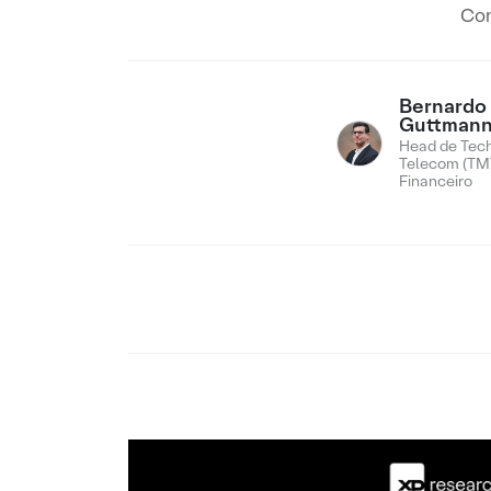
Con
Bernardo
Guttman
Head de Tech
Telecom (TMT
Financeiro