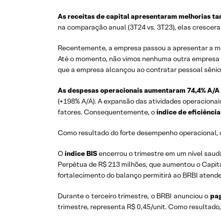
As receitas de capital apresentaram melhorias ta
na comparação anual (3T24 vs. 3T23), elas crescer
Recentemente, a empresa passou a apresentar a m
Até o momento, não vimos nenhuma outra empresa no
que a empresa alcançou ao contratar pessoal sênio
As despesas operacionais aumentaram 74,4% A/A 
(+198% A/A). A expansão das atividades operaciona
fatores. Consequentemente, o
índice de eficiência
Como resultado do forte desempenho operacional, 
O
índice BIS
encerrou o trimestre em um nível saudá
Perpétua de R$ 213 milhões, que aumentou o Capital
fortalecimento do balanço permitirá ao BRBI atend
Durante o terceiro trimestre, o BRBI anunciou o
pag
trimestre, representa R$ 0,45/unit. Como resultado, 