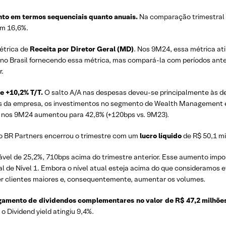
nto em termos sequenciais quanto anuais.
Na comparação trimestral 
am 16,6%.
étrica de
Receita por Diretor Geral (MD)
. Nos 9M24, essa métrica ati
 Brasil fornecendo essa métrica, mas compará-la com períodos anter
r.
e +10,2% T/T.
O salto A/A nas despesas deveu-se principalmente às de
is da empresa, os investimentos no segmento de Wealth Management e 
nos 9M24 aumentou para 42,8% (+120bps vs. 9M23).
o BR Partners encerrou o trimestre com um
lucro líquido
de R$ 50,1 m
vel de 25,2%, 710bps acima do trimestre anterior. Esse aumento impor
 de Nível 1. Embora o nível atual esteja acima do que consideramos e
er clientes maiores e, consequentemente, aumentar os volumes.
amento de dividendos complementares no valor de R$ 47,2 milhõe
o Dividend yield atingiu 9,4%.