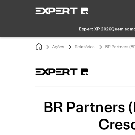
Expert XP 2026
Quem som
Ações
Relatórios
BR Partners (BR
BR Partners (
Cresc