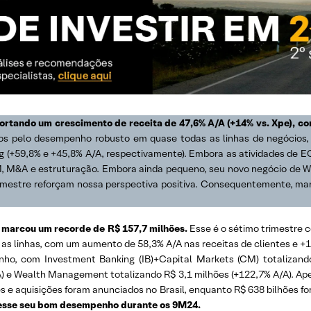
portando um crescimento de receita de 47,6% A/A (+14% vs. Xpe), c
os pelo desempenho robusto em quase todas as linhas de negócios,
g (+59,8% e +45,8% A/A, respectivamente). Embora as atividades de E
, M&A e estruturação. Embora ainda pequeno, seu novo negócio de
ro trimestre reforçam nossa perspectiva positiva. Consequentemente,
e marcou um recorde de R$ 157,7 milhões.
Esse é o sétimo trimestre 
 as linhas, com um aumento de 58,3% A/A nas receitas de clientes e +16
nho, com Investment Banking (IB)+Capital Markets (CM) totalizando
A) e Wealth Management totalizando R$ 3,1 milhões (+122,7% A/A). Ap
 e aquisições foram anunciados no Brasil, enquanto R$ 638 bilhões for
esse seu bom desempenho durante os 9M24.