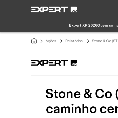
Expert XP 2026
Quem som
Ações
Relatórios
Stone & Co (STN
Stone & Co (
caminho cer