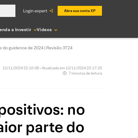
login expert
Abra sua conta XP
enda a Investir
Vídeos
te do guidance de 2024 | Revisão 3T24
12/11/2024 22:10:08 • Atualizado em 12/11/2024 22:17:20
7 minutos de leitura
positivos: no
ior parte do