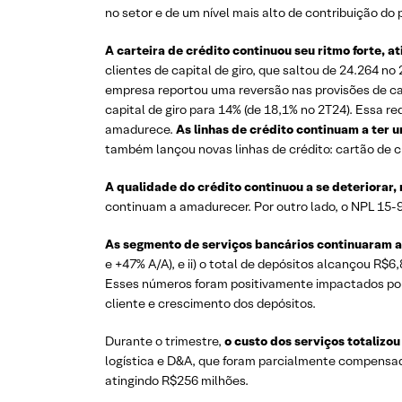
no setor e de um nível mais alto de contribuição do 
A carteira de crédito continuou seu ritmo forte, a
clientes de capital de giro, que saltou de 24.264 no
empresa reportou uma reversão nas provisões de capi
capital de giro para 14% (de 18,1% no 2T24). Essa r
amadurece.
As linhas de crédito continuam a ter
também lançou novas linhas de crédito: cartão de c
A qualidade do crédito continuou a se deteriorar, 
continuam a amadurecer. Por outro lado, o NPL 15-9
As segmento de serviços bancários continuaram a
e +47% A/A), e ii) o total de depósitos alcançou R
Esses números foram positivamente impactados por: 
cliente e crescimento dos depósitos.
Durante o trimestre,
o custo dos serviços totalizo
logística e D&A, que foram parcialmente compensa
atingindo R$256 milhões.