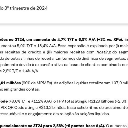
do 3º trimestre de 2024
lhões no 3T24, um aumento de 4,7% T/T e 6,9% A/A (+3% vs. XPe).
Es
aumentou 5,0% T/T e 18,4% A/A. Essa expansão é explicada por (i) ma
es receitas de crédito e (iii) maiores receitas com
floating
do segm
 de outras linhas de receita. Em termos de dinâmica de segmentos, o
ncipalmente devido à expansão ativa da base de clientes combinada c
2,5% T/T e 1,4% A/A.
4,01 milhões
(99% de MPMEs). As adições líquidas totalizaram 107,9 mi
il em grandes contas.
 Code
(+9,6% T/T e +112% A/A), o TPV total atingiu R$129 bilhões (+2,3
PIX QR Code atingiu R$13,3 bilhões. Esse sólido ritmo de crescimento,
cs
saudável e o engajamento em relação às adições líquidas.
encialmente no 3T24 para 2,58% (+9 pontos-base A/A).
O aumento m