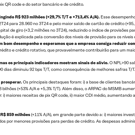
pix QR code e do setor bancário e de crédito.
tingindo R$ 923 milhões (+29,7% T/T e +713,4% A/A).
Esse desempenho 
 2T24 para 28.960 no 3T24 e pelo maior saldo de cartão de crédito (+95
tal de giro (+3,2 milhões no 3T24), reduzindo o índice de provisões p
edução é explicada pela conversão dos níveis de provisão para os níveis
 um bom desempenho e esperamos que a empresa consiga reduzir com
rédito e crédito rotativo, que provavelmente contribuirão para um mai
mas os principais indicadores mostram sinais de alívio.
O NPL>90 salt
0 dias diminuiu 92 bps T/T, como consequência de melhores safras T/T
 prosperar.
Os principais destaques foram: i) a base de clientes bancá
$6,8 bilhões (+53% A/A e +5,3% T/T). Além disso, o ARPAC do MSMB au
i) maiores receitas de pix QR code, ii) maior CDI médio, aumentando a
u R$ 859 milhões
(+11% A/A), em grande parte devido a: i) maiores inves
dos por menores provisões para perdas de crédito. As despesas admin