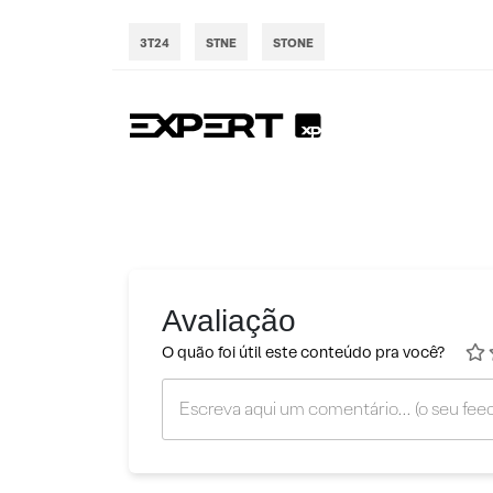
3T24
STNE
STONE
Avaliação
O quão foi útil este conteúdo pra você?