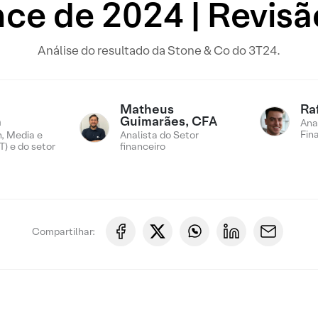
ce de 2024 | Revis
Análise do resultado da Stone & Co do 3T24.
Matheus
Ra
n
Guimarães, CFA
Ana
Fin
, Media e
Analista do Setor
) e do setor
financeiro
Compartilhar: