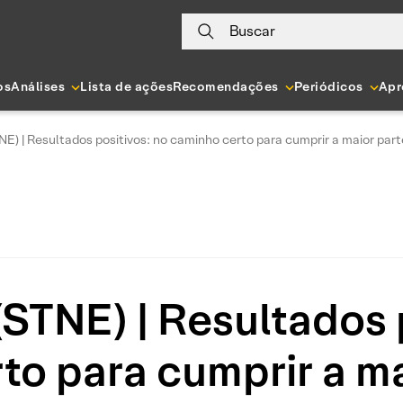
Buscar
os
Análises
Lista de ações
Recomendações
Periódicos
Apr
E) | Resultados positivos: no caminho certo para cumprir a maior par
STNE) | Resultados 
to para cumprir a ma