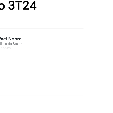
ão 3T24
fael Nobre
lista do Setor
anceiro