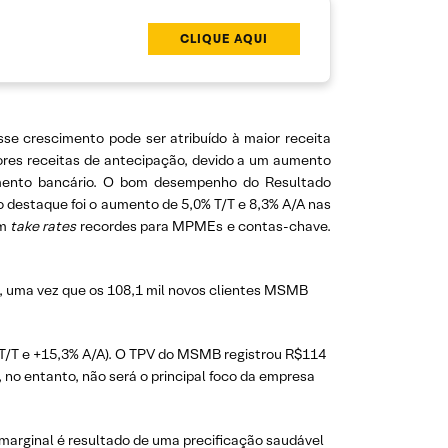
CLIQUE AQUI
se crescimento pode ser atribuído à maior receita
iores receitas de antecipação, devido a um aumento
ento bancário. O bom desempenho do Resultado
 destaque foi o aumento de 5,0% T/T e 8,3% A/A nas
om
take rates
recordes para MPMEs e contas-chave.
l, uma vez que os 108,1 mil novos clientes MSMB
% T/T e +15,3% A/A). O TPV do MSMB registrou R$114
 no entanto, não será o principal foco da empresa
arginal é resultado de uma precificação saudável