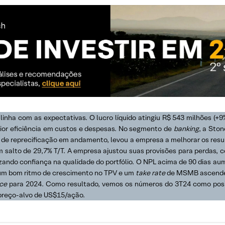
 linha com as expectativas. O lucro líquido atingiu R$ 543 milhões (
maior eficiência em custos e despesas. No segmento de
banking
, a Ston
 de reprecificação em andamento, levou a empresa a melhorar os result
salto de 29,7% T/T. A empresa ajustou suas provisões para perdas, co
izando confiança na qualidade do portfólio. O NPL acima de 90 dias a
 um bom ritmo de crescimento no TPV e um
take rate
de MSMB ascendent
ce
para 2024. Como resultado, vemos os números do 3T24 como posi
preço-alvo de US$15/ação.