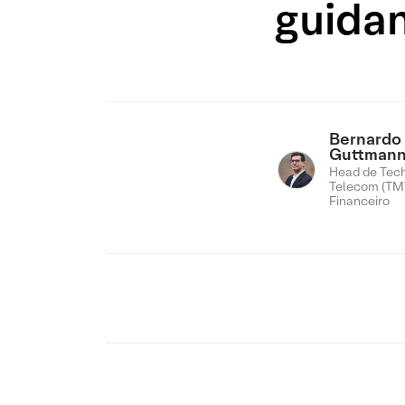
guidan
Bernardo
Guttman
Head de Tech
Telecom (TMT
Financeiro