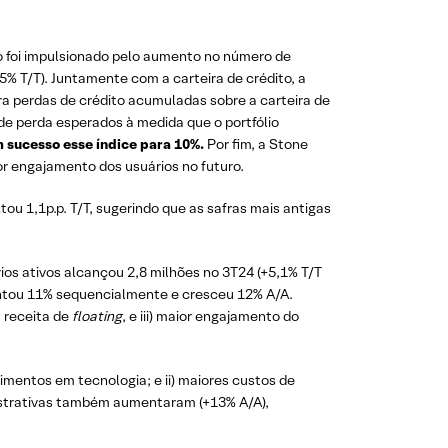
foi impulsionado pelo aumento no número de
,5% T/T). Juntamente com a carteira de crédito, a
ara perdas de crédito acumuladas sobre a carteira de
 de perda esperados à medida que o portfólio
 sucesso esse índice para 10%.
Por fim, a Stone
or engajamento dos usuários no futuro.
ou 1,1p.p. T/T, sugerindo que as safras mais antigas
.
rios ativos alcançou 2,8 milhões no 3T24 (+5,1% T/T
mentou 11% sequencialmente e cresceu 12% A/A.
 receita de
floating
, e iii) maior engajamento do
timentos em tecnologia; e ii) maiores custos de
istrativas também aumentaram (+13% A/A),