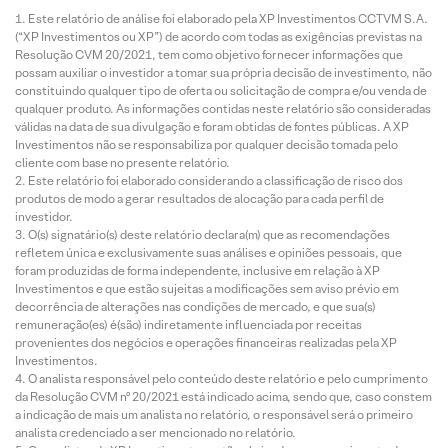
Este relatório de análise foi elaborado pela XP Investimentos CCTVM S.A.
(“XP Investimentos ou XP”) de acordo com todas as exigências previstas na
Resolução CVM 20/2021, tem como objetivo fornecer informações que
possam auxiliar o investidor a tomar sua própria decisão de investimento, não
constituindo qualquer tipo de oferta ou solicitação de compra e/ou venda de
qualquer produto. As informações contidas neste relatório são consideradas
válidas na data de sua divulgação e foram obtidas de fontes públicas. A XP
Investimentos não se responsabiliza por qualquer decisão tomada pelo
cliente com base no presente relatório.
Este relatório foi elaborado considerando a classificação de risco dos
produtos de modo a gerar resultados de alocação para cada perfil de
investidor.
O(s) signatário(s) deste relatório declara(m) que as recomendações
refletem única e exclusivamente suas análises e opiniões pessoais, que
foram produzidas de forma independente, inclusive em relação à XP
Investimentos e que estão sujeitas a modificações sem aviso prévio em
decorrência de alterações nas condições de mercado, e que sua(s)
remuneração(es) é(são) indiretamente influenciada por receitas
provenientes dos negócios e operações financeiras realizadas pela XP
Investimentos.
O analista responsável pelo conteúdo deste relatório e pelo cumprimento
da Resolução CVM nº 20/2021 está indicado acima, sendo que, caso constem
a indicação de mais um analista no relatório, o responsável será o primeiro
analista credenciado a ser mencionado no relatório.