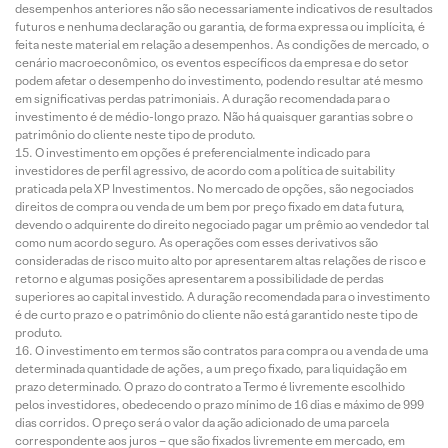
desempenhos anteriores não são necessariamente indicativos de resultados
futuros e nenhuma declaração ou garantia, de forma expressa ou implícita, é
feita neste material em relação a desempenhos. As condições de mercado, o
cenário macroeconômico, os eventos específicos da empresa e do setor
podem afetar o desempenho do investimento, podendo resultar até mesmo
em significativas perdas patrimoniais. A duração recomendada para o
investimento é de médio-longo prazo. Não há quaisquer garantias sobre o
patrimônio do cliente neste tipo de produto.
O investimento em opções é preferencialmente indicado para
investidores de perfil agressivo, de acordo com a política de suitability
praticada pela XP Investimentos. No mercado de opções, são negociados
direitos de compra ou venda de um bem por preço fixado em data futura,
devendo o adquirente do direito negociado pagar um prêmio ao vendedor tal
como num acordo seguro. As operações com esses derivativos são
consideradas de risco muito alto por apresentarem altas relações de risco e
retorno e algumas posições apresentarem a possibilidade de perdas
superiores ao capital investido. A duração recomendada para o investimento
é de curto prazo e o patrimônio do cliente não está garantido neste tipo de
produto.
O investimento em termos são contratos para compra ou a venda de uma
determinada quantidade de ações, a um preço fixado, para liquidação em
prazo determinado. O prazo do contrato a Termo é livremente escolhido
pelos investidores, obedecendo o prazo mínimo de 16 dias e máximo de 999
dias corridos. O preço será o valor da ação adicionado de uma parcela
correspondente aos juros – que são fixados livremente em mercado, em