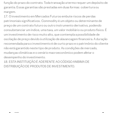
função do prazo do contrato. Toda transação a termo requer um depósito de
garantia. Essas garantias são prestadas em duas formas: cobertura ou
margem.
O investimento em Mercados Futuros embute riscos de perdas
patrimoniais significativos. Commodity é um objeto ou determinante de
preço de um contrato futuro ou outro instrumento derivativo, podendo
consubstanciar um índice, uma taxa, um valor mobiliário ou produto físico. É
um investimento de risco muito alto, que contempla a possibilidade de
oscilação de preço devido à utilização de alavancagem financeira. A duração
recomendada para o investimento é de curto prazo e o patrimônio do cliente
não está garantido neste tipo de produto. As condições de mercado,
mudanças climáticas e o cenário macroeconômico podem afetar o
desempenho do investimento.
ESTA INSTITUIÇÃO É ADERENTE AO CÓDIGO ANBIMA DE
DISTRIBUIÇÃO DE PRODUTOS DE INVESTIMENTO.