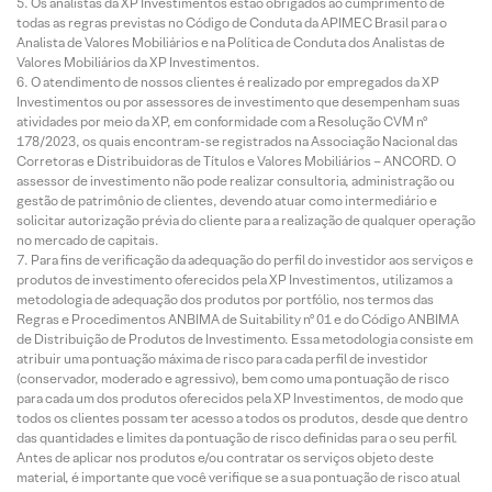
Os analistas da XP Investimentos estão obrigados ao cumprimento de
todas as regras previstas no Código de Conduta da APIMEC Brasil para o
Analista de Valores Mobiliários e na Política de Conduta dos Analistas de
Valores Mobiliários da XP Investimentos.
O atendimento de nossos clientes é realizado por empregados da XP
Investimentos ou por assessores de investimento que desempenham suas
atividades por meio da XP, em conformidade com a Resolução CVM nº
178/2023, os quais encontram-se registrados na Associação Nacional das
Corretoras e Distribuidoras de Títulos e Valores Mobiliários – ANCORD. O
assessor de investimento não pode realizar consultoria, administração ou
gestão de patrimônio de clientes, devendo atuar como intermediário e
solicitar autorização prévia do cliente para a realização de qualquer operação
no mercado de capitais.
Para fins de verificação da adequação do perfil do investidor aos serviços e
produtos de investimento oferecidos pela XP Investimentos, utilizamos a
metodologia de adequação dos produtos por portfólio, nos termos das
Regras e Procedimentos ANBIMA de Suitability nº 01 e do Código ANBIMA
de Distribuição de Produtos de Investimento. Essa metodologia consiste em
atribuir uma pontuação máxima de risco para cada perfil de investidor
(conservador, moderado e agressivo), bem como uma pontuação de risco
para cada um dos produtos oferecidos pela XP Investimentos, de modo que
todos os clientes possam ter acesso a todos os produtos, desde que dentro
das quantidades e limites da pontuação de risco definidas para o seu perfil.
Antes de aplicar nos produtos e/ou contratar os serviços objeto deste
material, é importante que você verifique se a sua pontuação de risco atual