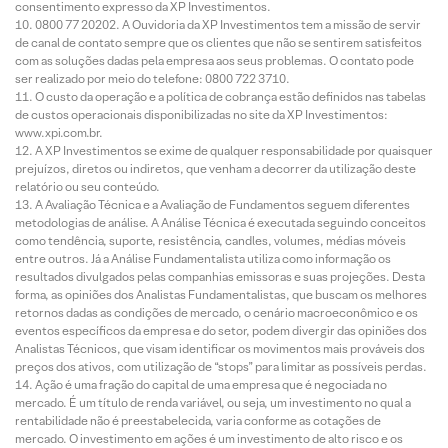
consentimento expresso da XP Investimentos.
0800 77 20202. A Ouvidoria da XP Investimentos tem a missão de servir
de canal de contato sempre que os clientes que não se sentirem satisfeitos
com as soluções dadas pela empresa aos seus problemas. O contato pode
ser realizado por meio do telefone: 0800 722 3710.
O custo da operação e a política de cobrança estão definidos nas tabelas
de custos operacionais disponibilizadas no site da XP Investimentos:
www.xpi.com.br.
A XP Investimentos se exime de qualquer responsabilidade por quaisquer
prejuízos, diretos ou indiretos, que venham a decorrer da utilização deste
relatório ou seu conteúdo.
A Avaliação Técnica e a Avaliação de Fundamentos seguem diferentes
metodologias de análise. A Análise Técnica é executada seguindo conceitos
como tendência, suporte, resistência, candles, volumes, médias móveis
entre outros. Já a Análise Fundamentalista utiliza como informação os
resultados divulgados pelas companhias emissoras e suas projeções. Desta
forma, as opiniões dos Analistas Fundamentalistas, que buscam os melhores
retornos dadas as condições de mercado, o cenário macroeconômico e os
eventos específicos da empresa e do setor, podem divergir das opiniões dos
Analistas Técnicos, que visam identificar os movimentos mais prováveis dos
preços dos ativos, com utilização de “stops” para limitar as possíveis perdas.
Ação é uma fração do capital de uma empresa que é negociada no
mercado. É um título de renda variável, ou seja, um investimento no qual a
rentabilidade não é preestabelecida, varia conforme as cotações de
mercado. O investimento em ações é um investimento de alto risco e os