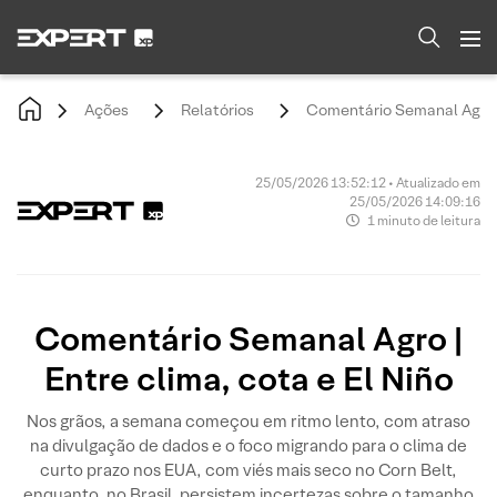
Ações
Relatórios
Comentário Semanal Agro | 
25/05/2026 13:52:12 • Atualizado em
25/05/2026 14:09:16
1 minuto de leitura
Comentário Semanal Agro |
Entre clima, cota e El Niño
Nos grãos, a semana começou em ritmo lento, com atraso
na divulgação de dados e o foco migrando para o clima de
curto prazo nos EUA, com viés mais seco no Corn Belt,
enquanto, no Brasil, persistem incertezas sobre o tamanho