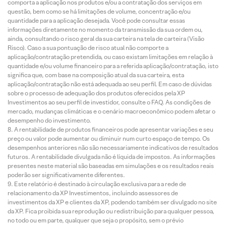
comporta a aplicação nos produtos e/ou a contratação dos serviços em
questão, bem como se há limitações de volume, concentração e/ou
quantidade para a aplicação desejada. Você pode consultar essas
informações diretamente no momento da transmissão da sua ordem ou,
ainda, consultando o risco geral da sua carteira na tela de carteira (Visão
Risco). Caso a sua pontuação de risco atual não comporte a
aplicação/contratação pretendida, ou caso existam limitações em relação à
quantidade e/ou volume financeiro para a referida aplicação/contratação, isto
significa que, com base na composição atual da sua carteira, esta
aplicação/contratação não está adequada ao seu perfil. Em caso de dúvidas
sobre o processo de adequação dos produtos oferecidos pela XP
Investimentos ao seu perfil de investidor, consulte o FAQ. As condições de
mercado, mudanças climáticas e o cenário macroeconômico podem afetar o
desempenho do investimento.
A rentabilidade de produtos financeiros pode apresentar variações e seu
preço ou valor pode aumentar ou diminuir num curto espaço de tempo. Os
desempenhos anteriores não são necessariamente indicativos de resultados
futuros. A rentabilidade divulgada não é líquida de impostos. As informações
presentes neste material são baseadas em simulações e os resultados reais
poderão ser significativamente diferentes.
Este relatório é destinado à circulação exclusiva para a rede de
relacionamento da XP Investimentos, incluindo assessores de
investimentos da XP e clientes da XP, podendo também ser divulgado no site
da XP. Fica proibida sua reprodução ou redistribuição para qualquer pessoa,
no todo ou em parte, qualquer que seja o propósito, sem o prévio