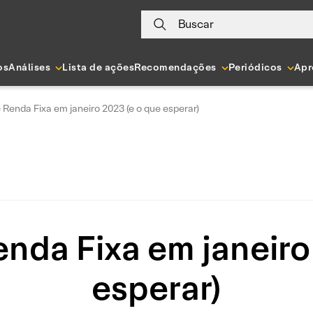
Buscar
os
Análises
Lista de ações
Recomendações
Periódicos
Apr
 Renda Fixa em janeiro 2023 (e o que esperar)
nda Fixa em janeiro
esperar)