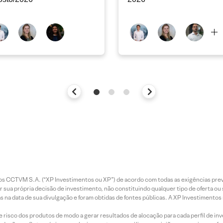
entos CCTVM S.A. (“XP Investimentos ou XP”) de acordo com todas as exigências p
r sua própria decisão de investimento, não constituindo qualquer tipo de oferta ou
s na data de sua divulgação e foram obtidas de fontes públicas. A XP Investimentos
e risco dos produtos de modo a gerar resultados de alocação para cada perfil de inv