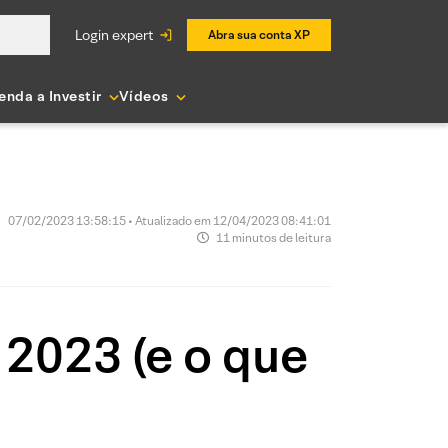
login expert
Abra sua conta XP
enda a Investir
Vídeos
07/02/2023 13:58:15 • Atualizado em 12/04/2023 08:41:01
11 minutos de leitura
 2023 (e o que