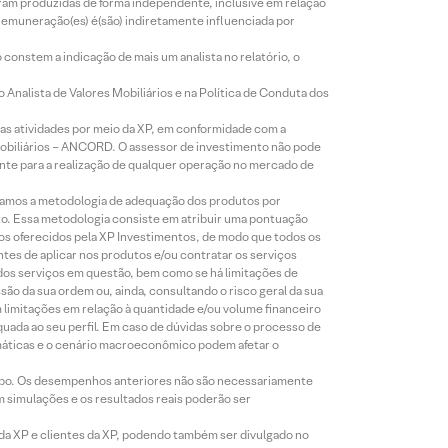
foram produzidas de forma independente, inclusive em relação
 remuneração(es) é(são) indiretamente influenciada por
constem a indicação de mais um analista no relatório, o
Analista de Valores Mobiliários e na Política de Conduta dos
s atividades por meio da XP, em conformidade com a
Mobiliários – ANCORD. O assessor de investimento não pode
iente para a realização de qualquer operação no mercado de
lizamos a metodologia de adequação dos produtos por
to. Essa metodologia consiste em atribuir uma pontuação
tos oferecidos pela XP Investimentos, de modo que todos os
ntes de aplicar nos produtos e/ou contratar os serviços
 dos serviços em questão, bem como se há limitações de
o da sua ordem ou, ainda, consultando o risco geral da sua
m limitações em relação à quantidade e/ou volume financeiro
equada ao seu perfil. Em caso de dúvidas sobre o processo de
imáticas e o cenário macroeconômico podem afetar o
empo. Os desempenhos anteriores não são necessariamente
m simulações e os resultados reais poderão ser
 da XP e clientes da XP, podendo também ser divulgado no