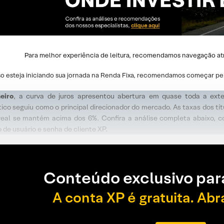
Para melhor experiência de leitura, recomendamos navegação atrav
o esteja iniciando sua jornada na Renda Fixa, recomendamos começar pe
eiro
, a curva de juros apresentou abertura em quase toda a exte
ico seguiu como o principal direcionador do mercado. As taxas dos tí
 real se mantém acima dos 6%. Confira a análise completa abaixo, 
de usuário e senha de cliente XP.
Conteúdo exclusivo par
A conta XP é gratuita. Abr