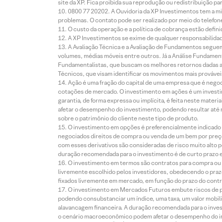
site da XP. Fica proibida sua reprodução ou redistribuição p
0800 77 20202. A Ouvidoria da XP Investimentos tem a mi
problemas. O contato pode ser realizado por meio do telefon
O custo da operação e a política de cobrança estão defini
A XP Investimentos se exime de qualquer responsabilidade
A Avaliação Técnica e a Avaliação de Fundamentos seguem
volumes, médias móveis entre outros. Já a Análise Fundament
Fundamentalistas, que buscam os melhores retornos dadas as
Técnicos, que visam identificar os movimentos mais prováveis 
Ação é uma fração do capital de uma empresa que é negoci
cotações de mercado. O investimento em ações é um investi
garantia, de forma expressa ou implícita, é feita neste ma
afetar o desempenho do investimento, podendo resultar até 
sobre o patrimônio do cliente neste tipo de produto.
O investimento em opções é preferencialmente indicado pa
negociados direitos de compra ou venda de um bem por preço
com esses derivativos são consideradas de risco muito alto p
duração recomendada para o investimento é de curto prazo e 
O investimento em termos são contratos para compra ou a
livremente escolhido pelos investidores, obedecendo o prazo
fixados livremente em mercado, em função do prazo do contr
O investimento em Mercados Futuros embute riscos de pe
podendo consubstanciar um índice, uma taxa, um valor mobiliá
alavancagem financeira. A duração recomendada para o invest
o cenário macroeconômico podem afetar o desempenho do i