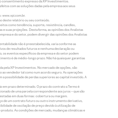
évio consentimento expresso da XP Investimentos.
isfeitos com as soluções dadas pela empresa aos seus
s: www.xpi.com.br.
ão deste relatório ou seu conteúdo.
eitos como tendência, suporte, resistência, candles,
s e suas projeções. Desta forma, as opiniões dos Analistas
presa e do setor, podem divergir das opiniões dos Analistas
entabilidade não é preestabelecida, varia conforme as
ivos de resultados futuros e nenhuma declaração ou
co, os eventos específicos da empresa e do setor podem
timento é de médio-longo prazo. Não há quaisquer garantias
icada pela XP Investimentos. No mercado de opções, são
mio ao vendedor tal como num acordo seguro. As operações
a possibilidade de perdas superiores ao capital investido. A
ão em prazo determinado. O prazo do contrato a Termo é
icionado de uma parcela correspondente aos juros – que são
prestadas em duas formas: cobertura ou margem.
o de um contrato futuro ou outro instrumento derivativo,
bilidade de oscilação de preço devido à utilização de
de produto. As condições de mercado, mudanças climáticas e