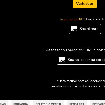
Cadastrar
Já é cliente XP?
Faça seu lo
Sou cliente
Assessor ou parceiro? Clique no b
Sou assessor ou parce
Invista melhor com as recomen
e análises exclusivas dos nossos espe
RIAS
POUPANÇA
RELATÓRIO MENSAL
RENDA FIXA
SPREAD D