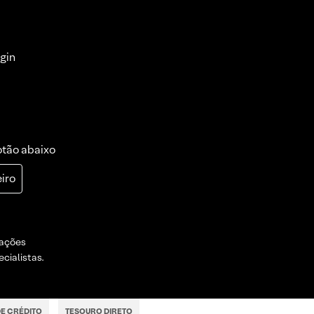
gin
otão abaixo
iro
dações
cialistas.
E CRÉDITO
TESOURO DIRETO