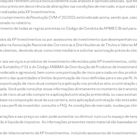
mendações refletem única e exclusivamente suas análises e opiniões pessoais, que 
aviso prévio em decorrência de alterações nas condições de mercado, e que sua(s)
realizadas pela XP Investimentos.
lo cumprimento da Resolução CVM nº 20/2021 está indicado acima, sendo que, caso 
onado no relatório.
imento de todas as regras previstas no Código de Conduta da APIMEC Brasil para o 
ados da XP Investimentos ou por assessores de investimento que desempenham sua
os na Associação Nacional das Corretoras e Distribuidoras de Títulos e Valores 
de clientes, devendo atuar como intermediário e solicitar autorização prévia do cl
idor aos serviços e produtos de investimento oferecidos pela XP Investimentos, uti
 Suitability nº 01 e do Código ANBIMA de Distribuição de Produtos de Investimen
r, moderado e agressivo), bem como uma pontuação de risco para cada um dos produ
ntro das quantidades e limites da pontuação de risco definidas para o seu perfil. A
 sua pontuação de risco atual comporta a aplicação nos produtos e/ou a contratação
jada. Você pode consultar essas informações diretamente no momento da transmissã
ação de risco atual não comporte a aplicação/contratação pretendida, ou caso exista
m base na composição atual da sua carteira, esta aplicação/contratação não está ad
 seu perfil de investidor, consulte o FAQ. As condições de mercado, mudanças cl
 variações e seu preço ou valor pode aumentar ou diminuir num curto espaço de t
 não é líquida de impostos. As informações presentes neste material são baseadas e
rede de relacionamento da XP Investimentos, incluindo assessores de investimentos