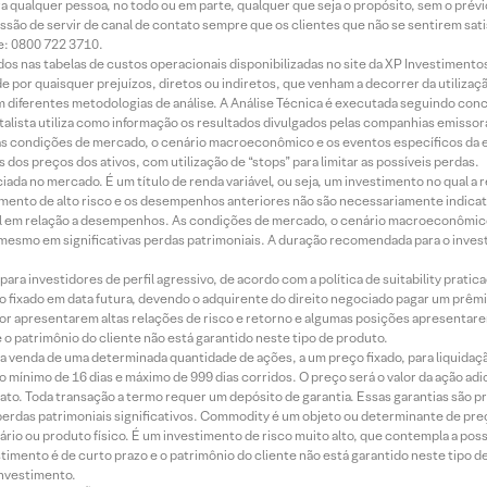
ara qualquer pessoa, no todo ou em parte, qualquer que seja o propósito, sem o pr
ssão de servir de canal de contato sempre que os clientes que não se sentirem sat
e: 0800 722 3710.
dos nas tabelas de custos operacionais disponibilizadas no site da XP Investimento
 por quaisquer prejuízos, diretos ou indiretos, que venham a decorrer da utilizaç
 diferentes metodologias de análise. A Análise Técnica é executada seguindo conc
alista utiliza como informação os resultados divulgados pelas companhias emissora
 condições de mercado, o cenário macroeconômico e os eventos específicos da em
dos preços dos ativos, com utilização de “stops” para limitar as possíveis perdas.
ada no mercado. É um título de renda variável, ou seja, um investimento no qual a r
mento de alto risco e os desempenhos anteriores não são necessariamente indicat
terial em relação a desempenhos. As condições de mercado, o cenário macroeconômi
mesmo em significativas perdas patrimoniais. A duração recomendada para o inves
ra investidores de perfil agressivo, de acordo com a política de suitability prat
 fixado em data futura, devendo o adquirente do direito negociado pagar um prê
or apresentarem altas relações de risco e retorno e algumas posições apresentarem 
o patrimônio do cliente não está garantido neste tipo de produto.
 venda de uma determinada quantidade de ações, a um preço fixado, para liquidaç
 mínimo de 16 dias e máximo de 999 dias corridos. O preço será o valor da ação ad
ato. Toda transação a termo requer um depósito de garantia. Essas garantias são 
rdas patrimoniais significativos. Commodity é um objeto ou determinante de preç
rio ou produto físico. É um investimento de risco muito alto, que contempla a possi
imento é de curto prazo e o patrimônio do cliente não está garantido neste tipo 
nvestimento.