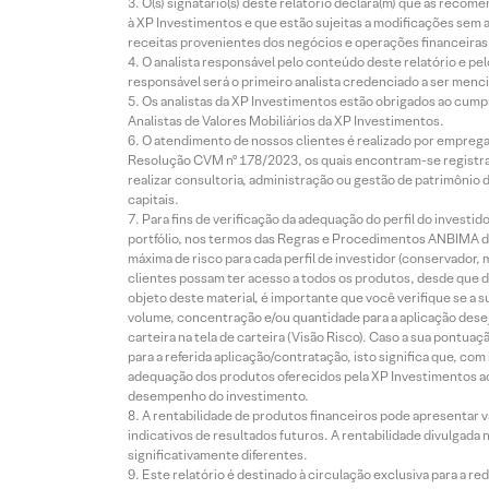
O(s) signatário(s) deste relatório declara(m) que as reco
à XP Investimentos e que estão sujeitas a modificações sem 
receitas provenientes dos negócios e operações financeiras 
O analista responsável pelo conteúdo deste relatório e pe
responsável será o primeiro analista credenciado a ser menci
Os analistas da XP Investimentos estão obrigados ao cumpr
Analistas de Valores Mobiliários da XP Investimentos.
O atendimento de nossos clientes é realizado por empreg
Resolução CVM nº 178/2023, os quais encontram-se registrad
realizar consultoria, administração ou gestão de patrimônio 
capitais.
Para fins de verificação da adequação do perfil do invest
portfólio, nos termos das Regras e Procedimentos ANBIMA de
máxima de risco para cada perfil de investidor (conservado
clientes possam ter acesso a todos os produtos, desde que de
objeto deste material, é importante que você verifique se a
volume, concentração e/ou quantidade para a aplicação dese
carteira na tela de carteira (Visão Risco). Caso a sua pontu
para a referida aplicação/contratação, isto significa que, co
adequação dos produtos oferecidos pela XP Investimentos ao
desempenho do investimento.
A rentabilidade de produtos financeiros pode apresentar
indicativos de resultados futuros. A rentabilidade divulgada
significativamente diferentes.
Este relatório é destinado à circulação exclusiva para a 