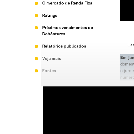
O mercado de Renda Fixa
Ratings
Próximos vencimentos de
Debêntures
Cas
Relatórios publicados
Em jan
Veja mais
domést
Fontes
o juro
número 