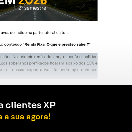
és do índice na parte lateral da tela.
lo conteúdo “
Renda Fixa: O que é preciso saber?
“
nsão. No primeiro mês do ano, o cenário político
tulos soberanos prefixados ficaram abaixo dos 13% e
com as nossas expectativas, fazendo login com seu
a clientes XP
a a sua agora!