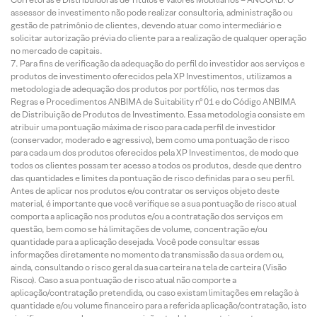
assessor de investimento não pode realizar consultoria, administração ou
gestão de patrimônio de clientes, devendo atuar como intermediário e
solicitar autorização prévia do cliente para a realização de qualquer operação
no mercado de capitais.
Para fins de verificação da adequação do perfil do investidor aos serviços e
produtos de investimento oferecidos pela XP Investimentos, utilizamos a
metodologia de adequação dos produtos por portfólio, nos termos das
Regras e Procedimentos ANBIMA de Suitability nº 01 e do Código ANBIMA
de Distribuição de Produtos de Investimento. Essa metodologia consiste em
atribuir uma pontuação máxima de risco para cada perfil de investidor
(conservador, moderado e agressivo), bem como uma pontuação de risco
para cada um dos produtos oferecidos pela XP Investimentos, de modo que
todos os clientes possam ter acesso a todos os produtos, desde que dentro
das quantidades e limites da pontuação de risco definidas para o seu perfil.
Antes de aplicar nos produtos e/ou contratar os serviços objeto deste
material, é importante que você verifique se a sua pontuação de risco atual
comporta a aplicação nos produtos e/ou a contratação dos serviços em
questão, bem como se há limitações de volume, concentração e/ou
quantidade para a aplicação desejada. Você pode consultar essas
informações diretamente no momento da transmissão da sua ordem ou,
ainda, consultando o risco geral da sua carteira na tela de carteira (Visão
Risco). Caso a sua pontuação de risco atual não comporte a
aplicação/contratação pretendida, ou caso existam limitações em relação à
quantidade e/ou volume financeiro para a referida aplicação/contratação, isto