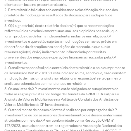
cliente com base no presente relatório.
Este relatório foi elaborado considerando a classificação de risco dos
produtos de modo a gerar resultados de alocação para cada perfil de
investidor.
O(s) signatário(s) deste relatório declara(m) que as recomendações
refletem única e exclusivamente suas análises e opiniões pessoais, que
foram produzidas de forma independente, inclusive em relação à XP
Investimentos e que estão sujeitas a modificações sem aviso prévio em
decorrência de alterações nas condições de mercado, e que sua(s)
remuneração(es) é(são) indiretamente influenciada por receitas
provenientes dos negócios e operações financeiras realizadas pela XP
Investimentos.
O analista responsável pelo conteúdo deste relatório e pelo cumprimento
da Resolução CVM nº 20/2021 está indicado acima, sendo que, caso constem
a indicação de mais um analista no relatório, o responsável será o primeiro
analista credenciado a ser mencionado no relatório.
Os analistas da XP Investimentos estão obrigados ao cumprimento de
todas as regras previstas no Código de Conduta da APIMEC Brasil para o
Analista de Valores Mobiliários e na Política de Conduta dos Analistas de
Valores Mobiliários da XP Investimentos.
O atendimento de nossos clientes é realizado por empregados da XP
Investimentos ou por assessores de investimento que desempenham suas
atividades por meio da XP, em conformidade com a Resolução CVM nº
178/2023, os quais encontram-se registrados na Associação Nacional das
Corretoras e Distribuidoras de Títulos e Valores Mobiliários – ANCORD. O