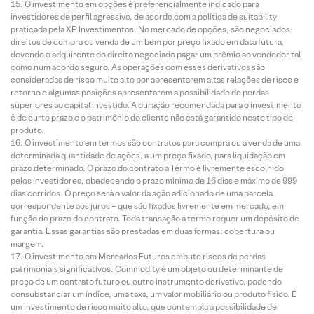
O investimento em opções é preferencialmente indicado para
investidores de perfil agressivo, de acordo com a política de suitability
praticada pela XP Investimentos. No mercado de opções, são negociados
direitos de compra ou venda de um bem por preço fixado em data futura,
devendo o adquirente do direito negociado pagar um prêmio ao vendedor tal
como num acordo seguro. As operações com esses derivativos são
consideradas de risco muito alto por apresentarem altas relações de risco e
retorno e algumas posições apresentarem a possibilidade de perdas
superiores ao capital investido. A duração recomendada para o investimento
é de curto prazo e o patrimônio do cliente não está garantido neste tipo de
produto.
O investimento em termos são contratos para compra ou a venda de uma
determinada quantidade de ações, a um preço fixado, para liquidação em
prazo determinado. O prazo do contrato a Termo é livremente escolhido
pelos investidores, obedecendo o prazo mínimo de 16 dias e máximo de 999
dias corridos. O preço será o valor da ação adicionado de uma parcela
correspondente aos juros – que são fixados livremente em mercado, em
função do prazo do contrato. Toda transação a termo requer um depósito de
garantia. Essas garantias são prestadas em duas formas: cobertura ou
margem.
O investimento em Mercados Futuros embute riscos de perdas
patrimoniais significativos. Commodity é um objeto ou determinante de
preço de um contrato futuro ou outro instrumento derivativo, podendo
consubstanciar um índice, uma taxa, um valor mobiliário ou produto físico. É
um investimento de risco muito alto, que contempla a possibilidade de