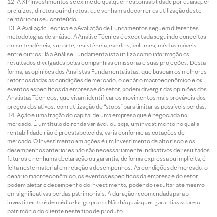
A XP Investimentos se exime de qualquer responsabilidade por quaisquer
prejuízos, diretos ou indiretos, que venham a decorrer da utilização deste
relatório ou seu conteúdo.
A Avaliação Técnica e a Avaliação de Fundamentos seguem diferentes
metodologias de análise. A Análise Técnica é executada seguindo conceitos
como tendência, suporte, resistência, candles, volumes, médias móveis
entre outros. Já a Análise Fundamentalista utiliza como informação os
resultados divulgados pelas companhias emissoras e suas projeções. Desta
forma, as opiniões dos Analistas Fundamentalistas, que buscam os melhores
retornos dadas as condições de mercado, o cenário macroeconômico e os
eventos específicos da empresa e do setor, podem divergir das opiniões dos
Analistas Técnicos, que visam identificar os movimentos mais prováveis dos
preços dos ativos, com utilização de “stops” para limitar as possíveis perdas.
Ação é uma fração do capital de uma empresa que é negociada no
mercado. É um título de renda variável, ou seja, um investimento no qual a
rentabilidade não é preestabelecida, varia conforme as cotações de
mercado. O investimento em ações é um investimento de alto risco e os
desempenhos anteriores não são necessariamente indicativos de resultados
futuros e nenhuma declaração ou garantia, de forma expressa ou implícita, é
feita neste material em relação a desempenhos. As condições de mercado, o
cenário macroeconômico, os eventos específicos da empresa e do setor
podem afetar o desempenho do investimento, podendo resultar até mesmo
em significativas perdas patrimoniais. A duração recomendada para o
investimento é de médio-longo prazo. Não há quaisquer garantias sobre o
patrimônio do cliente neste tipo de produto.