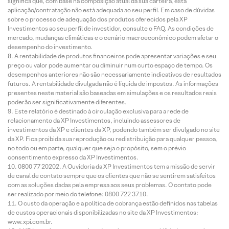
significa que, com base na composição atual da sua carteira, esta
aplicação/contratação não está adequada ao seu perfil. Em caso de dúvidas
sobre o processo de adequação dos produtos oferecidos pela XP
Investimentos ao seu perfil de investidor, consulte o FAQ. As condições de
mercado, mudanças climáticas e o cenário macroeconômico podem afetar o
desempenho do investimento.
A rentabilidade de produtos financeiros pode apresentar variações e seu
preço ou valor pode aumentar ou diminuir num curto espaço de tempo. Os
desempenhos anteriores não são necessariamente indicativos de resultados
futuros. A rentabilidade divulgada não é líquida de impostos. As informações
presentes neste material são baseadas em simulações e os resultados reais
poderão ser significativamente diferentes.
Este relatório é destinado à circulação exclusiva para a rede de
relacionamento da XP Investimentos, incluindo assessores de
investimentos da XP e clientes da XP, podendo também ser divulgado no site
da XP. Fica proibida sua reprodução ou redistribuição para qualquer pessoa,
no todo ou em parte, qualquer que seja o propósito, sem o prévio
consentimento expresso da XP Investimentos.
0800 77 20202. A Ouvidoria da XP Investimentos tem a missão de servir
de canal de contato sempre que os clientes que não se sentirem satisfeitos
com as soluções dadas pela empresa aos seus problemas. O contato pode
ser realizado por meio do telefone: 0800 722 3710.
O custo da operação e a política de cobrança estão definidos nas tabelas
de custos operacionais disponibilizadas no site da XP Investimentos:
www.xpi.com.br.