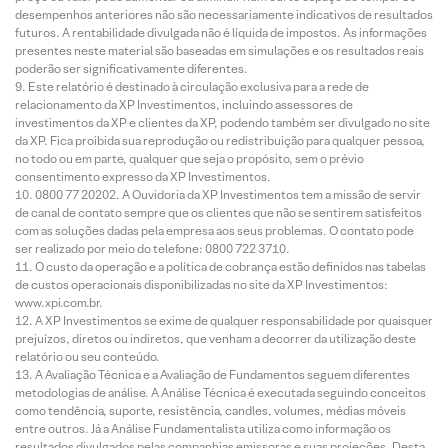
desempenhos anteriores não são necessariamente indicativos de resultados
futuros. A rentabilidade divulgada não é líquida de impostos. As informações
presentes neste material são baseadas em simulações e os resultados reais
poderão ser significativamente diferentes.
Este relatório é destinado à circulação exclusiva para a rede de
relacionamento da XP Investimentos, incluindo assessores de
investimentos da XP e clientes da XP, podendo também ser divulgado no site
da XP. Fica proibida sua reprodução ou redistribuição para qualquer pessoa,
no todo ou em parte, qualquer que seja o propósito, sem o prévio
consentimento expresso da XP Investimentos.
0800 77 20202. A Ouvidoria da XP Investimentos tem a missão de servir
de canal de contato sempre que os clientes que não se sentirem satisfeitos
com as soluções dadas pela empresa aos seus problemas. O contato pode
ser realizado por meio do telefone: 0800 722 3710.
O custo da operação e a política de cobrança estão definidos nas tabelas
de custos operacionais disponibilizadas no site da XP Investimentos:
www.xpi.com.br.
A XP Investimentos se exime de qualquer responsabilidade por quaisquer
prejuízos, diretos ou indiretos, que venham a decorrer da utilização deste
relatório ou seu conteúdo.
A Avaliação Técnica e a Avaliação de Fundamentos seguem diferentes
metodologias de análise. A Análise Técnica é executada seguindo conceitos
como tendência, suporte, resistência, candles, volumes, médias móveis
entre outros. Já a Análise Fundamentalista utiliza como informação os
resultados divulgados pelas companhias emissoras e suas projeções. Desta