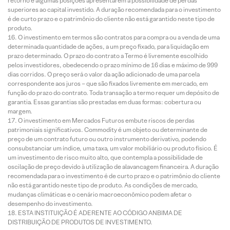
retorno e algumas posições apresentarem a possibilidade de perdas
superiores ao capital investido. A duração recomendada para o investimento
é de curto prazo e o patrimônio do cliente não está garantido neste tipo de
produto.
O investimento em termos são contratos para compra ou a venda de uma
determinada quantidade de ações, a um preço fixado, para liquidação em
prazo determinado. O prazo do contrato a Termo é livremente escolhido
pelos investidores, obedecendo o prazo mínimo de 16 dias e máximo de 999
dias corridos. O preço será o valor da ação adicionado de uma parcela
correspondente aos juros – que são fixados livremente em mercado, em
função do prazo do contrato. Toda transação a termo requer um depósito de
garantia. Essas garantias são prestadas em duas formas: cobertura ou
margem.
O investimento em Mercados Futuros embute riscos de perdas
patrimoniais significativos. Commodity é um objeto ou determinante de
preço de um contrato futuro ou outro instrumento derivativo, podendo
consubstanciar um índice, uma taxa, um valor mobiliário ou produto físico. É
um investimento de risco muito alto, que contempla a possibilidade de
oscilação de preço devido à utilização de alavancagem financeira. A duração
recomendada para o investimento é de curto prazo e o patrimônio do cliente
não está garantido neste tipo de produto. As condições de mercado,
mudanças climáticas e o cenário macroeconômico podem afetar o
desempenho do investimento.
ESTA INSTITUIÇÃO É ADERENTE AO CÓDIGO ANBIMA DE
DISTRIBUIÇÃO DE PRODUTOS DE INVESTIMENTO.