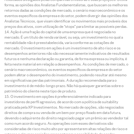
forma, as opiniões dos Analistas Fundamentalistas, que buscam os melhores
retornos dadas as condições de mercado, o cenário macroeconômico e os
eventos específicos da empresa e do setor, podem divergir das opiniões dos
Analistas Técnicos, que visam identificar os movimentos mais prováveis dos
preços dos ativos, com utilização de “stops” para limitar as possíveis perdas.
Ação é uma fração do capital de uma empresa que é negociada no
mercado. É um título de renda variável, ou seja, um investimento no qual a
rentabilidade não é preestabelecida, varia conforme as cotações de
mercado. O investimento em ações é um investimento de alto risco e os
desempenhos anteriores não são necessariamente indicativos de resultados
futuros e nenhuma declaração ou garantia, de forma expressa ou implícita, é
feita neste material em relação a desempenhos. As condições de mercado, o
cenário macroeconômico, os eventos específicos da empresa e do setor
podem afetar o desempenho do investimento, podendo resultar até mesmo
em significativas perdas patrimoniais. A duração recomendada para o
investimento é de médio-longo prazo. Não há quaisquer garantias sobre o
patrimônio do cliente neste tipo de produto.
O investimento em opções é preferencialmente indicado para
investidores de perfil agressivo, de acordo com a política de suitability
praticada pela XP Investimentos. No mercado de opções, são negociados
direitos de compra ou venda de um bem por preço fixado em data futura,
devendo o adquirente do direito negociado pagar um prêmio ao vendedor tal
como num acordo seguro. As operações com esses derivativos são
consideradas de risco muito alto por apresentarem altas relações de risco e