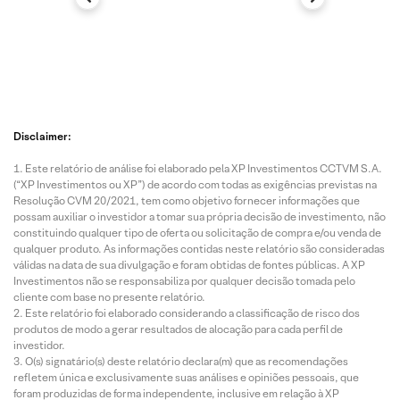
Disclaimer:
Este relatório de análise foi elaborado pela XP Investimentos CCTVM S.A.
(“XP Investimentos ou XP”) de acordo com todas as exigências previstas na
Resolução CVM 20/2021, tem como objetivo fornecer informações que
possam auxiliar o investidor a tomar sua própria decisão de investimento, não
constituindo qualquer tipo de oferta ou solicitação de compra e/ou venda de
qualquer produto. As informações contidas neste relatório são consideradas
válidas na data de sua divulgação e foram obtidas de fontes públicas. A XP
Investimentos não se responsabiliza por qualquer decisão tomada pelo
cliente com base no presente relatório.
Este relatório foi elaborado considerando a classificação de risco dos
produtos de modo a gerar resultados de alocação para cada perfil de
investidor.
O(s) signatário(s) deste relatório declara(m) que as recomendações
refletem única e exclusivamente suas análises e opiniões pessoais, que
foram produzidas de forma independente, inclusive em relação à XP