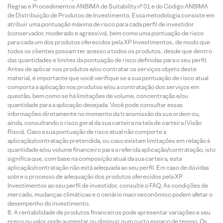
Regras e Procedimentos ANBIMA de Suitability nº 01 e do Código ANBIMA
de Distribuição de Produtos de Investimento. Essa metodologia consiste em
atribuir uma pontuação máxima de risco para cada perfil de investidor
(conservador, moderado e agressivo), bem como uma pontuação de risco
para cada um dos produtos oferecidos pela XP Investimentos, de modo que
todos os clientes possam ter acesso a todos os produtos, desde que dentro
das quantidades e limites da pontuação de risco definidas para o seu perfil.
Antes de aplicar nos produtos e/ou contratar os serviços objeto deste
material, é importante que você verifique se a sua pontuação de risco atual
comporta a aplicação nos produtos e/ou a contratação dos serviços em
questão, bem como se há limitações de volume, concentração e/ou
quantidade para a aplicação desejada. Você pode consultar essas
informações diretamente no momento da transmissão da sua ordem ou,
ainda, consultando o risco geral da sua carteira na tela de carteira (Visão
Risco). Caso a sua pontuação de risco atual não comporte a
aplicação/contratação pretendida, ou caso existam limitações em relação à
quantidade e/ou volume financeiro para a referida aplicação/contratação, isto
significa que, com base na composição atual da sua carteira, esta
aplicação/contratação não está adequada ao seu perfil. Em caso de dúvidas
sobre o processo de adequação dos produtos oferecidos pela XP
Investimentos ao seu perfil de investidor, consulte o FAQ. As condições de
mercado, mudanças climáticas e o cenário macroeconômico podem afetar o
desempenho do investimento.
A rentabilidade de produtos financeiros pode apresentar variações e seu
preço ou valor pode aumentar ou diminuir num curto espaço de tempo. Os