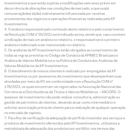
Investimentos e que estão sujeitas a modificações sem aviso prévio em
decorrência de alterações nas condições de mercado, e que sua(s)
remuneração(es) é(são) indiretamente influenciada por receitas
provenientes dos negócios e operações financeiras realizadas pela XP
Investimentos.
O analista responsável pelo conteúdo deste relatório e pelo cumprimento
da Resolução CVM nº 20/2021 está indicado acima, sendo que, caso constem
a indicação de mais um analista no relatório, o responsável será o primeiro
analista credenciado a ser mencionado no relatório.
Os analistas da XP Investimentos estão obrigados ao cumprimento de
todas as regras previstas no Código de Conduta da APIMEC Brasil para o
Analista de Valores Mobiliários e na Política de Conduta dos Analistas de
Valores Mobiliários da XP Investimentos.
O atendimento de nossos clientes é realizado por empregados da XP
Investimentos ou por assessores de investimento que desempenham suas
atividades por meio da XP, em conformidade com a Resolução CVM nº
178/2023, os quais encontram-se registrados na Associação Nacional das
Corretoras e Distribuidoras de Títulos e Valores Mobiliários – ANCORD. O
assessor de investimento não pode realizar consultoria, administração ou
gestão de patrimônio de clientes, devendo atuar como intermediário e
solicitar autorização prévia do cliente para a realização de qualquer operação
no mercado de capitais.
Para fins de verificação da adequação do perfil do investidor aos serviços e
produtos de investimento oferecidos pela XP Investimentos, utilizamos a
metodologia de adequação dos produtos por portfólio, nos termos das