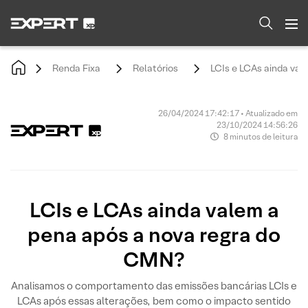
Renda Fixa
Relatórios
LCIs e LCAs ainda va
26/04/2024 17:42:17 • Atualizado em
23/10/2024 14:56:26
8 minutos de leitura
LCIs e LCAs ainda valem a
pena após a nova regra do
CMN?
Analisamos o comportamento das emissões bancárias LCIs e
LCAs após essas alterações, bem como o impacto sentido