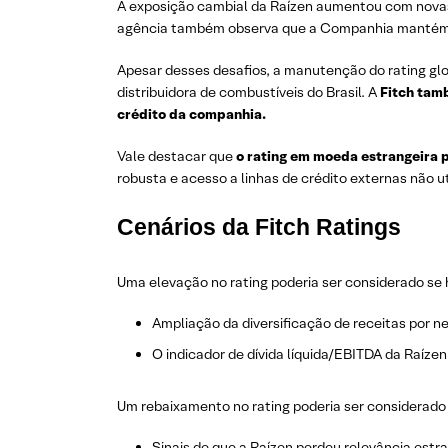
A exposição cambial da Raízen aumentou com novas 
agência também observa que a Companhia manté
Apesar desses desafios, a manutenção do rating glob
distribuidora de combustíveis do Brasil. A
Fitch tamb
crédito da companhia.
Vale destacar que
o rating em moeda estrangeira p
robusta e acesso a linhas de crédito externas não u
Cenários da Fitch Ratings
Uma elevação no rating poderia ser considerado se 
Ampliação da diversificação de receitas por n
O indicador de dívida líquida/EBITDA da Raízen
Um rebaixamento no rating poderia ser considerado 
Sinais de que a Raízen perdeu relevância estr