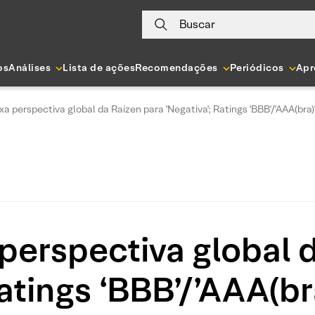
Buscar
os
Análises
Lista de ações
Recomendações
Periódicos
Apr
xa perspectiva global da Raízen para 'Negativa'; Ratings 'BBB'/'AAA(bra)
 perspectiva global 
Ratings ‘BBB’/’AAA(br