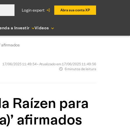
login expert
Abra sua conta XP
enda a Investir
Vídeos
' afirmados
17/06/2025 11:49:54 • Atualizado em 17/06/2025 11:49:56
6 minutos de leitura
da Raízen para
a)’ afirmados