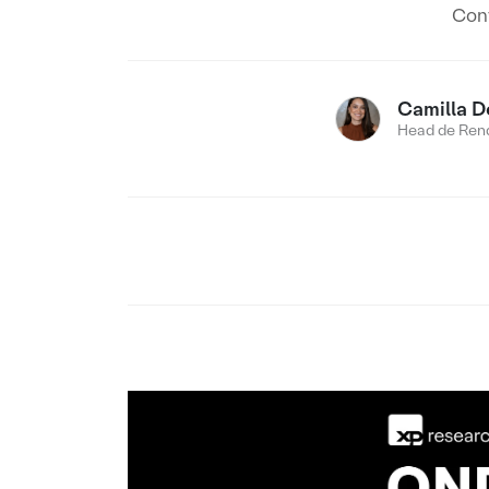
Conf
Camilla D
Head de Rend