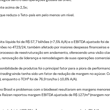
te acima de 2,5x;
 que reduza o Teto-país em pelo menos um nível.
a líquida foi de R$ 57,7 bilhões (+7,5% A/A) e o EBITDA ajustado foi de R
ilhões no 4T23/24, também afetado por maiores despesas financeiras e 
 processo de reestruturação em andamento, oferecendo uma visão clara 
io, renovação da liderança e remodelagem de suas operações comerciai
ponibilidade de produtos foi o principal fator para a piora da perfor
trading
ainda tenha sido um fator de redução de margem no açúcar. C
), enquanto o TCH² foi de 76,9 ton/ha (-10,6% A/A).
 no Brasil e problemas com o biodiesel resultaram em margens menore
 a Raízen reportou margem EBITDA ajustada de R$ 127/m³ (margem no