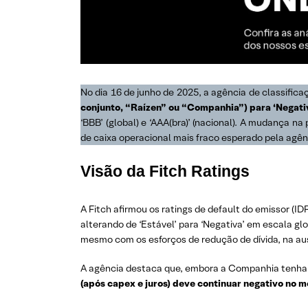
No dia 16 de junho de 2025, a agência de classifica
conjunto, “Raízen” ou “Companhia”) para ‘Negativa
‘BBB’ (global) e ‘AAA(bra)’ (nacional). A mudança 
de caixa operacional mais fraco esperado pela agên
Visão da Fitch Ratings
A Fitch afirmou os ratings de default do emissor (ID
alterando de ‘Estável’ para ‘Negativa’ em escala gl
mesmo com os esforços de redução de dívida, na aus
A agência destaca que, embora a Companhia tenha a
(após capex e juros) deve continuar negativo no 