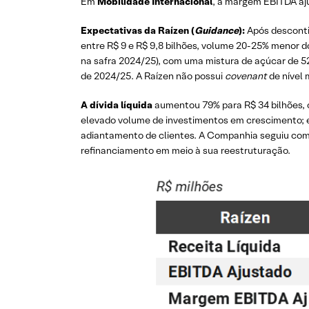
Em
Mobilidade Internacional
, a margem EBITDA aj
Expectativas da Raízen (
Guidance
):
Após descontin
entre R$ 9 e R$ 9,8 bilhões, volume 20-25% menor d
na safra 2024/25), com uma mistura de açúcar de 52
de 2024/25. A Raízen não possui
covenant
de nível 
A dívida líquida
aumentou 79% para R$ 34 bilhões, co
elevado volume de investimentos em crescimento; e i
adiantamento de clientes. A Companhia seguiu com s
refinanciamento em meio à sua reestruturação.