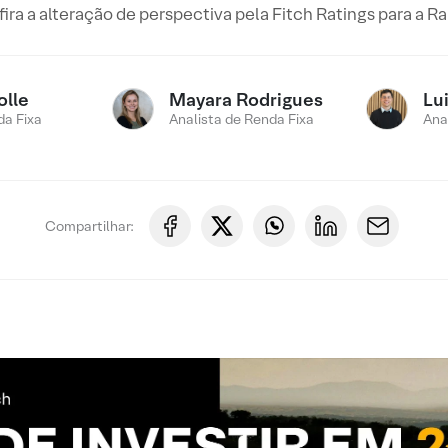
ira a alteração de perspectiva pela Fitch Ratings para a Ra
olle
Mayara Rodrigues
Lui
a Fixa
Analista de Renda Fixa
Ana
Compartilhar: