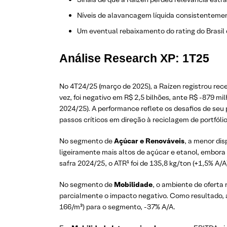
Níveis de alavancagem líquida consistentemen
Um eventual rebaixamento do rating do Brasil
Análise Research XP: 1T25
No 4T24/25 (março de 2025), a Raízen registrou receit
vez, foi negativo em R$ 2,5 bilhões, ante R$ -879 m
2024/25). A performance reflete os desafios de seu
passos críticos em direção à reciclagem de portfól
No segmento de
Açúcar e Renováveis
, a menor dis
ligeiramente mais altos de açúcar e etanol, embora
safra 2024/25, o ATR¹ foi de 135,8 kg/ton (+1,5% A/A
No segmento de
Mobilidade
, o ambiente de oferta
parcialmente o impacto negativo. Como resultado,
166/m³) para o segmento, -37% A/A.