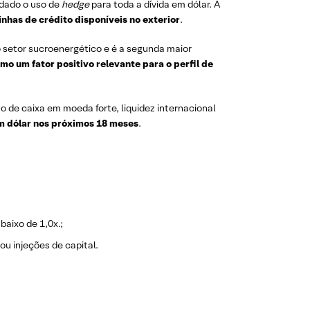
 dado o uso de
hedge
para toda a dívida em dólar. A
linhas de crédito disponíveis no exterior
.
o setor sucroenergético e é a segunda maior
o um fator positivo relevante para o perfil de
o de caixa em moeda forte, liquidez internacional
em dólar nos próximos 18 meses
.
aixo de 1,0x.;
ou injeções de capital.