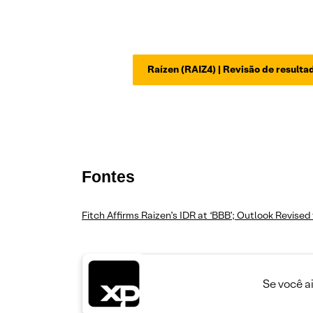
Raízen (RAIZ4) | Revisão de result
Fontes
Fitch Affirms Raizen’s IDR at ‘BBB’; Outlook Revised
Se você a