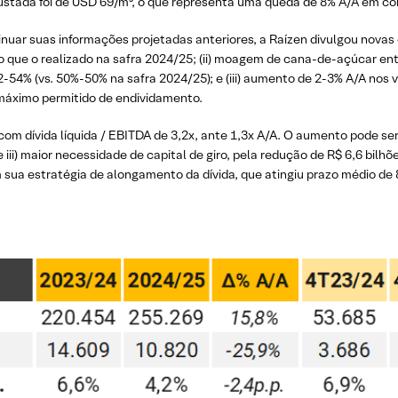
ustada foi de USD 69/m³, o que representa uma queda de 8% A/A em c
uar suas informações projetadas anteriores, a Raízen divulgou novas e
o que o realizado na safra 2024/25; (ii) moagem de cana-de-açúcar en
-54% (vs. 50%-50% na safra 2024/25); e (iii) aumento de 2-3% A/A nos
máximo permitido de endividamento.
m dívida líquida / EBITDA de 3,2x, ante 1,3x A/A. O aumento pode ser at
ii) maior necessidade de capital de giro, pela redução de R$ 6,6 bilhõ
ua estratégia de alongamento da dívida, que atingiu prazo médio de 8,