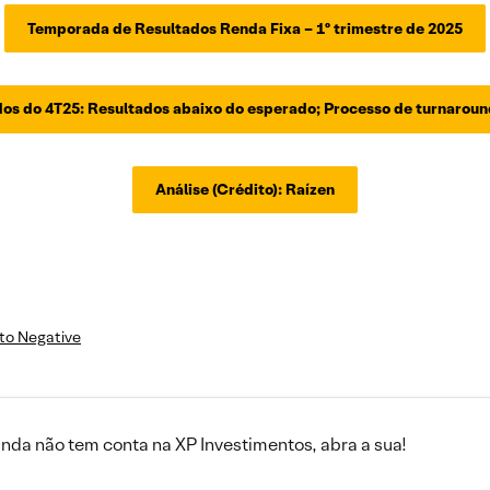
Temporada de Resultados Renda Fixa – 1º trimestre de 2025
ados do 4T25: Resultados abaixo do esperado; Processo de turnaro
Análise (Crédito): Raízen
 to Negative
inda não tem conta na XP Investimentos, abra a sua!