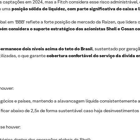
captações em 2024, mas a Fitch considera esse risco administrável,
m uma
posição sólida de liquidez, com parte significativa do caixa e 
al em ‘BBB’ reflete a forte posição de mercado da Raízen, que lidera 
ém considera o suporte estratégico dos acionistas Shell e Cosan com
ermanece dois níveis acima do teto do Brasil
, sustentado por geraçã
tilizadas, o que garante
cobertura confortável do serviço da dívida 
houver:
egócios e países, mantendo a alavancagem líquida consistentemente ab
 ficar abaixo de 2,5x de forma sustentável caso haja desinvestimentos 
se houver:
atégica dentro das operações globais da Shell;