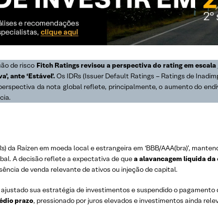
ção de risco
Fitch Ratings revisou a perspectiva do rating em escala 
’, ante ‘Estável’.
Os IDRs (Issuer Default Ratings – Ratings de Inadim
na perspectiva da nota global reflete, principalmente, o aumento do
cia.
Rs) da Raízen
em moeda local e estrangeira em ‘BBB/AAA(bra)’, mantendo
obal. A decisão reflete a expectativa de que
a alavancagem líquida da
ência de venda relevante de ativos ou injeção de capital.
justado sua estratégia de investimentos e suspendido o pagamento d
médio prazo
, pressionado por juros elevados e investimentos ainda rele