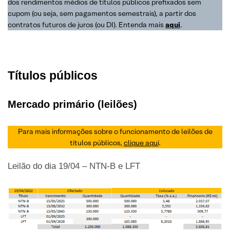
dos rendimentos médios de títulos públicos prefixados sem
cupom (ou seja, sem pagamentos semestrais), a partir dos
contratos futuros de juros (ou DI). Entenda mais
aqui
.
Títulos públicos
Mercado primário (leilões)
Para mais informações sobre o funcionamento de leilões de
títulos públicos,
clique aqui
.
Leilão do dia 19/04 – NTN-B e LFT