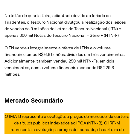
No leilão de quarta-feira, adiantado devido ao feriado de
Tiradentes, o Tesouro Nacional divulgou a realização dos leilões
de vendas de 9 milhões de Letras do Tesouro Nacional (LTN) e
apenas 300 mil Notas do Tesouro Nacional – Série F (NTN-F).
O TN vendeu integralmente a oferta de LTNs e o volume
financeiro somou R$ 6,8 bilhões, divididos em três vencimentos.
Adicionalmente, também vendeu 250 mil NTN-Fs, em dois
vencimentos, com o volume financeiro somando R$ 229,3
milhões.
Mercado Secundário
O IMA-B representa a evolução, a preços de mercado, da carteira
de títulos públicos indexados ao IPCA (NTN-B). O IRF-M
representa a evolução, a preços de mercado, da carteira de