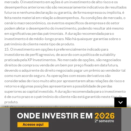
mercado. O investimento em ações é um investimento de alto risco e os
desempenhos anteriores não são necessariamente indicativos de resultados
futuros e nenhuma declaração ou garantia, de forma expressa ou implícita, é
feita neste material em relação a desempenhos. As condições de mercado, o
cenário macroeconômico, os eventos específicos da empresa e do setor
podem afetar o desempenho do investimento, podendo resultar até mesmo
em significativas perdas patrimoniais. A duração recomendada para o
investimento é de médio-longo prazo. Não há quaisquer garantias sobre o
patrimônio do cliente neste tipo de produto.
O investimento em opções é preferencialmente indicado para
investidores de perfil agressivo, de acordo com a política de suitability
praticada pela XP Investimentos. No mercado de opções, são negociados
direitos de compra ou venda de um bem por preço fixado em data futura,
devendo o adquirente do direito negociado pagar um prêmio ao vendedor tal
como num acordo seguro. As operações com esses derivativos são
consideradas de risco muito alto por apresentarem altas relações de risco e
retorno e algumas posições apresentarem a possibilidade de perdas
superiores ao capital investido. A duração recomendada para o investimento
é de curto prazo e o patrimônio do cliente não está garantido neste tipo de
produto.
O investimento em termos são contratos para compra ou a venda de uma
determinada quantidade de ações, a um preço fixado, para liquidação em
prazo determinado. O prazo do contrato a Termo é livremente escolhido
pelos investidores, obedecendo o prazo mínimo de 16 dias e máximo de 999
dias corridos. O preço será o valor da ação adicionado de uma parcela