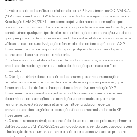
Este relatório de análise foi elaborado pela XP Investimentos CCTVM S.A.
(“XP Investimentos ou XP”) de acordo com todas as exigências previstas na
Resolução CVM 20/2021, tem como objetivo fornecer informações que
possam auxiliar o investidor a tomar sua própria decisão de investimento, não
constituindo qualquer tipo de oferta ou solicitação de compra e/ou venda de
qualquer produto. As informações contidas neste relatório são consideradas
válidas na data de sua divulgação e foram obtidas de fontes públicas. A XP
Investimentos não se responsabiliza por qualquer decisão tomada pelo
cliente com base no presente relatório.
Este relatório foi elaborado considerando a classificação de risco dos
produtos de modo a gerar resultados de alocação para cada perfil de
investidor.
O(s) signatário(s) deste relatório declara(m) que as recomendações
refletem única e exclusivamente suas análises e opiniões pessoais, que
foram produzidas de forma independente, inclusive em relação à XP
Investimentos e que estão sujeitas a modificações sem aviso prévio em
decorrência de alterações nas condições de mercado, e que sua(s)
remuneração(es) é(são) indiretamente influenciada por receitas
provenientes dos negócios e operações financeiras realizadas pela XP
Investimentos.
O analista responsável pelo conteúdo deste relatório e pelo cumprimento
da Resolução CVM nº 20/2021 está indicado acima, sendo que, caso constem
a indicação de mais um analista no relatório, o responsável será o primeiro