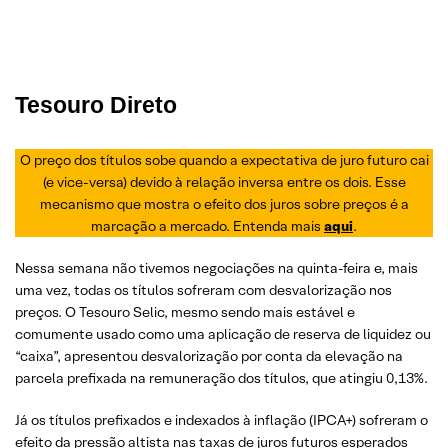
Tesouro Direto
O preço dos títulos sobe quando a expectativa de juro futuro cai
(e vice-versa) devido à relação inversa entre os dois. Esse
mecanismo que mostra o efeito dos juros sobre preços é a
marcação a mercado. Entenda mais
aqui
.
Nessa semana não tivemos negociações na quinta-feira e, mais
uma vez, todas os títulos sofreram com desvalorização nos
preços. O Tesouro Selic, mesmo sendo mais estável e
comumente usado como uma aplicação de reserva de liquidez ou
“caixa”, apresentou desvalorização por conta da elevação na
parcela prefixada na remuneração dos títulos, que atingiu 0,13%.
Já os títulos prefixados e indexados à inflação (IPCA+) sofreram o
efeito da pressão altista nas taxas de juros futuros esperados