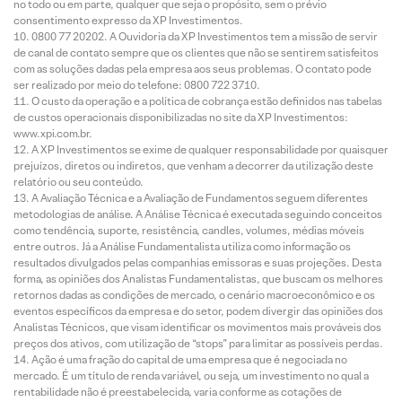
no todo ou em parte, qualquer que seja o propósito, sem o prévio
consentimento expresso da XP Investimentos.
0800 77 20202. A Ouvidoria da XP Investimentos tem a missão de servir
de canal de contato sempre que os clientes que não se sentirem satisfeitos
com as soluções dadas pela empresa aos seus problemas. O contato pode
ser realizado por meio do telefone: 0800 722 3710.
O custo da operação e a política de cobrança estão definidos nas tabelas
de custos operacionais disponibilizadas no site da XP Investimentos:
www.xpi.com.br.
A XP Investimentos se exime de qualquer responsabilidade por quaisquer
prejuízos, diretos ou indiretos, que venham a decorrer da utilização deste
relatório ou seu conteúdo.
A Avaliação Técnica e a Avaliação de Fundamentos seguem diferentes
metodologias de análise. A Análise Técnica é executada seguindo conceitos
como tendência, suporte, resistência, candles, volumes, médias móveis
entre outros. Já a Análise Fundamentalista utiliza como informação os
resultados divulgados pelas companhias emissoras e suas projeções. Desta
forma, as opiniões dos Analistas Fundamentalistas, que buscam os melhores
retornos dadas as condições de mercado, o cenário macroeconômico e os
eventos específicos da empresa e do setor, podem divergir das opiniões dos
Analistas Técnicos, que visam identificar os movimentos mais prováveis dos
preços dos ativos, com utilização de “stops” para limitar as possíveis perdas.
Ação é uma fração do capital de uma empresa que é negociada no
mercado. É um título de renda variável, ou seja, um investimento no qual a
rentabilidade não é preestabelecida, varia conforme as cotações de