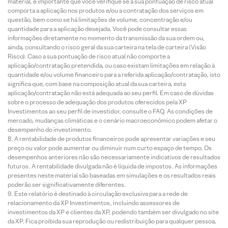
material, é importante que você verifique se a sua pontuação de risco atual
comporta a aplicação nos produtos e/ou a contratação dos serviços em
questão, bem como se há limitações de volume, concentração e/ou
quantidade para a aplicação desejada. Você pode consultar essas
informações diretamente no momento da transmissão da sua ordem ou,
ainda, consultando o risco geral da sua carteira na tela de carteira (Visão
Risco). Caso a sua pontuação de risco atual não comporte a
aplicação/contratação pretendida, ou caso existam limitações em relação à
quantidade e/ou volume financeiro para a referida aplicação/contratação, isto
significa que, com base na composição atual da sua carteira, esta
aplicação/contratação não está adequada ao seu perfil. Em caso de dúvidas
sobre o processo de adequação dos produtos oferecidos pela XP
Investimentos ao seu perfil de investidor, consulte o FAQ. As condições de
mercado, mudanças climáticas e o cenário macroeconômico podem afetar o
desempenho do investimento.
A rentabilidade de produtos financeiros pode apresentar variações e seu
preço ou valor pode aumentar ou diminuir num curto espaço de tempo. Os
desempenhos anteriores não são necessariamente indicativos de resultados
futuros. A rentabilidade divulgada não é líquida de impostos. As informações
presentes neste material são baseadas em simulações e os resultados reais
poderão ser significativamente diferentes.
Este relatório é destinado à circulação exclusiva para a rede de
relacionamento da XP Investimentos, incluindo assessores de
investimentos da XP e clientes da XP, podendo também ser divulgado no site
da XP. Fica proibida sua reprodução ou redistribuição para qualquer pessoa,