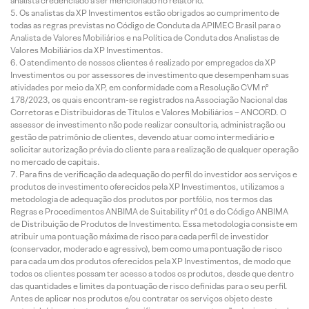
analista credenciado a ser mencionado no relatório.
Os analistas da XP Investimentos estão obrigados ao cumprimento de
todas as regras previstas no Código de Conduta da APIMEC Brasil para o
Analista de Valores Mobiliários e na Política de Conduta dos Analistas de
Valores Mobiliários da XP Investimentos.
O atendimento de nossos clientes é realizado por empregados da XP
Investimentos ou por assessores de investimento que desempenham suas
atividades por meio da XP, em conformidade com a Resolução CVM nº
178/2023, os quais encontram-se registrados na Associação Nacional das
Corretoras e Distribuidoras de Títulos e Valores Mobiliários – ANCORD. O
assessor de investimento não pode realizar consultoria, administração ou
gestão de patrimônio de clientes, devendo atuar como intermediário e
solicitar autorização prévia do cliente para a realização de qualquer operação
no mercado de capitais.
Para fins de verificação da adequação do perfil do investidor aos serviços e
produtos de investimento oferecidos pela XP Investimentos, utilizamos a
metodologia de adequação dos produtos por portfólio, nos termos das
Regras e Procedimentos ANBIMA de Suitability nº 01 e do Código ANBIMA
de Distribuição de Produtos de Investimento. Essa metodologia consiste em
atribuir uma pontuação máxima de risco para cada perfil de investidor
(conservador, moderado e agressivo), bem como uma pontuação de risco
para cada um dos produtos oferecidos pela XP Investimentos, de modo que
todos os clientes possam ter acesso a todos os produtos, desde que dentro
das quantidades e limites da pontuação de risco definidas para o seu perfil.
Antes de aplicar nos produtos e/ou contratar os serviços objeto deste