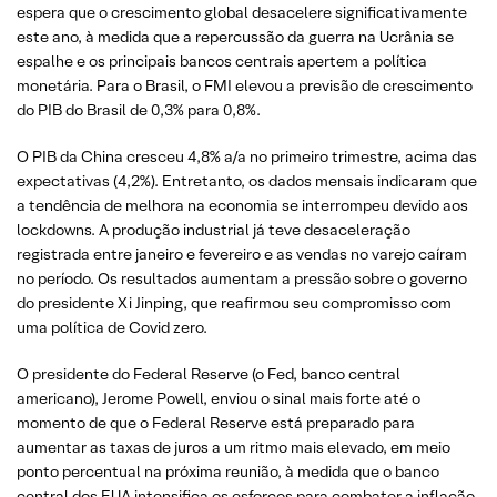
espera que o crescimento global desacelere significativamente
este ano, à medida que a repercussão da guerra na Ucrânia se
espalhe e os principais bancos centrais apertem a política
monetária. Para o Brasil, o FMI elevou a previsão de crescimento
do PIB do Brasil de 0,3% para 0,8%.
O PIB da China cresceu 4,8% a/a no primeiro trimestre, acima das
expectativas (4,2%). Entretanto, os dados mensais indicaram que
a tendência de melhora na economia se interrompeu devido aos
lockdowns. A produção industrial já teve desaceleração
registrada entre janeiro e fevereiro e as vendas no varejo caíram
no período. Os resultados aumentam a pressão sobre o governo
do presidente Xi Jinping, que reafirmou seu compromisso com
uma política de Covid zero.
O presidente do Federal Reserve (o Fed, banco central
americano), Jerome Powell, enviou o sinal mais forte até o
momento de que o Federal Reserve está preparado para
aumentar as taxas de juros a um ritmo mais elevado, em meio
ponto percentual na próxima reunião, à medida que o banco
central dos EUA intensifica os esforços para combater a inflação