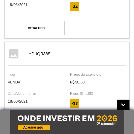
18/06/2021
-34
DETALHES
YDUQR385
Tipo
Preço do Exercício
VENDA
R$ 38,53
Data Vencimento
Risco (0 - 100)
18/06/2021
-33
DETALHES