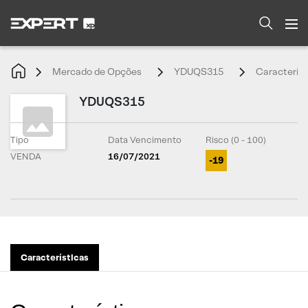
Mercado de Opções
YDUQS315
Característ
YDUQS315
Tipo
Data Vencimento
Risco (0 - 100)
VENDA
16/07/2021
-19
Características