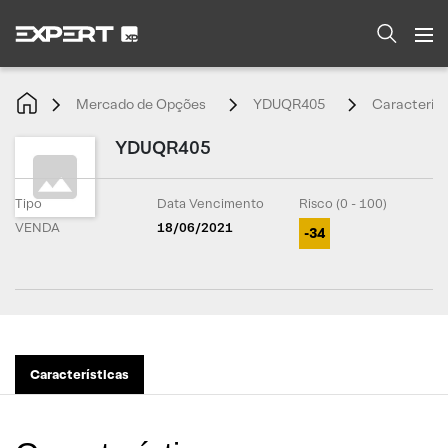
Mercado de Opções
YDUQR405
Característ
YDUQR405
Tipo
Data Vencimento
Risco (0 - 100)
VENDA
18/06/2021
-34
Características