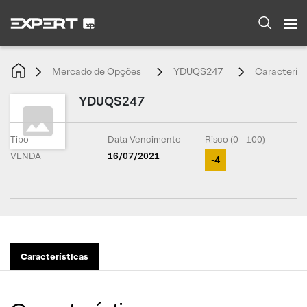
Mercado de Opções
YDUQS247
Característ
YDUQS247
Tipo
Data Vencimento
Risco (0 - 100)
VENDA
16/07/2021
-4
Características