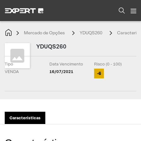
Mercado de Opções
YDUQS260
Característ
YDUQS260
Tipo
Data Vencimento
Risco (0 - 100)
VENDA
16/07/2021
-6
Características