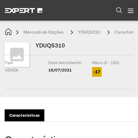
Mercado de Opções
YDUQS310
Característ
YDUQS310
Tipo
Data Vencimento
Risco (0 - 100)
VENDA
16/07/2021
-17
Características