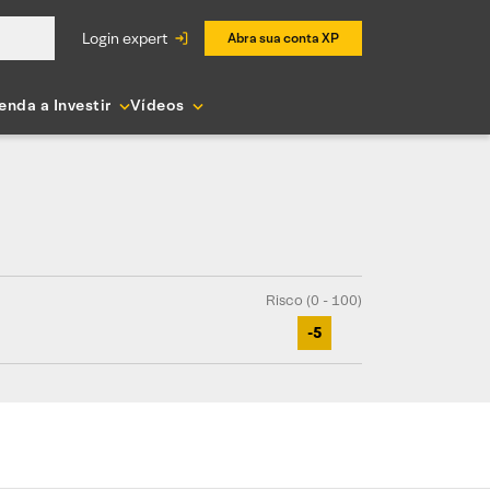
login expert
Abra sua conta XP
enda a Investir
Vídeos
Risco (0 - 100)
-5