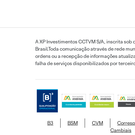
A XP Investimentos CCTVM S/A, inscrita sob o
Brasil.Toda comunicação através de rede mund
ordens ou a recepção de informações atualiza
falha de serviços disponibilizados por tercei
B3
BSM
CVM
Corres
Cambiais