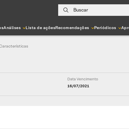
Buscar
os
Análises
Lista de ações
Recomendações
Periódicos
Apr
Características
Data Vencimento
16/07/2021