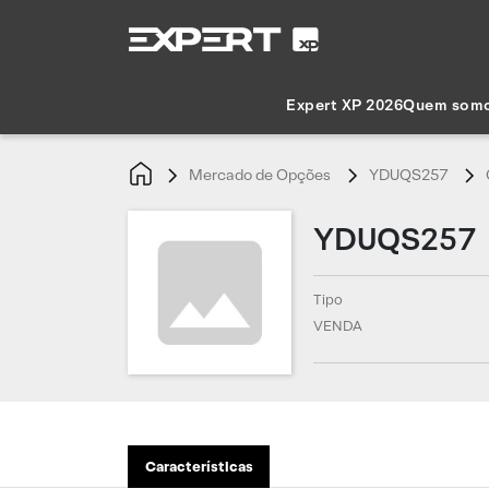
Expert XP 2026
Quem som
Mercado de Opções
YDUQS257
YDUQS257
Tipo
VENDA
Características