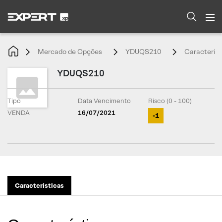
Mercado de Opções
YDUQS210
Característ
YDUQS210
Tipo
Data Vencimento
Risco (0 - 100)
VENDA
16/07/2021
-1
Características