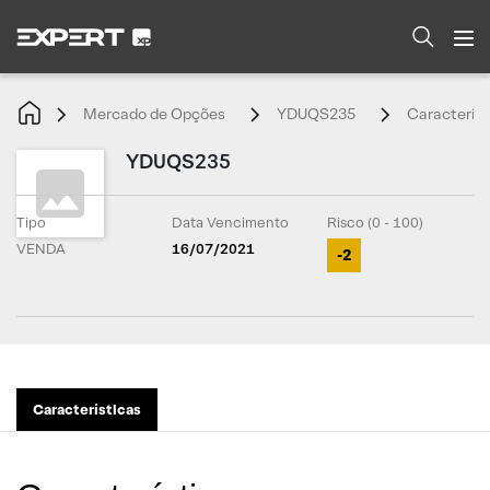
Mercado de Opções
YDUQS235
Característ
YDUQS235
Tipo
Data Vencimento
Risco (0 - 100)
VENDA
16/07/2021
-2
Características