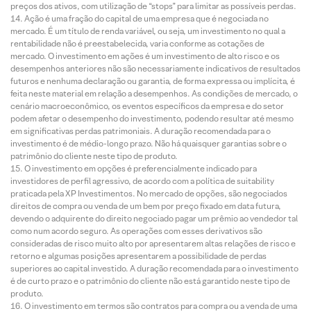
preços dos ativos, com utilização de “stops” para limitar as possíveis perdas.
Ação é uma fração do capital de uma empresa que é negociada no
mercado. É um título de renda variável, ou seja, um investimento no qual a
rentabilidade não é preestabelecida, varia conforme as cotações de
mercado. O investimento em ações é um investimento de alto risco e os
desempenhos anteriores não são necessariamente indicativos de resultados
futuros e nenhuma declaração ou garantia, de forma expressa ou implícita, é
feita neste material em relação a desempenhos. As condições de mercado, o
cenário macroeconômico, os eventos específicos da empresa e do setor
podem afetar o desempenho do investimento, podendo resultar até mesmo
em significativas perdas patrimoniais. A duração recomendada para o
investimento é de médio-longo prazo. Não há quaisquer garantias sobre o
patrimônio do cliente neste tipo de produto.
O investimento em opções é preferencialmente indicado para
investidores de perfil agressivo, de acordo com a política de suitability
praticada pela XP Investimentos. No mercado de opções, são negociados
direitos de compra ou venda de um bem por preço fixado em data futura,
devendo o adquirente do direito negociado pagar um prêmio ao vendedor tal
como num acordo seguro. As operações com esses derivativos são
consideradas de risco muito alto por apresentarem altas relações de risco e
retorno e algumas posições apresentarem a possibilidade de perdas
superiores ao capital investido. A duração recomendada para o investimento
é de curto prazo e o patrimônio do cliente não está garantido neste tipo de
produto.
O investimento em termos são contratos para compra ou a venda de uma