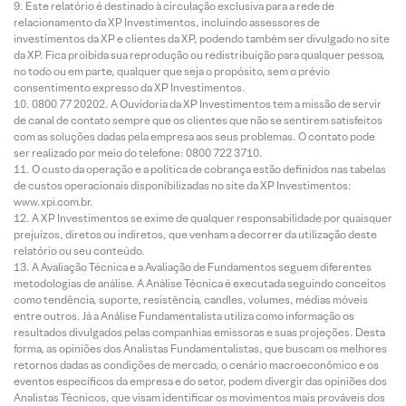
Este relatório é destinado à circulação exclusiva para a rede de
relacionamento da XP Investimentos, incluindo assessores de
investimentos da XP e clientes da XP, podendo também ser divulgado no site
da XP. Fica proibida sua reprodução ou redistribuição para qualquer pessoa,
no todo ou em parte, qualquer que seja o propósito, sem o prévio
consentimento expresso da XP Investimentos.
0800 77 20202. A Ouvidoria da XP Investimentos tem a missão de servir
de canal de contato sempre que os clientes que não se sentirem satisfeitos
com as soluções dadas pela empresa aos seus problemas. O contato pode
ser realizado por meio do telefone: 0800 722 3710.
O custo da operação e a política de cobrança estão definidos nas tabelas
de custos operacionais disponibilizadas no site da XP Investimentos:
www.xpi.com.br.
A XP Investimentos se exime de qualquer responsabilidade por quaisquer
prejuízos, diretos ou indiretos, que venham a decorrer da utilização deste
relatório ou seu conteúdo.
A Avaliação Técnica e a Avaliação de Fundamentos seguem diferentes
metodologias de análise. A Análise Técnica é executada seguindo conceitos
como tendência, suporte, resistência, candles, volumes, médias móveis
entre outros. Já a Análise Fundamentalista utiliza como informação os
resultados divulgados pelas companhias emissoras e suas projeções. Desta
forma, as opiniões dos Analistas Fundamentalistas, que buscam os melhores
retornos dadas as condições de mercado, o cenário macroeconômico e os
eventos específicos da empresa e do setor, podem divergir das opiniões dos
Analistas Técnicos, que visam identificar os movimentos mais prováveis dos