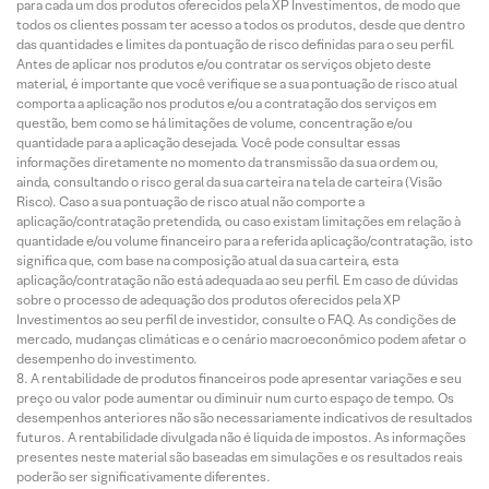
para cada um dos produtos oferecidos pela XP Investimentos, de modo que
todos os clientes possam ter acesso a todos os produtos, desde que dentro
das quantidades e limites da pontuação de risco definidas para o seu perfil.
Antes de aplicar nos produtos e/ou contratar os serviços objeto deste
material, é importante que você verifique se a sua pontuação de risco atual
comporta a aplicação nos produtos e/ou a contratação dos serviços em
questão, bem como se há limitações de volume, concentração e/ou
quantidade para a aplicação desejada. Você pode consultar essas
informações diretamente no momento da transmissão da sua ordem ou,
ainda, consultando o risco geral da sua carteira na tela de carteira (Visão
Risco). Caso a sua pontuação de risco atual não comporte a
aplicação/contratação pretendida, ou caso existam limitações em relação à
quantidade e/ou volume financeiro para a referida aplicação/contratação, isto
significa que, com base na composição atual da sua carteira, esta
aplicação/contratação não está adequada ao seu perfil. Em caso de dúvidas
sobre o processo de adequação dos produtos oferecidos pela XP
Investimentos ao seu perfil de investidor, consulte o FAQ. As condições de
mercado, mudanças climáticas e o cenário macroeconômico podem afetar o
desempenho do investimento.
A rentabilidade de produtos financeiros pode apresentar variações e seu
preço ou valor pode aumentar ou diminuir num curto espaço de tempo. Os
desempenhos anteriores não são necessariamente indicativos de resultados
futuros. A rentabilidade divulgada não é líquida de impostos. As informações
presentes neste material são baseadas em simulações e os resultados reais
poderão ser significativamente diferentes.