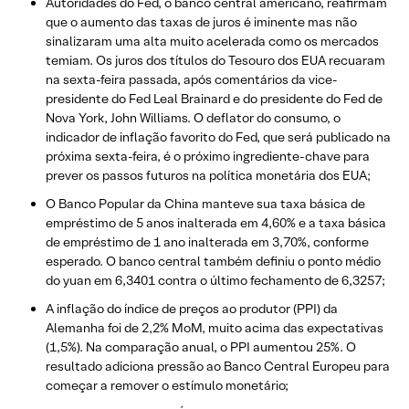
Autoridades do Fed, o banco central americano, reafirmam
que o aumento das taxas de juros é iminente mas não
sinalizaram uma alta muito acelerada como os mercados
temiam. Os juros dos títulos do Tesouro dos EUA recuaram
na sexta-feira passada, após comentários da vice-
presidente do Fed Leal Brainard e do presidente do Fed de
Nova York, John Williams. O deflator do consumo, o
indicador de inflação favorito do Fed, que será publicado na
próxima sexta-feira, é o próximo ingrediente-chave para
prever os passos futuros na política monetária dos EUA;
O Banco Popular da China manteve sua taxa básica de
empréstimo de 5 anos inalterada em 4,60% e a taxa básica
de empréstimo de 1 ano inalterada em 3,70%, conforme
esperado. O banco central também definiu o ponto médio
do yuan em 6,3401 contra o último fechamento de 6,3257;
A inflação do índice de preços ao produtor (PPI) da
Alemanha foi de 2,2% MoM, muito acima das expectativas
(1,5%). Na comparação anual, o PPI aumentou 25%. O
resultado adiciona pressão ao Banco Central Europeu para
começar a remover o estímulo monetário;