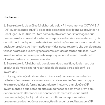
Disclaimer:
Este relatório de análise foi elaborado pela XP Investimentos CCTVM S.A.
(“XP Investimentos ou XP”) de acordo com todas as exigências previstas na
Resolução CVM 20/2021, tem como objetivo fornecer informações que
possam auxiliar o investidor a tomar sua própria decisão de investimento, não
constituindo qualquer tipo de oferta ou solicitação de compra e/ou venda de
qualquer produto. As informações contidas neste relatório são consideradas
válidas na data de sua divulgação e foram obtidas de fontes públicas. A XP
Investimentos não se responsabiliza por qualquer decisão tomada pelo
cliente com base no presente relatório.
Este relatório foi elaborado considerando a classificação de risco dos
produtos de modo a gerar resultados de alocação para cada perfil de
investidor.
O(s) signatário(s) deste relatório declara(m) que as recomendações
refletem única e exclusivamente suas análises e opiniões pessoais, que
foram produzidas de forma independente, inclusive em relação à XP
Investimentos e que estão sujeitas a modificações sem aviso prévio em
decorrência de alterações nas condições de mercado, e que sua(s)
remuneração(es) é(são) indiretamente influenciada por receitas
provenientes dos negócios e operações financeiras realizadas pela XP