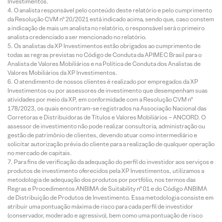
Investimentos.
O analista responsável pelo conteúdo deste relatório e pelo cumprimento
da Resolução CVM nº 20/2021 está indicado acima, sendo que, caso constem
a indicação de mais um analista no relatório, o responsável será o primeiro
analista credenciado a ser mencionado no relatório.
Os analistas da XP Investimentos estão obrigados ao cumprimento de
todas as regras previstas no Código de Conduta da APIMEC Brasil para o
Analista de Valores Mobiliários e na Política de Conduta dos Analistas de
Valores Mobiliários da XP Investimentos.
O atendimento de nossos clientes é realizado por empregados da XP
Investimentos ou por assessores de investimento que desempenham suas
atividades por meio da XP, em conformidade com a Resolução CVM nº
178/2023, os quais encontram-se registrados na Associação Nacional das
Corretoras e Distribuidoras de Títulos e Valores Mobiliários – ANCORD. O
assessor de investimento não pode realizar consultoria, administração ou
gestão de patrimônio de clientes, devendo atuar como intermediário e
solicitar autorização prévia do cliente para a realização de qualquer operação
no mercado de capitais.
Para fins de verificação da adequação do perfil do investidor aos serviços e
produtos de investimento oferecidos pela XP Investimentos, utilizamos a
metodologia de adequação dos produtos por portfólio, nos termos das
Regras e Procedimentos ANBIMA de Suitability nº 01 e do Código ANBIMA
de Distribuição de Produtos de Investimento. Essa metodologia consiste em
atribuir uma pontuação máxima de risco para cada perfil de investidor
(conservador, moderado e agressivo), bem como uma pontuação de risco