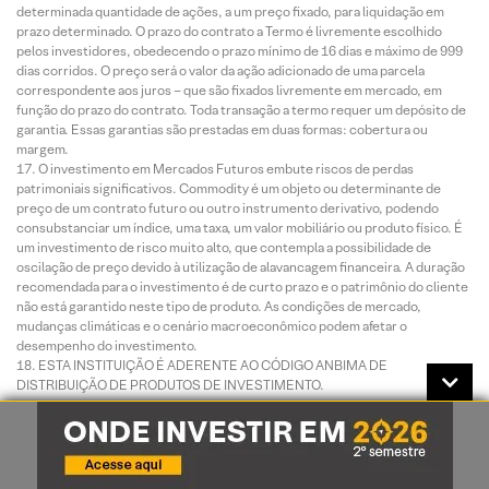
determinada quantidade de ações, a um preço fixado, para liquidação em
prazo determinado. O prazo do contrato a Termo é livremente escolhido
pelos investidores, obedecendo o prazo mínimo de 16 dias e máximo de 999
dias corridos. O preço será o valor da ação adicionado de uma parcela
correspondente aos juros – que são fixados livremente em mercado, em
função do prazo do contrato. Toda transação a termo requer um depósito de
garantia. Essas garantias são prestadas em duas formas: cobertura ou
margem.
O investimento em Mercados Futuros embute riscos de perdas
patrimoniais significativos. Commodity é um objeto ou determinante de
preço de um contrato futuro ou outro instrumento derivativo, podendo
consubstanciar um índice, uma taxa, um valor mobiliário ou produto físico. É
um investimento de risco muito alto, que contempla a possibilidade de
oscilação de preço devido à utilização de alavancagem financeira. A duração
recomendada para o investimento é de curto prazo e o patrimônio do cliente
não está garantido neste tipo de produto. As condições de mercado,
mudanças climáticas e o cenário macroeconômico podem afetar o
desempenho do investimento.
ESTA INSTITUIÇÃO É ADERENTE AO CÓDIGO ANBIMA DE
DISTRIBUIÇÃO DE PRODUTOS DE INVESTIMENTO.