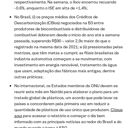
respectivamente. Na semana, o Ibov encerrou recuando
-0,6%, enquanto o ISE em alta de +1,4%;
No Brasil, (i) os preços médios dos Créditos de
Descarbonização (CBios) negociados na B3 entre
produtores de biocombustíveis e distribuidores de
combustível dobraram desde o início do ano até a semana
passada, superando R$90 – valor 2,9x maior do que o
registrado na mesma data de 2021; e (ii) pressionadas pelas
matrizes, que têm metas a cumprir, as filiais brasileiras da
indústria automotiva começam a se movimentar, com
investimento em energia renovável, tratamento da água
que usam, adaptação das fábricas mais antigas, dentre
outras práticas;
No internacional, os Estados membros da ONU devem se
reunir este mês em Nairóbi para elaborar o plano para um
tratado global de plásticos, um acordo que pode levar os
países a concordarem pela primeira vez em reduzir a
quantidade de plásticos de uso único que produzem.
Clique
aqui
para acessar o relatório e começar o dia bem
informado com as principais notícias ao redor do Brasil e do
mundo quando o tema é ESG.