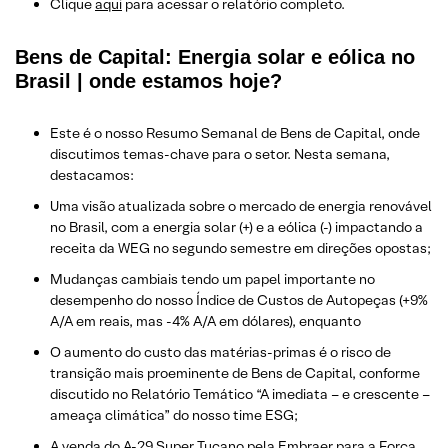
Clique
aqui
para acessar o relatório completo.
Bens de Capital: Energia solar e eólica no
Brasil | onde estamos hoje?
Este é o nosso Resumo Semanal de Bens de Capital, onde
discutimos temas-chave para o setor. Nesta semana,
destacamos:
Uma visão atualizada sobre o mercado de energia renovável
no Brasil, com a energia solar (+) e a eólica (-) impactando a
receita da WEG no segundo semestre em direções opostas;
Mudanças cambiais tendo um papel importante no
desempenho do nosso Índice de Custos de Autopeças (+9%
A/A em reais, mas -4% A/A em dólares), enquanto
O aumento do custo das matérias-primas é o risco de
transição mais proeminente de Bens de Capital, conforme
discutido no Relatório Temático “A imediata – e crescente –
ameaça climática” do nosso time ESG;
A venda do A-29 Super Tucano pela Embraer para a Força