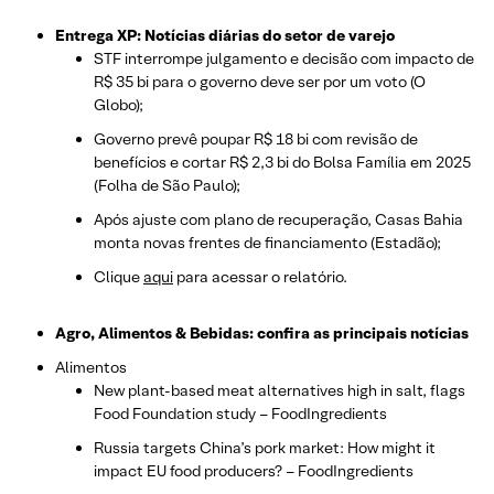
Entrega XP: Notícias diárias do setor de varejo
STF interrompe julgamento e decisão com impacto de
R$ 35 bi para o governo deve ser por um voto (O
Globo);
Governo prevê poupar R$ 18 bi com revisão de
benefícios e cortar R$ 2,3 bi do Bolsa Família em 2025
(Folha de São Paulo);
Após ajuste com plano de recuperação, Casas Bahia
monta novas frentes de financiamento (Estadão);
Clique
aqui
para acessar o relatório.
Agro, Alimentos & Bebidas: confira as principais notícias
Alimentos
New plant-based meat alternatives high in salt, flags
Food Foundation study – FoodIngredients
Russia targets China’s pork market: How might it
impact EU food producers? – FoodIngredients