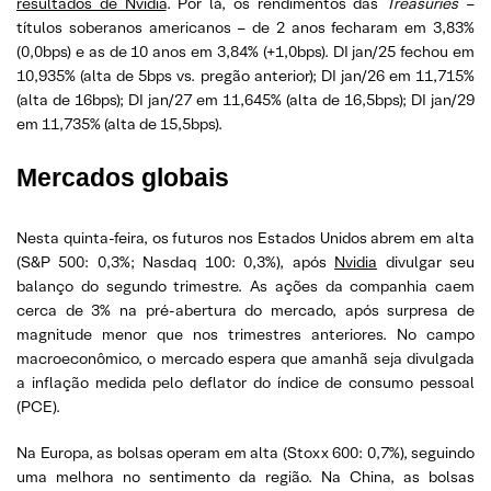
resultados de Nvidia
. Por lá, os rendimentos das
Treasuries
–
títulos soberanos americanos – de 2 anos fecharam em 3,83%
(0,0bps) e as de 10 anos em 3,84% (+1,0bps). DI jan/25 fechou em
10,935% (alta de 5bps vs. pregão anterior); DI jan/26 em 11,715%
(alta de 16bps); DI jan/27 em 11,645% (alta de 16,5bps); DI jan/29
em 11,735% (alta de 15,5bps).
Mercados globais
Nesta quinta-feira, os futuros nos Estados Unidos abrem em alta
(S&P 500: 0,3%; Nasdaq 100: 0,3%), após
Nvidia
divulgar seu
balanço do segundo trimestre. As ações da companhia caem
cerca de 3% na pré-abertura do mercado, após surpresa de
magnitude menor que nos trimestres anteriores. No campo
macroeconômico, o mercado espera que amanhã seja divulgada
a inflação medida pelo deflator do índice de consumo pessoal
(PCE).
Na Europa, as bolsas operam em alta (Stoxx 600: 0,7%), seguindo
uma melhora no sentimento da região. Na China, as bolsas