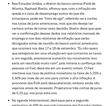
Nos Estados Unidos, o diretor do banco central (Fed) de
Atlanta, Raphael Bostic, afirmou que, com a inflação em
queda e a taxa de desemprego acima do que ele
antecipava, pode ser “hora de agir”, referindo-se a cortes
nas taxas de juros americanas, mas que ele deseja ter
certeza antes de tomar essa decisão. Bostic disse que quer
ver a confirmação desses dados nos relatórios mensais de
emprego e nos dois relatórios de inflação que serão
divulgados antes da reunião do banco central americano,
que ocorrerá nos dias 17 e 18 de setembro. “Eu não quero
que estejamos em uma situação em que cortamos as taxas
e, em seguida, precisamos aumentá-las novamente: isso
seria um resultado muito ruim”, pois minaria a confiança das
pessoas no Fed, disse ele em um evento ontem. O Fed
manteve sua taxa de política monetária na faixa de 5,25% a
5,50% por mais de um ano para conter a alta inflação. A
economia dos EUA está desacelerando, embora ainda não
vejamos sinais de recessão. Projetamos três cortes de juros
de 0,25 p.p. nos juros este ano.
Na agenda internacional, destaque para a segunda
estimativa do PIB do segundo trimestre dos Estados Unidos