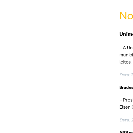
No
Unim
– A Un
municí
leitos.
Data:
Brades
– Pres
Elsen
Data: 
ANS cr