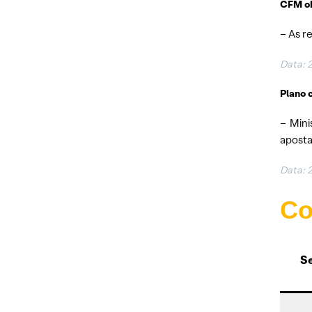
CFM ob
– As r
Data: 
Plano c
– Mini
aposta
Data: 
Co
Se