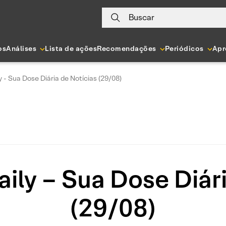
Buscar
os
Análises
Lista de ações
Recomendações
Periódicos
Apr
y - Sua Dose Diária de Notícias (29/08)
ily – Sua Dose Diár
(29/08)