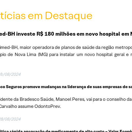
tícias em Destaque
ed-BH investe R$ 180 milhões em novo hospital em 
imed-BH, maior operadora de planos de saúde da região metropol
pio de Nova Lima (MG) para instalar um novo hospital geral e 
28
/08/2024
co Seguros promove mudanças na liderança de suas empresas de s
idente da Bradesco Saúde, Manoel Peres, vai para o conselho da e
 Carvalho assume OdontoPrev.
28/08/2024
itica rápida aprovação de medicamento de alto custo –
Valor Econ