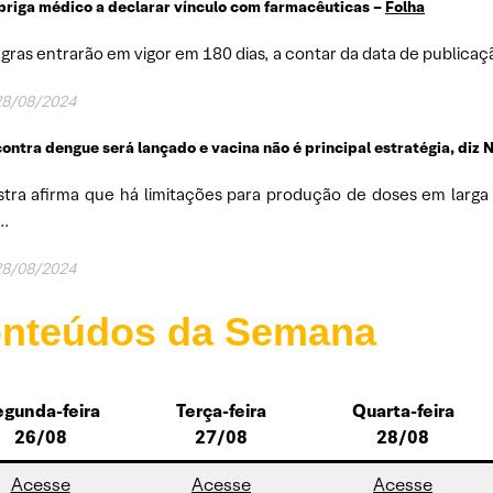
riga médico a declarar vínculo com farmacêuticas –
Folha
egras entrarão em vigor em 180 dias, a contar da data de publicaçã
28/08/2024
ontra dengue será lançado e vacina não é principal estratégia, diz N
stra afirma que há limitações para produção de doses em larg
..
28/08/2024
nteúdos da Semana
gunda-feira
Terça-feira
Quarta-feira
26/08
27/08
28/08
Acesse
Acesse
Acesse