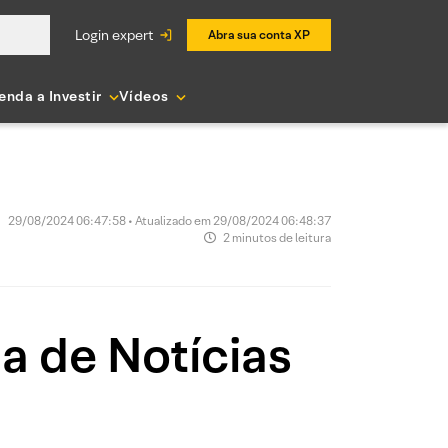
login expert
Abra sua conta XP
enda a Investir
Vídeos
29/08/2024 06:47:58 • Atualizado em 29/08/2024 06:48:37
2 minutos de leitura
ia de Notícias