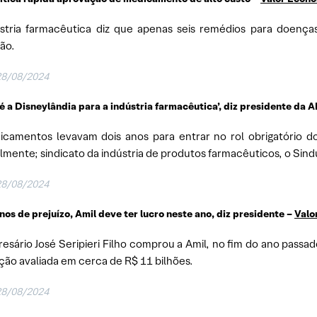
stria farmacêutica diz que apenas seis remédios para doença
ção.
28/08/2024
 é a Disneylândia para a indústria farmacêutica’, diz presidente da 
camentos levavam dois anos para entrar no rol obrigatório do
mente; sindicato da indústria de produtos farmacêuticos, o Sindu
28/08/2024
nos de prejuízo, Amil deve ter lucro neste ano, diz presidente –
Valo
esário José Seripieri Filho comprou a Amil, no fim do ano pass
ção avaliada em cerca de R$ 11 bilhões.
28/08/2024