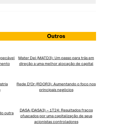
Outros
mpecável
Mater Dei (MATD3): Um passo para trás em
imento
direção a uma melhor alocação de capital
stria
Rede D’Or (RDO
R
3): Aumentando o foco nos
o
principais negócios
DASA (DASA3) – 1T24: Resultados fracos
do outra
ofuscados por uma capitalização de seus
acionistas controladores