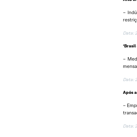
– Indú
restri
Data: 
‘Brasil
– Medi
mensal
Data: 
Após a
– Empr
transa
Data: 