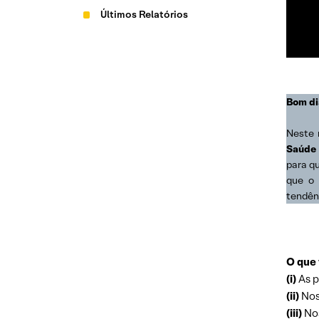
Últimos Relatórios
Bom di
Neste 
Saúde
para q
que o 
tendên
O que 
(i)
As p
(ii)
Nos
(iii)
Nos