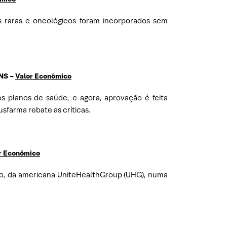
s raras e oncológicos foram incorporados sem
ANS –
Valor Econômico
s planos de saúde, e agora, aprovação é feita
sfarma rebate as críticas.
r Econômico
ado, da americana UniteHealthGroup (UHG), numa