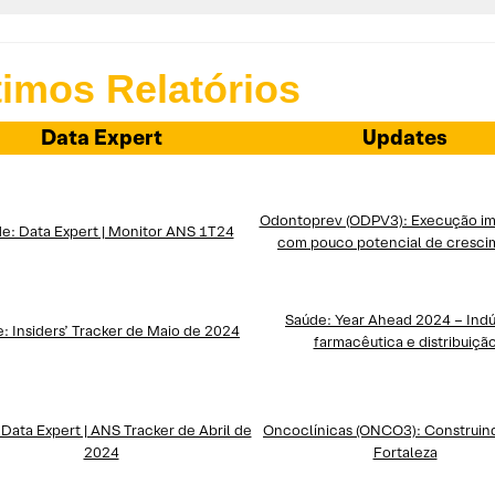
timos Relatórios
Data Expert
Updates
Odontoprev (ODPV3): Execução i
e: Data Expert | Monitor ANS 1T24
com pouco potencial de cresc
Saúde: Year Ahead 2024 – Indú
: Insiders’ Tracker de Maio de 2024
farmacêutica e distribuiçã
Data Expert | ANS Tracker de Abril de
Oncoclínicas (ONCO3): Construin
2024
Fortaleza