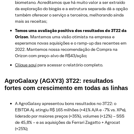
biometano. Acreditamos que há muito valor a ser extraído
da exploração do biogás e a estrutura separada dá a opção
também oferecer o serviço a terceiros, melhorando ainda
mais as receitas;
Temos uma avaliação positiva dos resultados do 3T22 da
Orizon
. Mantemos uma visão otimista na empresa e
esperamos novas aquisições e o ramp-up das recentes em
2022. Mantemos nossa recomendação de Compra na
Orizon com preço-alvo de R$43/ação;
Clique aqui
para acessar o relatório completo.
AgroGalaxy (AGXY3) 3T22: resultados
fortes com crescimento em todas as linhas
A AgroGalaxy apresentou bons resultados no 3T22: o
EBITDA Aj. atingiu R$ 165 milhões (+41% A/A e -7% vs. XPe),
liderado por maiores preços (+35%), volumes (+12%) – SSS
de 45,8% – e as aquisições da Ferrari Zagatto + Agrocat
(+25%);