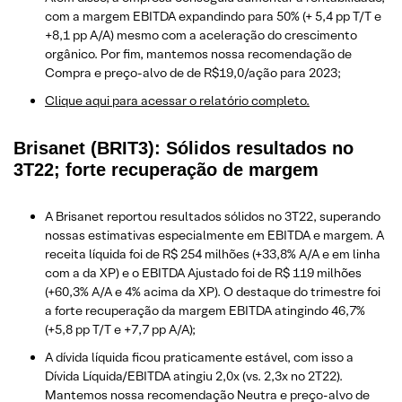
com a margem EBITDA expandindo para 50% (+ 5,4 pp T/T e
+8,1 pp A/A) mesmo com a aceleração do crescimento
orgânico. Por fim, mantemos nossa recomendação de
Compra e preço-alvo de de R$19,0/ação para 2023;
Clique aqui para acessar o relatório completo.
Brisanet (BRIT3): Sólidos resultados no
3T22; forte recuperação de margem
A Brisanet reportou resultados sólidos no 3T22, superando
nossas estimativas especialmente em EBITDA e margem. A
receita líquida foi de R$ 254 milhões (+33,8% A/A e em linha
com a da XP) e o EBITDA Ajustado foi de R$ 119 milhões
(+60,3% A/A e 4% acima da XP). O destaque do trimestre foi
a forte recuperação da margem EBITDA atingindo 46,7%
(+5,8 pp T/T e +7,7 pp A/A);
A dívida líquida ficou praticamente estável, com isso a
Dívida Líquida/EBITDA atingiu 2,0x (vs. 2,3x no 2T22).
Mantemos nossa recomendação Neutra e preço-alvo de