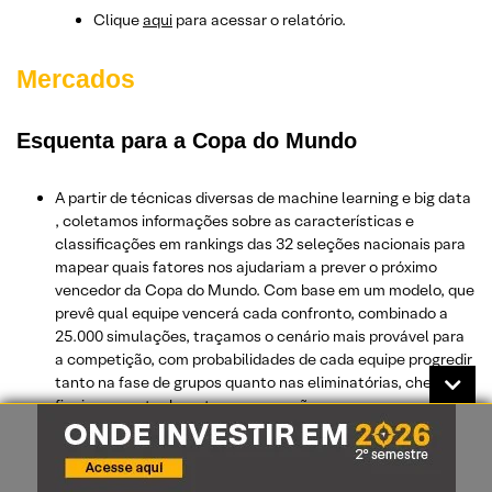
Clique
aqui
para acessar o relatório.
Mercados
Esquenta para a Copa do Mundo
A partir de técnicas diversas de machine learning e big data
, coletamos informações sobre as características e
classificações em rankings das 32 seleções nacionais para
mapear quais fatores nos ajudariam a prever o próximo
vencedor da Copa do Mundo. Com base em um modelo, que
prevê qual equipe vencerá cada confronto, combinado a
25.000 simulações, traçamos o cenário mais provável para
a competição, com probabilidades de cada equipe progredir
tanto na fase de grupos quanto nas eliminatórias, chegar às
finais e, eventualmente, ser campeão;
Já vimos que, para alegria do povo, o Brasil tem chances
estatísticas de vencer a Copa este ano. E se a competição
fosse de indicadores econômicos? De forma lúdica, nosso