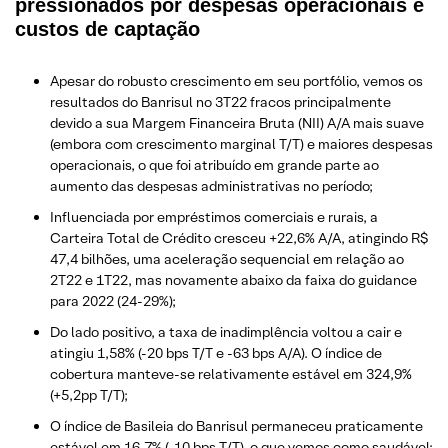
pressionados por despesas operacionais e
custos de captação
Apesar do robusto crescimento em seu portfólio, vemos os
resultados do Banrisul no 3T22 fracos principalmente
devido a sua Margem Financeira Bruta (NII) A/A mais suave
(embora com crescimento marginal T/T) e maiores despesas
operacionais, o que foi atribuído em grande parte ao
aumento das despesas administrativas no período;
Influenciada por empréstimos comerciais e rurais, a
Carteira Total de Crédito cresceu +22,6% A/A, atingindo R$
47,4 bilhões, uma aceleração sequencial em relação ao
2T22 e 1T22, mas novamente abaixo da faixa do guidance
para 2022 (24-29%);
Do lado positivo, a taxa de inadimplência voltou a cair e
atingiu 1,58% (-20 bps T/T e -63 bps A/A). O índice de
cobertura manteve-se relativamente estável em 324,9%
(+5,2pp T/T);
O índice de Basileia do Banrisul permaneceu praticamente
estável em 16,7% (-10 bps T/T), o que vemos como saudável;