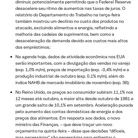
diminuir, potencialmente permitindo que o Federal Reserve
desacelere seu ritmo de aumentos nas taxas de juros. O
relatório do Departamento do Trabalho na terça-feira
também mostrou um declínio no custo dos produtos no
atacado, excluindo alimentos e energia, refletindo a
melhoria das cadeias de suprimentos, bem como a
desaceleração da demanda devido aos custos mais altos
dos empréstimos;
Na agenda hoje, dados de atividade econômica nos EUA
serão importantes, com a divulgação das vendas no varejo
(exp. 1,0% m/m), preços de importação (exp. -0,4% m/m) e a
produção industrial de outubro (exp. 0,1% m/m), além do
índice NAHB de mercado imobiliário de novembro (exp. 36);
No Reino Unido, os preços ao consumidor subiram 11,1% nos
12 meses até outubro, a maior alta desde outubro de 1981 e
um grande salto de 10,1% em setembro. Aceleração puxada
pelo aumento das contas domésticas de energia e dos
preços dos alimentos. Em resposta aos dados, o novo
ministro das Finanças, – que deve traçar um novo
orçamento na quinta-feira – disse que decisões “difíceis,
mas necessárias” são necessárias para enfrentar o