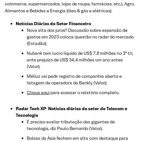
commerce, supermercados, lojas de roupa, farmácias, etc.)
, Agro,
Alimentos e Bebidas e Energia (óleo & gás e elétricas).
Notícias Diárias do Setor Financeiro
Nova alta dos juros? Discussão sobre expansão de
gastos em 2023 coloca questão no radar do mercado
(Estadão);
Nubank tem lucro líquido de US$ 7,8 milhões no 3º tri,
ante prejuízo de US$ 34,4 milhões um ano antes
(Valor);
Méliuz vai pedir registro de companhia aberta e
listagem da operadora da Bankly (Valor);
Clique aqui
para acessar o relatório completo.
Radar Tech XP
:
Notícias diárias do setor de Telecom e
Tecnologia
É preciso avaliar tributação das gigantes da
tecnologia, diz Paulo Bernardo (Valor);
Bolsas da Ásia fecham em alta com destaque para