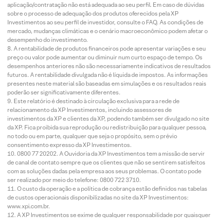
aplicação/contratação não está adequada ao seu perfil. Em caso de dúvidas
sobre o processo de adequação dos produtos oferecidos pela XP
Investimentos ao seu perfil de investidor, consulte o FAQ. As condições de
mercado, mudanças climáticas e o cenário macroeconômico podem afetar o
desempenho do investimento.
A rentabilidade de produtos financeiros pode apresentar variações e seu
preço ou valor pode aumentar ou diminuir num curto espaço de tempo. Os
desempenhos anteriores não são necessariamente indicativos de resultados
futuros. A rentabilidade divulgada não é líquida de impostos. As informações
presentes neste material são baseadas em simulações e os resultados reais
poderão ser significativamente diferentes.
Este relatório é destinado à circulação exclusiva para a rede de
relacionamento da XP Investimentos, incluindo assessores de
investimentos da XP e clientes da XP, podendo também ser divulgado no site
da XP. Fica proibida sua reprodução ou redistribuição para qualquer pessoa,
no todo ou em parte, qualquer que seja o propósito, sem o prévio
consentimento expresso da XP Investimentos.
0800 77 20202. A Ouvidoria da XP Investimentos tem a missão de servir
de canal de contato sempre que os clientes que não se sentirem satisfeitos
com as soluções dadas pela empresa aos seus problemas. O contato pode
ser realizado por meio do telefone: 0800 722 3710.
O custo da operação e a política de cobrança estão definidos nas tabelas
de custos operacionais disponibilizadas no site da XP Investimentos:
www.xpi.com.br.
A XP Investimentos se exime de qualquer responsabilidade por quaisquer