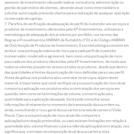
assessor de investimento não pode realizar consultoria, administração ou
gestão de patrimônio de clientes, devendo atuar como intermediário e
solicitar autorização prévia do cliente para a realização de qualquer operação
no mercado de capitais.
Para fins de verificação da adequação do perfil do investidor aos serviços e
produtos de investimento oferecidos pela XP Investimentos, utilizamos a
metodologia de adequação dos produtos por portfólio, nos termos das
Regras e Procedimentos ANBIMA de Suitability nº 01 e do Código ANBIMA
de Distribuição de Produtos de Investimento. Essa metodologia consiste em
atribuir uma pontuação máxima de risco para cada perfil de investidor
(conservador, moderado e agressivo), bem como uma pontuação de risco
para cada um dos produtos oferecidos pela XP Investimentos, de modo que
todos os clientes possam ter acesso a todos os produtos, desde que dentro
das quantidades e limites da pontuação de risco definidas para o seu perfil.
Antes de aplicar nos produtos e/ou contratar os serviços objeto deste
material, é importante que você verifique se a sua pontuação de risco atual
comporta a aplicação nos produtos e/ou a contratação dos serviços em
questão, bem como se há limitações de volume, concentração e/ou
quantidade para a aplicação desejada. Você pode consultar essas
informações diretamente no momento da transmissão da sua ordem ou,
ainda, consultando o risco geral da sua carteira na tela de carteira (Visão
Risco). Caso a sua pontuação de risco atual não comporte a
aplicação/contratação pretendida, ou caso existam limitações em relação à
quantidade e/ou volume financeiro para a referida aplicação/contratação, isto
significa que, com base na composição atual da sua carteira, esta