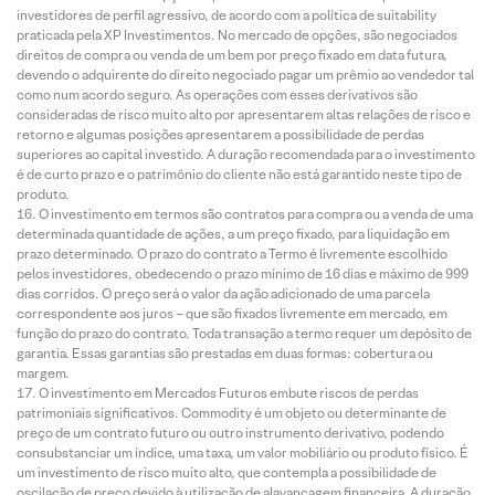
investidores de perfil agressivo, de acordo com a política de suitability
praticada pela XP Investimentos. No mercado de opções, são negociados
direitos de compra ou venda de um bem por preço fixado em data futura,
devendo o adquirente do direito negociado pagar um prêmio ao vendedor tal
como num acordo seguro. As operações com esses derivativos são
consideradas de risco muito alto por apresentarem altas relações de risco e
retorno e algumas posições apresentarem a possibilidade de perdas
superiores ao capital investido. A duração recomendada para o investimento
é de curto prazo e o patrimônio do cliente não está garantido neste tipo de
produto.
O investimento em termos são contratos para compra ou a venda de uma
determinada quantidade de ações, a um preço fixado, para liquidação em
prazo determinado. O prazo do contrato a Termo é livremente escolhido
pelos investidores, obedecendo o prazo mínimo de 16 dias e máximo de 999
dias corridos. O preço será o valor da ação adicionado de uma parcela
correspondente aos juros – que são fixados livremente em mercado, em
função do prazo do contrato. Toda transação a termo requer um depósito de
garantia. Essas garantias são prestadas em duas formas: cobertura ou
margem.
O investimento em Mercados Futuros embute riscos de perdas
patrimoniais significativos. Commodity é um objeto ou determinante de
preço de um contrato futuro ou outro instrumento derivativo, podendo
consubstanciar um índice, uma taxa, um valor mobiliário ou produto físico. É
um investimento de risco muito alto, que contempla a possibilidade de
oscilação de preço devido à utilização de alavancagem financeira. A duração