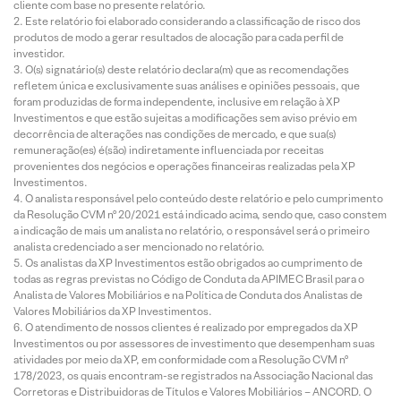
cliente com base no presente relatório.
Este relatório foi elaborado considerando a classificação de risco dos
produtos de modo a gerar resultados de alocação para cada perfil de
investidor.
O(s) signatário(s) deste relatório declara(m) que as recomendações
refletem única e exclusivamente suas análises e opiniões pessoais, que
foram produzidas de forma independente, inclusive em relação à XP
Investimentos e que estão sujeitas a modificações sem aviso prévio em
decorrência de alterações nas condições de mercado, e que sua(s)
remuneração(es) é(são) indiretamente influenciada por receitas
provenientes dos negócios e operações financeiras realizadas pela XP
Investimentos.
O analista responsável pelo conteúdo deste relatório e pelo cumprimento
da Resolução CVM nº 20/2021 está indicado acima, sendo que, caso constem
a indicação de mais um analista no relatório, o responsável será o primeiro
analista credenciado a ser mencionado no relatório.
Os analistas da XP Investimentos estão obrigados ao cumprimento de
todas as regras previstas no Código de Conduta da APIMEC Brasil para o
Analista de Valores Mobiliários e na Política de Conduta dos Analistas de
Valores Mobiliários da XP Investimentos.
O atendimento de nossos clientes é realizado por empregados da XP
Investimentos ou por assessores de investimento que desempenham suas
atividades por meio da XP, em conformidade com a Resolução CVM nº
178/2023, os quais encontram-se registrados na Associação Nacional das
Corretoras e Distribuidoras de Títulos e Valores Mobiliários – ANCORD. O