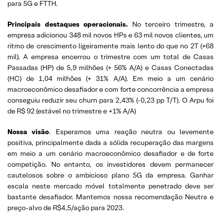
para 5G e FTTH.
Principais destaques operacionais.
No terceiro trimestre, a
empresa adicionou 348 mil novos HPs e 63 mil novos clientes, um
ritmo de crescimento ligeiramente mais lento do que no 2T (+68
mil). A empresa encerrou o trimestre com um total de Casas
Passadas (HP) de 5,9 milhões (+ 56% A/A) e Casas Conectadas
(HC) de 1,04 milhões (+ 31% A/A). Em meio a um cenário
macroeconômico desafiador e com forte concorrência a empresa
conseguiu reduzir seu churn para 2,43% (-0,23 pp T/T). O Arpu foi
de R$ 92 (estável no trimestre e +1% A/A)
Nossa visão
. Esperamos uma reação neutra ou levemente
positiva, principalmente dada a sólida recuperação das margens
em meio a um cenário macroeconômico desafiador e de forte
competição. No entanto, os investidores devem permanecer
cautelosos sobre o ambicioso plano 5G da empresa. Ganhar
escala neste mercado móvel totalmente penetrado deve ser
bastante desafiador. Mantemos nossa recomendação Neutra e
preço-alvo de R$4,5/ação para 2023.