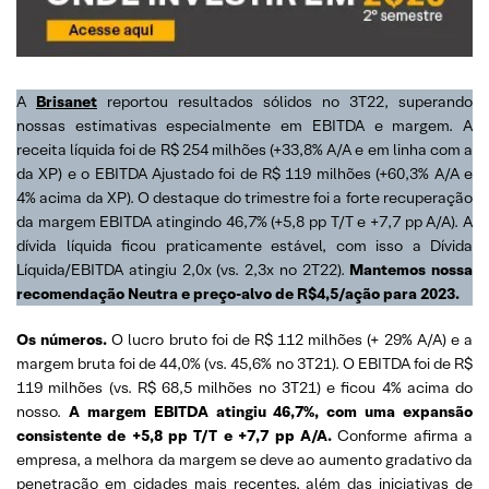
A
Brisanet
reportou resultados sólidos no 3T22, superando
nossas estimativas especialmente em EBITDA e margem. A
receita líquida foi de R$ 254 milhões (+33,8% A/A e em linha com a
da XP) e o EBITDA Ajustado foi de R$ 119 milhões (+60,3% A/A e
4% acima da XP). O destaque do trimestre foi a forte recuperação
da margem EBITDA atingindo 46,7% (+5,8 pp T/T e +7,7 pp A/A). A
dívida líquida ficou praticamente estável, com isso a Dívida
Líquida/EBITDA atingiu 2,0x (vs. 2,3x no 2T22).
Mantemos nossa
recomendação Neutra e preço-alvo de R$4,5/ação para 2023.
Os números.
O lucro bruto foi de R$ 112 milhões (+ 29% A/A) e a
margem bruta foi de 44,0% (vs. 45,6% no 3T21). O EBITDA foi de R$
119 milhões (vs. R$ 68,5 milhões no 3T21) e ficou 4% acima do
nosso.
A margem EBITDA atingiu 46,7%, com uma expansão
consistente de +5,8 pp T/T e +7,7 pp A/A.
Conforme afirma a
empresa, a melhora da margem se deve ao aumento gradativo da
penetração em cidades mais recentes, além das iniciativas de