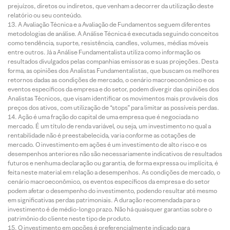
prejuízos, diretos ou indiretos, que venham a decorrer da utilização deste
relatório ou seu conteúdo.
A Avaliação Técnica e a Avaliação de Fundamentos seguem diferentes
metodologias de análise. A Análise Técnica é executada seguindo conceitos
como tendência, suporte, resistência, candles, volumes, médias móveis
entre outros. Já a Análise Fundamentalista utiliza como informação os
resultados divulgados pelas companhias emissoras e suas projeções. Desta
forma, as opiniões dos Analistas Fundamentalistas, que buscam os melhores
retornos dadas as condições de mercado, o cenário macroeconômico e os
eventos específicos da empresa e do setor, podem divergir das opiniões dos
Analistas Técnicos, que visam identificar os movimentos mais prováveis dos
preços dos ativos, com utilização de “stops” para limitar as possíveis perdas.
Ação é uma fração do capital de uma empresa que é negociada no
mercado. É um título de renda variável, ou seja, um investimento no qual a
rentabilidade não é preestabelecida, varia conforme as cotações de
mercado. O investimento em ações é um investimento de alto risco e os
desempenhos anteriores não são necessariamente indicativos de resultados
futuros e nenhuma declaração ou garantia, de forma expressa ou implícita, é
feita neste material em relação a desempenhos. As condições de mercado, o
cenário macroeconômico, os eventos específicos da empresa e do setor
podem afetar o desempenho do investimento, podendo resultar até mesmo
em significativas perdas patrimoniais. A duração recomendada para o
investimento é de médio-longo prazo. Não há quaisquer garantias sobre o
patrimônio do cliente neste tipo de produto.
O investimento em opções é preferencialmente indicado para