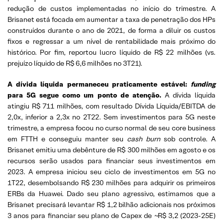
redução de custos implementadas no início do trimestre. A
Brisanet está focada em aumentar a taxa de penetração dos HPs
construídos durante o ano de 2021, de forma a diluir os custos
fixos e regressar a um nível de rentabilidade mais próximo do
histórico. Por fim, reportou lucro líquido de R$ 22 milhões (vs.
prejuízo líquido de R$ 6,6 milhões no 3T21).
A dívida líquida permaneceu praticamente estável:
funding
para 5G segue como um ponto de atenção.
A dívida líquida
atingiu R$ 711 milhões, com resultado Dívida Líquida/EBITDA de
2,0x, inferior a 2,3x no 2T22. Sem investimentos para 5G neste
trimestre, a empresa focou no curso normal de seu core business
em FTTH e conseguiu manter seu
cash burn
sob controle. A
Brisanet emitiu uma debênture de R$ 300 milhões em agosto e os
recursos serão usados ​​para financiar seus investimentos em
2023. A empresa iniciou seu ciclo de investimentos em 5G no
1T22, desembolsando R$ 230 milhões para adquirir os primeiros
ERBs da Huawei. Dado seu plano agressivo, estimamos que a
Brisanet precisará levantar R$ 1,2 bilhão adicionais nos próximos
3 anos para financiar seu plano de Capex de ~R$ 3,2 (2023-25E)