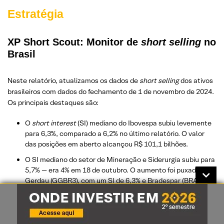
Estratégia
XP Short Scout: Monitor de
short selling
no
Brasil
Neste relatório, atualizamos os dados de
short selling
dos ativos
brasileiros com dados do fechamento de 1 de novembro de 2024.
Os principais destaques são:
O
short interest
(SI) mediano do Ibovespa subiu levemente
para 6,3%, comparado a 6,2% no último relatório. O valor
das posições em aberto alcançou R$ 101,1 bilhões.
O SI mediano do setor de Mineração e Siderurgia subiu para
5,7% — era 4% em 18 de outubro. O aumento foi puxado por
Gerdau (GGBR3), com um SI de 6,3% e Bradespar (BRAP4)
que possui 15,4% do seu
free float
alugado.
Por outro lado, Varejo apresentou uma redução no SI
mediano, de 8,3% duas semanas atrás para atuais 6,4%.