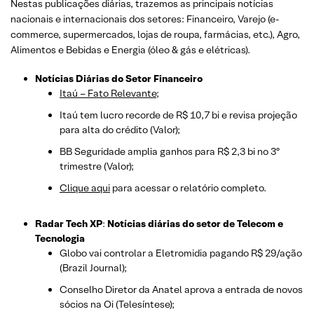
Nestas publicações diárias, trazemos as principais notícias
nacionais e internacionais dos setor
es: Financeiro, Varejo
(e-
commerce, supermercados, lojas de roupa, farmácias, etc.)
, Agro,
Alimentos e Bebidas e Energia (óleo & gás e elétricas).
Notícias Diárias do Setor Financeiro
Itaú – Fato Relevante;
Itaú tem lucro recorde de R$ 10,7 bi e revisa projeção
para alta do crédito (Valor);
BB Seguridade amplia ganhos para R$ 2,3 bi no 3º
trimestre (Valor);
Clique aqui
para acessar o relatório completo.
Radar Tech XP
:
Notícias diárias do setor de Telecom e
Tecnologia
Globo vai controlar a Eletromidia pagando R$ 29/ação
(Brazil Journal);
Conselho Diretor da Anatel aprova a entrada de novos
sócios na Oi (Telesíntese);