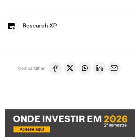
Research XP
Compartilhar: