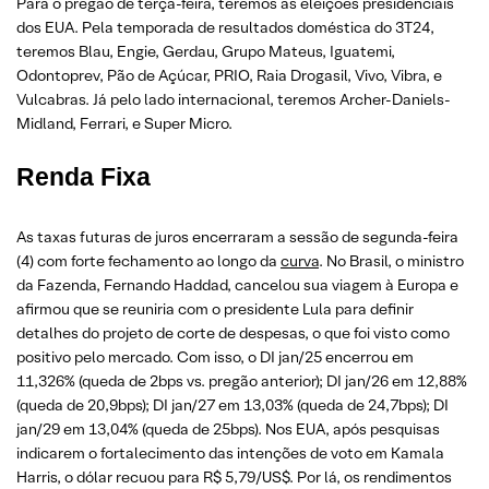
Para o pregão de terça-feira, teremos as eleições presidenciais
dos EUA. Pela temporada de resultados doméstica do 3T24,
teremos Blau, Engie, Gerdau, Grupo Mateus, Iguatemi,
Odontoprev, Pão de Açúcar, PRIO, Raia Drogasil, Vivo, Vibra, e
Vulcabras. Já pelo lado internacional, teremos Archer-Daniels-
Midland, Ferrari, e Super Micro.
Renda Fixa
As taxas futuras de juros encerraram a sessão de segunda-feira
(4) com forte fechamento ao longo da
curva
. No Brasil, o ministro
da Fazenda, Fernando Haddad, cancelou sua viagem à Europa e
afirmou que se reuniria com o presidente Lula para definir
detalhes do projeto de corte de despesas, o que foi visto como
positivo pelo mercado. Com isso, o DI jan/25 encerrou em
11,326% (queda de 2bps vs. pregão anterior); DI jan/26 em 12,88%
(queda de 20,9bps); DI jan/27 em 13,03% (queda de 24,7bps); DI
jan/29 em 13,04% (queda de 25bps). Nos EUA, após pesquisas
indicarem o fortalecimento das intenções de voto em Kamala
Harris, o dólar recuou para R$ 5,79/US$. Por lá, os rendimentos