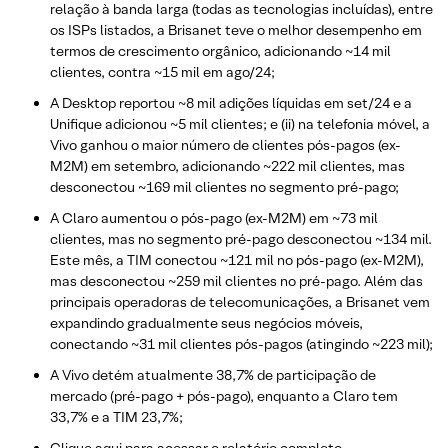
relação à banda larga (todas as tecnologias incluídas), entre
os ISPs listados, a Brisanet teve o melhor desempenho em
termos de crescimento orgânico, adicionando ~14 mil
clientes, contra ~15 mil em ago/24;
A Desktop reportou ~8 mil adições líquidas em set/24 e a
Unifique adicionou ~5 mil clientes; e (ii) na telefonia móvel, a
Vivo ganhou o maior número de clientes pós-pagos (ex-
M2M) em setembro, adicionando ~222 mil clientes, mas
desconectou ~169 mil clientes no segmento pré-pago;
A Claro aumentou o pós-pago (ex-M2M) em ~73 mil
clientes, mas no segmento pré-pago desconectou ~134 mil.
Este mês, a TIM conectou ~121 mil no pós-pago (ex-M2M),
mas desconectou ~259 mil clientes no pré-pago. Além das
principais operadoras de telecomunicações, a Brisanet vem
expandindo gradualmente seus negócios móveis,
conectando ~31 mil clientes pós-pagos (atingindo ~223 mil);
A Vivo detém atualmente 38,7% de participação de
mercado (pré-pago + pós-pago), enquanto a Claro tem
33,7% e a TIM 23,7%;