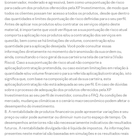
(conservador, moderado e agressivo), bem como uma pontuação de risco
para cada um dos produtos oferecidos pela XP Investimentos, de modo que
todos os clientes possam ter acesso a todos os produtos, desde que dentro
das quantidades e limites da pontuação de risco definidas para o seu perfil.
Antes de aplicar nos produtos e/ou contratar os serviços objeto deste
material, é importante que você verifique se a sua pontuação de risco atual
comporta a aplicação nos produtos e/ou a contratação dos serviços em
questão, bem como se há limitações de volume, concentração e/ou
quantidade para a aplicação desejada. Você pode consultar essas
informações diretamente no momento da transmissão da sua ordem ou,
ainda, consultando o risco geral da sua carteira na tela de carteira (Visão
Risco). Caso a sua pontuação de risco atual não comporte a
aplicação/contratação pretendida, ou caso existam limitações em relação à
quantidade e/ou volume financeiro para a referida aplicação/contratação, isto
significa que, com base na composição atual da sua carteira, esta
aplicação/contratação não está adequada ao seu perfil. Em caso de dúvidas
sobre o processo de adequação dos produtos oferecidos pela XP
Investimentos ao seu perfil de investidor, consulte o FAQ. As condições de
mercado, mudanças climáticas e o cenário macroeconômico podem afetar o
desempenho do investimento.
A rentabilidade de produtos financeiros pode apresentar variações e seu
preço ou valor pode aumentar ou diminuir num curto espaço de tempo. Os
desempenhos anteriores não são necessariamente indicativos de resultados
futuros. A rentabilidade divulgada não é líquida de impostos. As informações
presentes neste material são baseadas em simulações e os resultados reais