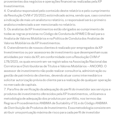
provenientes dos negócios e operações financeiras realizadas pela XP
Investimentos.
O analista responsável pelo conteúdo deste relatório e pelo cumprimento
da Resolução CVM nº 20/2021 está indicado acima, sendo que, caso constem
a indicação de mais um analista no relatório, o responsável será o primeiro
analista credenciado a ser mencionado no relatório.
Os analistas da XP Investimentos estão obrigados ao cumprimento de
todas as regras previstas no Código de Conduta da APIMEC Brasil para o
Analista de Valores Mobiliários e na Política de Conduta dos Analistas de
Valores Mobiliários da XP Investimentos.
O atendimento de nossos clientes é realizado por empregados da XP
Investimentos ou por assessores de investimento que desempenham suas
atividades por meio da XP, em conformidade com a Resolução CVM nº
178/2023, os quais encontram-se registrados na Associação Nacional das
Corretoras e Distribuidoras de Títulos e Valores Mobiliários – ANCORD. O
assessor de investimento não pode realizar consultoria, administração ou
gestão de patrimônio de clientes, devendo atuar como intermediário e
solicitar autorização prévia do cliente para a realização de qualquer operação
no mercado de capitais.
Para fins de verificação da adequação do perfil do investidor aos serviços e
produtos de investimento oferecidos pela XP Investimentos, utilizamos a
metodologia de adequação dos produtos por portfólio, nos termos das
Regras e Procedimentos ANBIMA de Suitability nº 01 e do Código ANBIMA
de Distribuição de Produtos de Investimento. Essa metodologia consiste em
atribuir uma pontuação máxima de risco para cada perfil de investidor