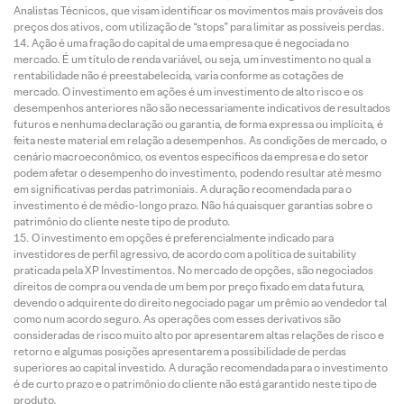
Analistas Técnicos, que visam identificar os movimentos mais prováveis dos
preços dos ativos, com utilização de “stops” para limitar as possíveis perdas.
Ação é uma fração do capital de uma empresa que é negociada no
mercado. É um título de renda variável, ou seja, um investimento no qual a
rentabilidade não é preestabelecida, varia conforme as cotações de
mercado. O investimento em ações é um investimento de alto risco e os
desempenhos anteriores não são necessariamente indicativos de resultados
futuros e nenhuma declaração ou garantia, de forma expressa ou implícita, é
feita neste material em relação a desempenhos. As condições de mercado, o
cenário macroeconômico, os eventos específicos da empresa e do setor
podem afetar o desempenho do investimento, podendo resultar até mesmo
em significativas perdas patrimoniais. A duração recomendada para o
investimento é de médio-longo prazo. Não há quaisquer garantias sobre o
patrimônio do cliente neste tipo de produto.
O investimento em opções é preferencialmente indicado para
investidores de perfil agressivo, de acordo com a política de suitability
praticada pela XP Investimentos. No mercado de opções, são negociados
direitos de compra ou venda de um bem por preço fixado em data futura,
devendo o adquirente do direito negociado pagar um prêmio ao vendedor tal
como num acordo seguro. As operações com esses derivativos são
consideradas de risco muito alto por apresentarem altas relações de risco e
retorno e algumas posições apresentarem a possibilidade de perdas
superiores ao capital investido. A duração recomendada para o investimento
é de curto prazo e o patrimônio do cliente não está garantido neste tipo de
produto.