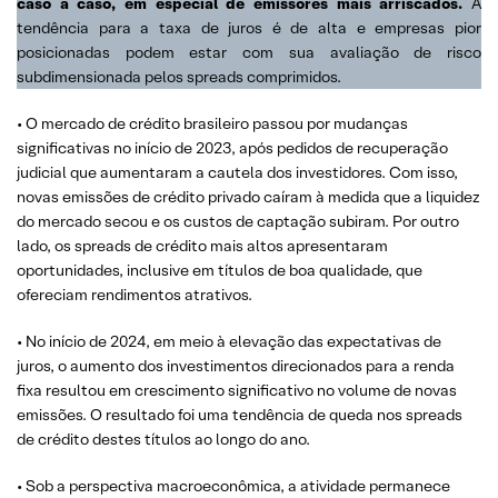
caso a caso, em especial de emissores mais arriscados.
A
tendência para a taxa de juros é de alta e empresas pior
posicionadas podem estar com sua avaliação de risco
subdimensionada pelos spreads comprimidos.
• O mercado de crédito brasileiro passou por mudanças
significativas no início de 2023, após pedidos de recuperação
judicial que aumentaram a cautela dos investidores. Com isso,
novas emissões de crédito privado caíram à medida que a liquidez
do mercado secou e os custos de captação subiram. Por outro
lado, os spreads de crédito mais altos apresentaram
oportunidades, inclusive em títulos de boa qualidade, que
ofereciam rendimentos atrativos.
• No início de 2024, em meio à elevação das expectativas de
juros, o aumento dos investimentos direcionados para a renda
fixa resultou em crescimento significativo no volume de novas
emissões. O resultado foi uma tendência de queda nos spreads
de crédito destes títulos ao longo do ano.
• Sob a perspectiva macroeconômica, a atividade permanece