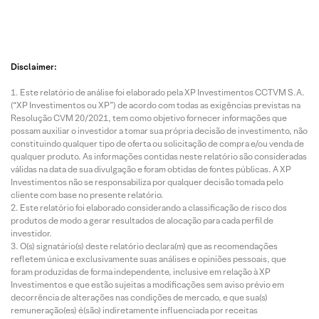
Disclaimer:
Este relatório de análise foi elaborado pela XP Investimentos CCTVM S.A.
(“XP Investimentos ou XP”) de acordo com todas as exigências previstas na
Resolução CVM 20/2021, tem como objetivo fornecer informações que
possam auxiliar o investidor a tomar sua própria decisão de investimento, não
constituindo qualquer tipo de oferta ou solicitação de compra e/ou venda de
qualquer produto. As informações contidas neste relatório são consideradas
válidas na data de sua divulgação e foram obtidas de fontes públicas. A XP
Investimentos não se responsabiliza por qualquer decisão tomada pelo
cliente com base no presente relatório.
Este relatório foi elaborado considerando a classificação de risco dos
produtos de modo a gerar resultados de alocação para cada perfil de
investidor.
O(s) signatário(s) deste relatório declara(m) que as recomendações
refletem única e exclusivamente suas análises e opiniões pessoais, que
foram produzidas de forma independente, inclusive em relação à XP
Investimentos e que estão sujeitas a modificações sem aviso prévio em
decorrência de alterações nas condições de mercado, e que sua(s)
remuneração(es) é(são) indiretamente influenciada por receitas