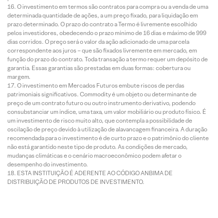
O investimento em termos são contratos para compra ou a venda de uma
determinada quantidade de ações, a um preço fixado, para liquidação em
prazo determinado. O prazo do contrato a Termo é livremente escolhido
pelos investidores, obedecendo o prazo mínimo de 16 dias e máximo de 999
dias corridos. O preço será o valor da ação adicionado de uma parcela
correspondente aos juros – que são fixados livremente em mercado, em
função do prazo do contrato. Toda transação a termo requer um depósito de
garantia. Essas garantias são prestadas em duas formas: cobertura ou
margem.
O investimento em Mercados Futuros embute riscos de perdas
patrimoniais significativos. Commodity é um objeto ou determinante de
preço de um contrato futuro ou outro instrumento derivativo, podendo
consubstanciar um índice, uma taxa, um valor mobiliário ou produto físico. É
um investimento de risco muito alto, que contempla a possibilidade de
oscilação de preço devido à utilização de alavancagem financeira. A duração
recomendada para o investimento é de curto prazo e o patrimônio do cliente
não está garantido neste tipo de produto. As condições de mercado,
mudanças climáticas e o cenário macroeconômico podem afetar o
desempenho do investimento.
ESTA INSTITUIÇÃO É ADERENTE AO CÓDIGO ANBIMA DE
DISTRIBUIÇÃO DE PRODUTOS DE INVESTIMENTO.