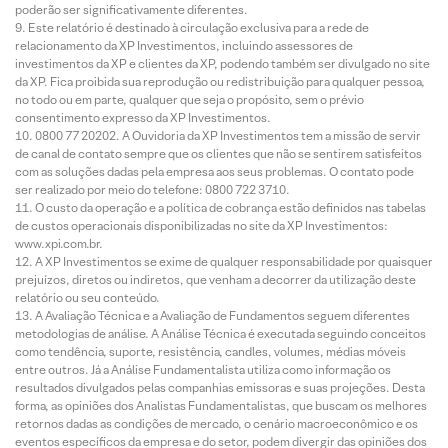
poderão ser significativamente diferentes.
Este relatório é destinado à circulação exclusiva para a rede de
relacionamento da XP Investimentos, incluindo assessores de
investimentos da XP e clientes da XP, podendo também ser divulgado no site
da XP. Fica proibida sua reprodução ou redistribuição para qualquer pessoa,
no todo ou em parte, qualquer que seja o propósito, sem o prévio
consentimento expresso da XP Investimentos.
0800 77 20202. A Ouvidoria da XP Investimentos tem a missão de servir
de canal de contato sempre que os clientes que não se sentirem satisfeitos
com as soluções dadas pela empresa aos seus problemas. O contato pode
ser realizado por meio do telefone: 0800 722 3710.
O custo da operação e a política de cobrança estão definidos nas tabelas
de custos operacionais disponibilizadas no site da XP Investimentos:
www.xpi.com.br.
A XP Investimentos se exime de qualquer responsabilidade por quaisquer
prejuízos, diretos ou indiretos, que venham a decorrer da utilização deste
relatório ou seu conteúdo.
A Avaliação Técnica e a Avaliação de Fundamentos seguem diferentes
metodologias de análise. A Análise Técnica é executada seguindo conceitos
como tendência, suporte, resistência, candles, volumes, médias móveis
entre outros. Já a Análise Fundamentalista utiliza como informação os
resultados divulgados pelas companhias emissoras e suas projeções. Desta
forma, as opiniões dos Analistas Fundamentalistas, que buscam os melhores
retornos dadas as condições de mercado, o cenário macroeconômico e os
eventos específicos da empresa e do setor, podem divergir das opiniões dos