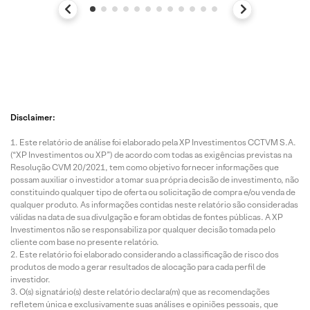
Disclaimer:
Este relatório de análise foi elaborado pela XP Investimentos CCTVM S.A.
(“XP Investimentos ou XP”) de acordo com todas as exigências previstas na
Resolução CVM 20/2021, tem como objetivo fornecer informações que
possam auxiliar o investidor a tomar sua própria decisão de investimento, não
constituindo qualquer tipo de oferta ou solicitação de compra e/ou venda de
qualquer produto. As informações contidas neste relatório são consideradas
válidas na data de sua divulgação e foram obtidas de fontes públicas. A XP
Investimentos não se responsabiliza por qualquer decisão tomada pelo
cliente com base no presente relatório.
Este relatório foi elaborado considerando a classificação de risco dos
produtos de modo a gerar resultados de alocação para cada perfil de
investidor.
O(s) signatário(s) deste relatório declara(m) que as recomendações
refletem única e exclusivamente suas análises e opiniões pessoais, que