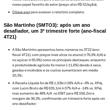
nosso papel favorito do setor (preço-alvo R$ 52/ação);
Clique aqui
para acessar o relatório completo.
São Martinho (SMTO3): após um ano
desafiador, um 3º trimestre forte (ano-fiscal
4T21)
A São Martinho apresentou bons números no 3T22 (ano-
fiscal 4T21), com preços mais altos no etanol (+76,9% A/A) e
no açúcar (+30,9%) como os principais destaques, enquanto
a produtividade agrícola foi menor (-11,6%) devido à seca,
geadas e incêndios e os custos aumentaram em média
20,3%;
A Receita Líquida foi de R$ 1,53bi (+26% A/A e -8% vs. XPe),
com Lucro Bruto de R$ 635,1mi (+37% A/A e -14% vs. XPe),
mas aumento de 48% A/A no EBIT para R$ 556,2mi e
margem de 36,3%, confirmando um trimestre forte após um
ano desafiador;