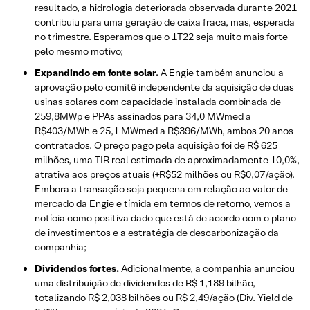
resultado, a hidrologia deteriorada observada durante 2021
contribuiu para uma geração de caixa fraca, mas, esperada
no trimestre. Esperamos que o 1T22 seja muito mais forte
pelo mesmo motivo;
Expandindo em fonte solar.
A Engie também anunciou a
aprovação pelo comitê independente da aquisição de duas
usinas solares com capacidade instalada combinada de
259,8MWp e PPAs assinados para 34,0 MWmed a
R$403/MWh e 25,1 MWmed a R$396/MWh, ambos 20 anos
contratados. O preço pago pela aquisição foi de R$ 625
milhões, uma TIR real estimada de aproximadamente 10,0%,
atrativa aos preços atuais (+R$52 milhões ou R$0,07/ação).
Embora a transação seja pequena em relação ao valor de
mercado da Engie e tímida em termos de retorno, vemos a
notícia como positiva dado que está de acordo com o plano
de investimentos e a estratégia de descarbonização da
companhia;
Dividendos fortes.
Adicionalmente, a companhia anunciou
uma distribuição de dividendos de R$ 1,189 bilhão,
totalizando R$ 2,038 bilhões ou R$ 2,49/ação (Div. Yield de