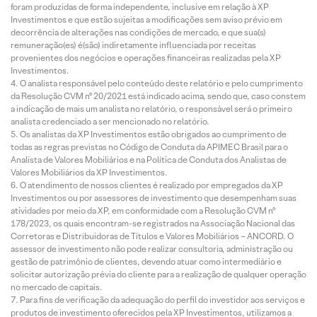
foram produzidas de forma independente, inclusive em relação à XP
Investimentos e que estão sujeitas a modificações sem aviso prévio em
decorrência de alterações nas condições de mercado, e que sua(s)
remuneração(es) é(são) indiretamente influenciada por receitas
provenientes dos negócios e operações financeiras realizadas pela XP
Investimentos.
O analista responsável pelo conteúdo deste relatório e pelo cumprimento
da Resolução CVM nº 20/2021 está indicado acima, sendo que, caso constem
a indicação de mais um analista no relatório, o responsável será o primeiro
analista credenciado a ser mencionado no relatório.
Os analistas da XP Investimentos estão obrigados ao cumprimento de
todas as regras previstas no Código de Conduta da APIMEC Brasil para o
Analista de Valores Mobiliários e na Política de Conduta dos Analistas de
Valores Mobiliários da XP Investimentos.
O atendimento de nossos clientes é realizado por empregados da XP
Investimentos ou por assessores de investimento que desempenham suas
atividades por meio da XP, em conformidade com a Resolução CVM nº
178/2023, os quais encontram-se registrados na Associação Nacional das
Corretoras e Distribuidoras de Títulos e Valores Mobiliários – ANCORD. O
assessor de investimento não pode realizar consultoria, administração ou
gestão de patrimônio de clientes, devendo atuar como intermediário e
solicitar autorização prévia do cliente para a realização de qualquer operação
no mercado de capitais.
Para fins de verificação da adequação do perfil do investidor aos serviços e
produtos de investimento oferecidos pela XP Investimentos, utilizamos a