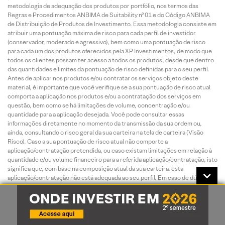
metodologia de adequação dos produtos por portfólio, nos termos das
Regras e Procedimentos ANBIMA de Suitability nº 01 e do Código ANBIMA
de Distribuição de Produtos de Investimento. Essa metodologia consiste em
atribuir uma pontuação máxima de risco para cada perfil de investidor
(conservador, moderado e agressivo), bem como uma pontuação de risco
para cada um dos produtos oferecidos pela XP Investimentos, de modo que
todos os clientes possam ter acesso a todos os produtos, desde que dentro
das quantidades e limites da pontuação de risco definidas para o seu perfil.
Antes de aplicar nos produtos e/ou contratar os serviços objeto deste
material, é importante que você verifique se a sua pontuação de risco atual
comporta a aplicação nos produtos e/ou a contratação dos serviços em
questão, bem como se há limitações de volume, concentração e/ou
quantidade para a aplicação desejada. Você pode consultar essas
informações diretamente no momento da transmissão da sua ordem ou,
ainda, consultando o risco geral da sua carteira na tela de carteira (Visão
Risco). Caso a sua pontuação de risco atual não comporte a
aplicação/contratação pretendida, ou caso existam limitações em relação à
quantidade e/ou volume financeiro para a referida aplicação/contratação, isto
significa que, com base na composição atual da sua carteira, esta
aplicação/contratação não está adequada ao seu perfil. Em caso de dúvidas
sobre o processo de adequação dos produtos oferecidos pela XP
Investimentos ao seu perfil de investidor, consulte o FAQ. As condições de
mercado, mudanças climáticas e o cenário macroeconômico podem afetar o
desempenho do investimento.
A rentabilidade de produtos financeiros pode apresentar variações e seu