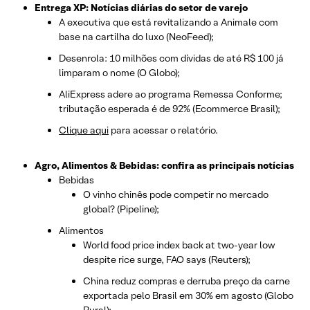
Entrega XP: Notícias diárias do setor de varejo
A executiva que está revitalizando a Animale com
base na cartilha do luxo (NeoFeed);
Desenrola: 10 milhões com dívidas de até R$ 100 já
limparam o nome (O Globo);
AliExpress adere ao programa Remessa Conforme;
tributação esperada é de 92% (Ecommerce Brasil);
Clique aqui
para acessar o relatório.
Agro, Alimentos & Bebidas: confira as principais notícias
Bebidas
O vinho chinês pode competir no mercado
global? (Pipeline);
Alimentos
World food price index back at two-year low
despite rice surge, FAO says (Reuters);
China reduz compras e derruba preço da carne
exportada pelo Brasil em 30% em agosto (Globo
Rural);