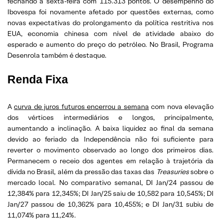
fechando a sexta-feira com 115.313 pontos. O desempenho do
Ibovespa foi novamente afetado por questões externas, como
novas expectativas do prolongamento da política restritiva nos
EUA, economia chinesa com nível de atividade abaixo do
esperado e aumento do preço do petróleo. No Brasil, Programa
Desenrola também é destaque.
Renda Fixa
A
curva de juros futuros encerrou a semana
com nova elevação
dos vértices intermediários e longos, principalmente,
aumentando a inclinação. A baixa liquidez ao final da semana
devido ao feriado da Independência não foi suficiente para
reverter o movimento observado ao longo dos primeiros dias.
Permanecem o receio dos agentes em relação à trajetória da
dívida no Brasil, além da pressão das taxas das
Treasuries
sobre o
mercado local. No comparativo semanal, DI Jan/24 passou de
12,384% para 12,345%; DI Jan/25 saiu de 10,582 para 10,545%; DI
Jan/27 passou de 10,362% para 10,455%; e DI Jan/31 subiu de
11,074% para 11,24%.