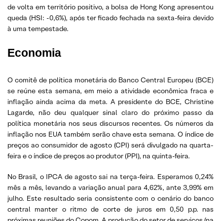
de volta em território positivo, a bolsa de Hong Kong apresentou
queda (HSI: -0,6%), após ter ficado fechada na sexta-feira devido
à uma tempestade.
Economia
O comitê de política monetária do Banco Central Europeu (BCE)
se reúne esta semana, em meio a atividade econômica fraca e
inflação ainda acima da meta. A presidente do BCE, Christine
Lagarde, não deu qualquer sinal claro do próximo passo da
política monetária nos seus discursos recentes. Os números da
inflação nos EUA também serão chave esta semana. O índice de
preços ao consumidor de agosto (CPI) será divulgado na quarta-
feira e o índice de preços ao produtor (PPI), na quinta-feira.
No Brasil, o IPCA de agosto sai na terça-feira. Esperamos 0,24%
mês a mês, levando a variação anual para 4,62%, ante 3,99% em
julho. Este resultado seria consistente com o cenário do banco
central manter o ritmo de corte de juros em 0,50 p.p. nas
próximas reuniões do Copom. A produção do setor de serviços (na