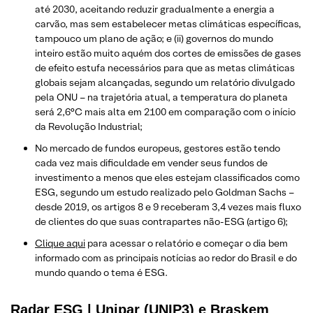
até 2030, aceitando reduzir gradualmente a energia a
carvão, mas sem estabelecer metas climáticas específicas,
tampouco um plano de ação; e (ii) governos do mundo
inteiro estão muito aquém dos cortes de emissões de gases
de efeito estufa necessários para que as metas climáticas
globais sejam alcançadas, segundo um relatório divulgado
pela ONU – na trajetória atual, a temperatura do planeta
será 2,6°C mais alta em 2100 em comparação com o início
da Revolução Industrial;
No mercado de fundos europeus, gestores estão tendo
cada vez mais dificuldade em vender seus fundos de
investimento a menos que eles estejam classificados como
ESG, segundo um estudo realizado pelo Goldman Sachs –
desde 2019, os artigos 8 e 9 receberam 3,4 vezes mais fluxo
de clientes do que suas contrapartes não-ESG (artigo 6);
Clique aqui
para acessar o relatório e começar o dia bem
informado com as principais notícias ao redor do Brasil e do
mundo quando o tema é ESG.
Radar ESG | Unipar (UNIP3) e Braskem