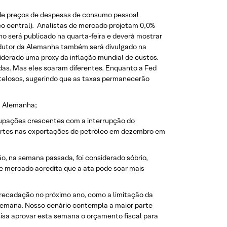
 de preços de despesas de consumo pessoal
co central). Analistas de mercado projetam 0,0%
no será publicado na quarta-feira e deverá mostrar
rodutor da Alemanha também será divulgado na
iderado uma proxy da inflação mundial de custos.
das. Mas eles soaram diferentes. Enquanto a Fed
utelosos, sugerindo que as taxas permanecerão
na Alemanha;
cupações crescentes com a interrupção do
cortes nas exportações de petróleo em dezembro em
ão, na semana passada, foi considerado sóbrio,
 de mercado acredita que a ata pode soar mais
recadação no próximo ano, como a limitação da
semana. Nosso cenário contempla a maior parte
isa aprovar esta semana o orçamento fiscal para