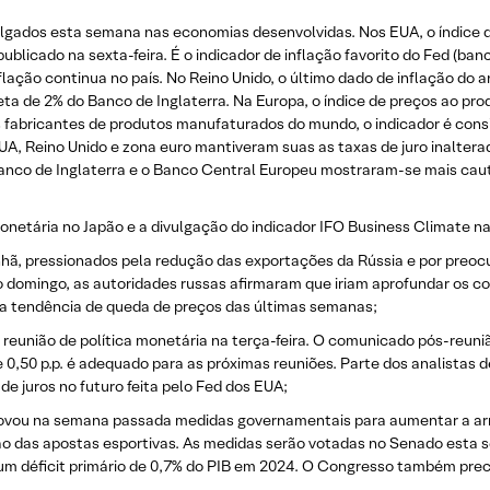
vulgados esta semana nas economias desenvolvidas. Nos EUA, o índice
licado na sexta-feira. É o indicador de inflação favorito do Fed (ban
lação continua no país. No Reino Unido, o último dado de inflação do a
ta de 2% do Banco de Inglaterra. Na Europa, o índice de preços ao p
s fabricantes de produtos manufaturados do mundo, o indicador é cons
A, Reino Unido e zona euro mantiveram suas as taxas de juro inaltera
o Banco de Inglaterra e o Banco Central Europeu mostraram-se mais ca
monetária no Japão e a divulgação do indicador IFO Business Climate 
nhã, pressionados pela redução das exportações da Rússia e por preo
o domingo, as autoridades russas afirmaram que iriam aprofundar os 
er a tendência de queda de preços das últimas semanas;
 reunião de política monetária na terça-feira. O comunicado pós-reuni
e 0,50 p.p. é adequado para as próximas reuniões. Parte dos analistas
de juros no futuro feita pelo Fed dos EUA;
rovou na semana passada medidas governamentais para aumentar a ar
o das apostas esportivas. As medidas serão votadas no Senado esta 
m déficit primário de 0,7% do PIB em 2024. O Congresso também prec