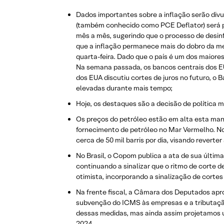
Dados importantes sobre a inflação serão di
(também conhecido como PCE Deflator) será pub
mês a mês, sugerindo que o processo de desinf
que a inflação permanece mais do dobro da me
quarta-feira. Dado que o país é um dos maiore
Na semana passada, os bancos centrais dos EU
dos EUA discutiu cortes de juros no futuro, 
elevadas durante mais tempo;
Hoje, os destaques são a decisão de política 
Os preços do petróleo estão em alta esta ma
fornecimento de petróleo no Mar Vermelho. N
cerca de 50 mil barris por dia, visando revert
No Brasil, o Copom publica a ata de sua última
continuando a sinalizar que o ritmo de corte d
otimista, incorporando a sinalização de cortes 
Na frente fiscal, a Câmara dos Deputados ap
subvenção do ICMS às empresas e a tributaçã
dessas medidas, mas ainda assim projetamos u
2024.