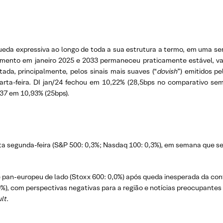
eda expressiva ao longo de toda a sua estrutura a termo, em uma s
imento em janeiro 2025 e 2033 permaneceu praticamente estável, va
ada, principalmente, pelos sinais mais suaves (“
dovish
”) emitidos p
arta-feira. DI jan/24 fechou em 10,22% (28,5bps no comparativo sem
/37 em 10,93% (25bps).
a segunda-feira (S&P 500: 0,3%; Nasdaq 100: 0,3%), em semana que se 
 pan-europeu de lado (Stoxx 600: 0,0%) após queda inesperada da con
%), com perspectivas negativas para a região e notícias preocupantes 
lt
.