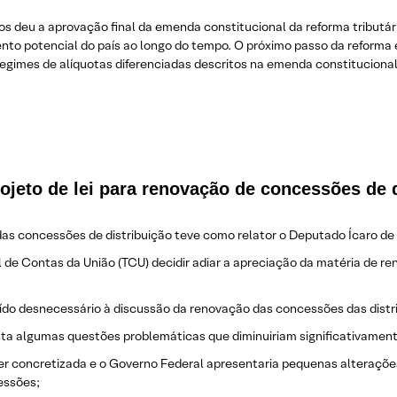
eu a aprovação final da emenda constitucional da reforma tributária. 
ento potencial do país ao longo do tempo. O próximo passo da reforma
 regimes de alíquotas diferenciadas descritos na emenda constitucional
rojeto de lei para renovação de concessões de 
das concessões de distribuição teve como relator o Deputado Ícaro de 
al de Contas da União (TCU) decidir adiar a apreciação da matéria de 
do desnecessário à discussão da renovação das concessões das distrib
ta algumas questões problemáticas que diminuiriam significativamente
er concretizada e o Governo Federal apresentaria pequenas alteraçõ
essões;