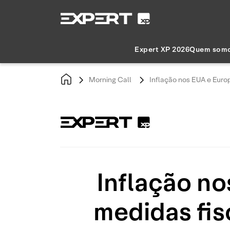
Expert XP 2026
Quem som
Morning Call
Inflação nos EUA e Euro
Inflação no
medidas fis