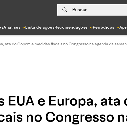
Buscar
os
Análises
Lista de ações
Recomendações
Periódicos
Apr
pa, ata do Copom e medidas fiscais no Congresso na agenda da sema
s EUA e Europa, at
cais no Congresso 