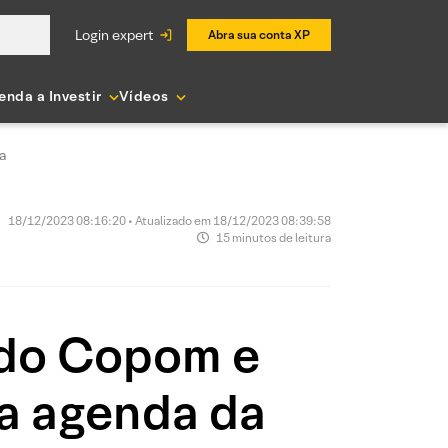
login expert
Abra sua conta XP
enda a Investir
Vídeos
na
18/12/2023 08:16:20 • Atualizado em 18/12/2023 08:39:58
15 minutos de leitura
a do Copom e
na agenda da