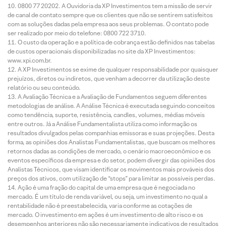
0800 77 20202. A Ouvidoria da XP Investimentos tem a missão de servir
de canal de contato sempre que os clientes que não se sentirem satisfeitos
com as soluções dadas pela empresa aos seus problemas. O contato pode
ser realizado por meio do telefone: 0800 722 3710.
O custo da operação e a política de cobrança estão definidos nas tabelas
de custos operacionais disponibilizadas no site da XP Investimentos:
www.xpi.com.br.
A XP Investimentos se exime de qualquer responsabilidade por quaisquer
prejuízos, diretos ou indiretos, que venham a decorrer da utilização deste
relatório ou seu conteúdo.
A Avaliação Técnica e a Avaliação de Fundamentos seguem diferentes
metodologias de análise. A Análise Técnica é executada seguindo conceitos
como tendência, suporte, resistência, candles, volumes, médias móveis
entre outros. Já a Análise Fundamentalista utiliza como informação os
resultados divulgados pelas companhias emissoras e suas projeções. Desta
forma, as opiniões dos Analistas Fundamentalistas, que buscam os melhores
retornos dadas as condições de mercado, o cenário macroeconômico e os
eventos específicos da empresa e do setor, podem divergir das opiniões dos
Analistas Técnicos, que visam identificar os movimentos mais prováveis dos
preços dos ativos, com utilização de “stops” para limitar as possíveis perdas.
Ação é uma fração do capital de uma empresa que é negociada no
mercado. É um título de renda variável, ou seja, um investimento no qual a
rentabilidade não é preestabelecida, varia conforme as cotações de
mercado. O investimento em ações é um investimento de alto risco e os
desempenhos anteriores não são necessariamente indicativos de resultados