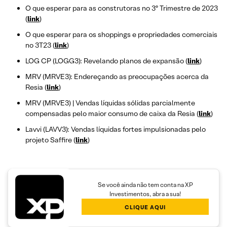
O que esperar para as construtoras no 3º Trimestre de 2023
(
link
)
O que esperar para os shoppings e propriedades comerciais
no 3T23 (
link
)
LOG CP (LOGG3): Revelando planos de expansão (
link
)
MRV (MRVE3): Endereçando as preocupações acerca da
Resia (
link
)
MRV (MRVE3) | Vendas líquidas sólidas parcialmente
compensadas pelo maior consumo de caixa da Resia (
link
)
Lavvi (LAVV3): Vendas líquidas fortes impulsionadas pelo
projeto Saffire (
link
)
Se você ainda não tem conta na XP
Investimentos, abra a sua!
CLIQUE AQUI