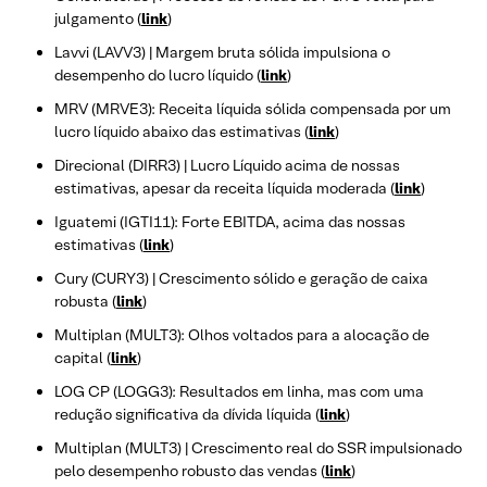
julgamento (
link
)
Lavvi (LAVV3) | Margem bruta sólida impulsiona o
desempenho do lucro líquido (
link
)
MRV (MRVE3): Receita líquida sólida compensada por um
lucro líquido abaixo das estimativas (
link
)
Direcional (DIRR3) | Lucro Líquido acima de nossas
estimativas, apesar da receita líquida moderada (
link
)
Iguatemi (IGTI11): Forte EBITDA, acima das nossas
estimativas (
link
)
Cury (CURY3) | Crescimento sólido e geração de caixa
robusta (
link
)
Multiplan (MULT3): Olhos voltados para a alocação de
capital (
link
)
LOG CP (LOGG3): Resultados em linha, mas com uma
redução significativa da dívida líquida (
link
)
Multiplan (MULT3) | Crescimento real do SSR impulsionado
pelo desempenho robusto das vendas (
link
)