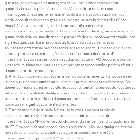
questão, bem como se há limitações de volume, concentração e/ou
quantidade para a aplicação desejada. Você pode consultar essas
informações diretamente no momento da transmissão da sua ordem ou,
ainda, consultando o risco geral da sua carteira na tela de carteira (Visão
Risco). Caso a sua pontuação de risco atual não comporte a
aplicação/contratação pretendida, ou caso existam limitações em relação à
quantidade e/ou volume financeiro para a referida aplicação/contratação, isto
significa que, com base na composição atual da sua carteira, esta
aplicação/contratação não está adequada ao seu perfil. Em caso de dúvidas
sobre o processo de adequação dos produtos oferecidos pela XP
Investimentos ao seu perfil de investidor, consulte o FAQ. As condições de
mercado, mudanças climáticas e o cenário macroeconômico podem afetar o
desempenho do investimento.
A rentabilidade de produtos financeiros pode apresentar variações e seu
preço ou valor pode aumentar ou diminuir num curto espaço de tempo. Os
desempenhos anteriores não são necessariamente indicativos de resultados
futuros. A rentabilidade divulgada não é líquida de impostos. As informações
presentes neste material são baseadas em simulações e os resultados reais
poderão ser significativamente diferentes.
Este relatório é destinado à circulação exclusiva para a rede de
relacionamento da XP Investimentos, incluindo assessores de
investimentos da XP e clientes da XP, podendo também ser divulgado no site
da XP. Fica proibida sua reprodução ou redistribuição para qualquer pessoa,
no todo ou em parte, qualquer que seja o propósito, sem o prévio
consentimento expresso da XP Investimentos.