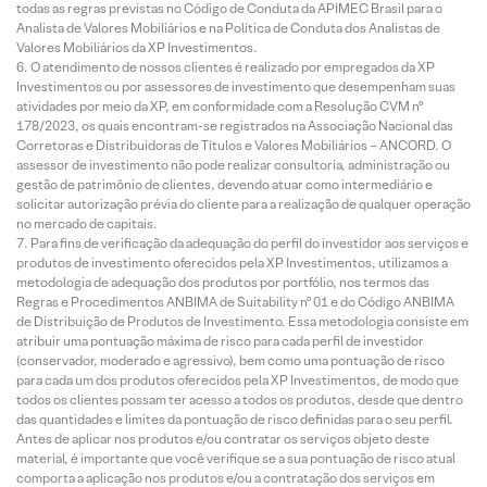
todas as regras previstas no Código de Conduta da APIMEC Brasil para o
Analista de Valores Mobiliários e na Política de Conduta dos Analistas de
Valores Mobiliários da XP Investimentos.
O atendimento de nossos clientes é realizado por empregados da XP
Investimentos ou por assessores de investimento que desempenham suas
atividades por meio da XP, em conformidade com a Resolução CVM nº
178/2023, os quais encontram-se registrados na Associação Nacional das
Corretoras e Distribuidoras de Títulos e Valores Mobiliários – ANCORD. O
assessor de investimento não pode realizar consultoria, administração ou
gestão de patrimônio de clientes, devendo atuar como intermediário e
solicitar autorização prévia do cliente para a realização de qualquer operação
no mercado de capitais.
Para fins de verificação da adequação do perfil do investidor aos serviços e
produtos de investimento oferecidos pela XP Investimentos, utilizamos a
metodologia de adequação dos produtos por portfólio, nos termos das
Regras e Procedimentos ANBIMA de Suitability nº 01 e do Código ANBIMA
de Distribuição de Produtos de Investimento. Essa metodologia consiste em
atribuir uma pontuação máxima de risco para cada perfil de investidor
(conservador, moderado e agressivo), bem como uma pontuação de risco
para cada um dos produtos oferecidos pela XP Investimentos, de modo que
todos os clientes possam ter acesso a todos os produtos, desde que dentro
das quantidades e limites da pontuação de risco definidas para o seu perfil.
Antes de aplicar nos produtos e/ou contratar os serviços objeto deste
material, é importante que você verifique se a sua pontuação de risco atual
comporta a aplicação nos produtos e/ou a contratação dos serviços em