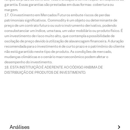
garantia. Essas garantias são prestadas em duas formas: cobertura ou
margem.
O investimento em Mercados Futuros embute riscos de perdas
patrimoniais significativos. Commodity é um objeto ou determinante de
preço de um contrato futuro ou outro instrumento derivativo, podendo
consubstanciar um índice, uma taxa, um valor mobiliário ou produto físico. É
um investimento de risco muito alto, que contempla a possibilidade de
oscilação de preço devido à utilização de alavancagem financeira. A duração
recomendada para o investimento é de curto prazo e o patrimônio do cliente
não está garantido neste tipo de produto. As condições de mercado,
mudanças climáticas e o cenário macroeconômico podem afetar o
desempenho do investimento.
ESTA INSTITUIÇÃO É ADERENTE AO CÓDIGO ANBIMA DE
DISTRIBUIÇÃO DE PRODUTOS DE INVESTIMENTO.
Análises