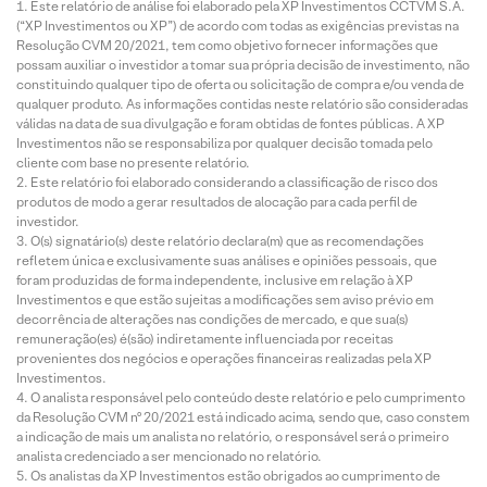
Este relatório de análise foi elaborado pela XP Investimentos CCTVM S.A.
(“XP Investimentos ou XP”) de acordo com todas as exigências previstas na
Resolução CVM 20/2021, tem como objetivo fornecer informações que
possam auxiliar o investidor a tomar sua própria decisão de investimento, não
constituindo qualquer tipo de oferta ou solicitação de compra e/ou venda de
qualquer produto. As informações contidas neste relatório são consideradas
válidas na data de sua divulgação e foram obtidas de fontes públicas. A XP
Investimentos não se responsabiliza por qualquer decisão tomada pelo
cliente com base no presente relatório.
Este relatório foi elaborado considerando a classificação de risco dos
produtos de modo a gerar resultados de alocação para cada perfil de
investidor.
O(s) signatário(s) deste relatório declara(m) que as recomendações
refletem única e exclusivamente suas análises e opiniões pessoais, que
foram produzidas de forma independente, inclusive em relação à XP
Investimentos e que estão sujeitas a modificações sem aviso prévio em
decorrência de alterações nas condições de mercado, e que sua(s)
remuneração(es) é(são) indiretamente influenciada por receitas
provenientes dos negócios e operações financeiras realizadas pela XP
Investimentos.
O analista responsável pelo conteúdo deste relatório e pelo cumprimento
da Resolução CVM nº 20/2021 está indicado acima, sendo que, caso constem
a indicação de mais um analista no relatório, o responsável será o primeiro
analista credenciado a ser mencionado no relatório.
Os analistas da XP Investimentos estão obrigados ao cumprimento de