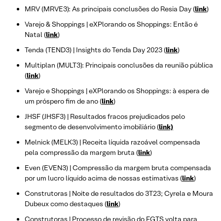
MRV (MRVE3): As principais conclusões do Resia Day (
link
)
Varejo & Shoppings | eXPlorando os Shoppings: Então é
Natal (
link
)
Tenda (TEND3) | Insights do Tenda Day 2023 (
link
)
Multiplan (MULT3): Principais conclusões da reunião pública
(
link
)
Varejo e Shoppings | eXPlorando os Shoppings: à espera de
um próspero fim de ano (
link
)
JHSF (JHSF3) | Resultados fracos prejudicados pelo
segmento de desenvolvimento imobiliário (
link)
Melnick (MELK3) | Receita líquida razoável compensada
pela compressão da margem bruta (
link
)
Even (EVEN3) | Compressão da margem bruta compensada
por um lucro líquido acima de nossas estimativas (
link
)
Construtoras | Noite de resultados do 3T23; Cyrela e Moura
Dubeux como destaques (
link
)
Construtoras | Processo de revisão do FGTS volta para