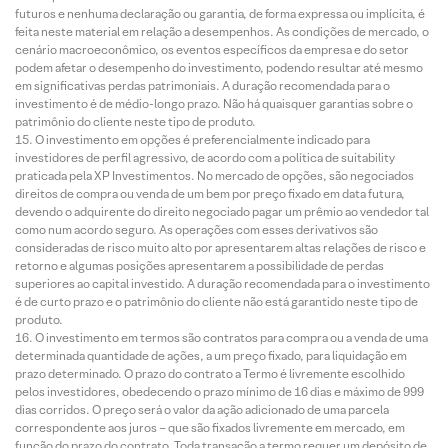
futuros e nenhuma declaração ou garantia, de forma expressa ou implícita, é
feita neste material em relação a desempenhos. As condições de mercado, o
cenário macroeconômico, os eventos específicos da empresa e do setor
podem afetar o desempenho do investimento, podendo resultar até mesmo
em significativas perdas patrimoniais. A duração recomendada para o
investimento é de médio-longo prazo. Não há quaisquer garantias sobre o
patrimônio do cliente neste tipo de produto.
O investimento em opções é preferencialmente indicado para
investidores de perfil agressivo, de acordo com a política de suitability
praticada pela XP Investimentos. No mercado de opções, são negociados
direitos de compra ou venda de um bem por preço fixado em data futura,
devendo o adquirente do direito negociado pagar um prêmio ao vendedor tal
como num acordo seguro. As operações com esses derivativos são
consideradas de risco muito alto por apresentarem altas relações de risco e
retorno e algumas posições apresentarem a possibilidade de perdas
superiores ao capital investido. A duração recomendada para o investimento
é de curto prazo e o patrimônio do cliente não está garantido neste tipo de
produto.
O investimento em termos são contratos para compra ou a venda de uma
determinada quantidade de ações, a um preço fixado, para liquidação em
prazo determinado. O prazo do contrato a Termo é livremente escolhido
pelos investidores, obedecendo o prazo mínimo de 16 dias e máximo de 999
dias corridos. O preço será o valor da ação adicionado de uma parcela
correspondente aos juros – que são fixados livremente em mercado, em
função do prazo do contrato. Toda transação a termo requer um depósito de