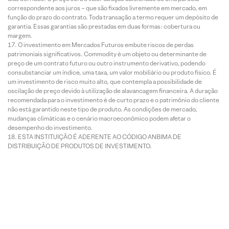
correspondente aos juros – que são fixados livremente em mercado, em
função do prazo do contrato. Toda transação a termo requer um depósito de
garantia. Essas garantias são prestadas em duas formas: cobertura ou
margem.
O investimento em Mercados Futuros embute riscos de perdas
patrimoniais significativos. Commodity é um objeto ou determinante de
preço de um contrato futuro ou outro instrumento derivativo, podendo
consubstanciar um índice, uma taxa, um valor mobiliário ou produto físico. É
um investimento de risco muito alto, que contempla a possibilidade de
oscilação de preço devido à utilização de alavancagem financeira. A duração
recomendada para o investimento é de curto prazo e o patrimônio do cliente
não está garantido neste tipo de produto. As condições de mercado,
mudanças climáticas e o cenário macroeconômico podem afetar o
desempenho do investimento.
ESTA INSTITUIÇÃO É ADERENTE AO CÓDIGO ANBIMA DE
DISTRIBUIÇÃO DE PRODUTOS DE INVESTIMENTO.