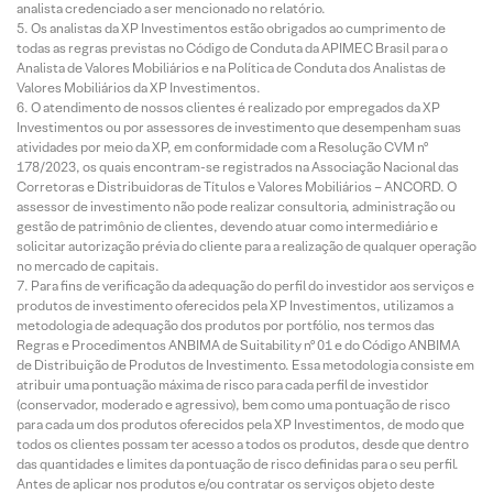
analista credenciado a ser mencionado no relatório.
Os analistas da XP Investimentos estão obrigados ao cumprimento de
todas as regras previstas no Código de Conduta da APIMEC Brasil para o
Analista de Valores Mobiliários e na Política de Conduta dos Analistas de
Valores Mobiliários da XP Investimentos.
O atendimento de nossos clientes é realizado por empregados da XP
Investimentos ou por assessores de investimento que desempenham suas
atividades por meio da XP, em conformidade com a Resolução CVM nº
178/2023, os quais encontram-se registrados na Associação Nacional das
Corretoras e Distribuidoras de Títulos e Valores Mobiliários – ANCORD. O
assessor de investimento não pode realizar consultoria, administração ou
gestão de patrimônio de clientes, devendo atuar como intermediário e
solicitar autorização prévia do cliente para a realização de qualquer operação
no mercado de capitais.
Para fins de verificação da adequação do perfil do investidor aos serviços e
produtos de investimento oferecidos pela XP Investimentos, utilizamos a
metodologia de adequação dos produtos por portfólio, nos termos das
Regras e Procedimentos ANBIMA de Suitability nº 01 e do Código ANBIMA
de Distribuição de Produtos de Investimento. Essa metodologia consiste em
atribuir uma pontuação máxima de risco para cada perfil de investidor
(conservador, moderado e agressivo), bem como uma pontuação de risco
para cada um dos produtos oferecidos pela XP Investimentos, de modo que
todos os clientes possam ter acesso a todos os produtos, desde que dentro
das quantidades e limites da pontuação de risco definidas para o seu perfil.
Antes de aplicar nos produtos e/ou contratar os serviços objeto deste