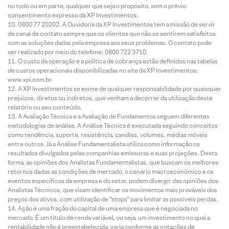
no todo ou em parte, qualquer que seja o propósito, sem o prévio
consentimento expresso da XP Investimentos.
0800 77 20202. A Ouvidoria da XP Investimentos tem a missão de servir
de canal de contato sempre que os clientes que não se sentirem satisfeitos
com as soluções dadas pela empresa aos seus problemas. O contato pode
ser realizado por meio do telefone: 0800 722 3710.
O custo da operação e a política de cobrança estão definidos nas tabelas
de custos operacionais disponibilizadas no site da XP Investimentos:
www.xpi.com.br.
A XP Investimentos se exime de qualquer responsabilidade por quaisquer
prejuízos, diretos ou indiretos, que venham a decorrer da utilização deste
relatório ou seu conteúdo.
A Avaliação Técnica e a Avaliação de Fundamentos seguem diferentes
metodologias de análise. A Análise Técnica é executada seguindo conceitos
como tendência, suporte, resistência, candles, volumes, médias móveis
entre outros. Já a Análise Fundamentalista utiliza como informação os
resultados divulgados pelas companhias emissoras e suas projeções. Desta
forma, as opiniões dos Analistas Fundamentalistas, que buscam os melhores
retornos dadas as condições de mercado, o cenário macroeconômico e os
eventos específicos da empresa e do setor, podem divergir das opiniões dos
Analistas Técnicos, que visam identificar os movimentos mais prováveis dos
preços dos ativos, com utilização de “stops” para limitar as possíveis perdas.
Ação é uma fração do capital de uma empresa que é negociada no
mercado. É um título de renda variável, ou seja, um investimento no qual a
rentabilidade não é preestabelecida, varia conforme as cotações de