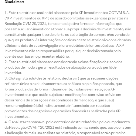
Disclaimer:
Este relatório de análise foi elaborado pela XP Investimentos CCTVM S.A.
(“XP Investimentos ou XP”) de acordo com todas as exigências previstas na
Resolução CVM 20/2021, tem como objetivo fornecer informações que
possam auxiliar o investidor a tomar sua própria decisão de investimento, não
constituindo qualquer tipo de oferta ou solicitação de compra e/ou venda de
qualquer produto. As informações contidas neste relatório são consideradas
válidas na data de sua divulgação e foram obtidas de fontes públicas. A XP
Investimentos não se responsabiliza por qualquer decisão tomada pelo
cliente com base no presente relatório.
Este relatório foi elaborado considerando a classificação de risco dos
produtos de modo a gerar resultados de alocação para cada perfil de
investidor.
O(s) signatário(s) deste relatório declara(m) que as recomendações
refletem única e exclusivamente suas análises e opiniões pessoais, que
foram produzidas de forma independente, inclusive em relação à XP
Investimentos e que estão sujeitas a modificações sem aviso prévio em
decorrência de alterações nas condições de mercado, e que sua(s)
remuneração(es) é(são) indiretamente influenciada por receitas
provenientes dos negócios e operações financeiras realizadas pela XP
Investimentos.
O analista responsável pelo conteúdo deste relatório e pelo cumprimento
da Resolução CVM nº 20/2021 está indicado acima, sendo que, caso constem
a indicação de mais um analista no relatório, o responsável será o primeiro