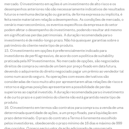
mercado. O investimento em ações é um investimento de alto risco e os
desempenhos anteriores não são necessariamente indicativos de resultados
futuros e nenhuma declaração ou garantia, de forma expressa ou implícita, é
feita neste material em relação a desempenhos. As condições de mercado, o
cenário macroeconômico, os eventos específicos da empresa e do setor
podem afetar o desempenho do investimento, podendo resultar até mesmo
em significativas perdas patrimoniais. A duração recomendada para o
investimento é de médio-longo prazo. Não há quaisquer garantias sobre o
patrimônio do cliente neste tipo de produto.
O investimento em opções é preferencialmente indicado para
investidores de perfil agressivo, de acordo com a política de suitability
praticada pela XP Investimentos. No mercado de opções, são negociados
direitos de compra ou venda de um bem por preço fixado em data futura,
devendo o adquirente do direito negociado pagar um prêmio ao vendedor tal
como num acordo seguro. As operações com esses derivativos são
consideradas de risco muito alto por apresentarem altas relações de risco e
retorno e algumas posições apresentarem a possibilidade de perdas
superiores ao capital investido. A duração recomendada para o investimento
é de curto prazo e o patrimônio do cliente não está garantido neste tipo de
produto.
O investimento em termos são contratos para compra ou a venda de uma
determinada quantidade de ações, a um preço fixado, para liquidação em
prazo determinado. O prazo do contrato a Termo é livremente escolhido
pelos investidores, obedecendo o prazo mínimo de 16 dias e máximo de 999
dias corridos. O preço será o valor da ação adicionado de uma parcela