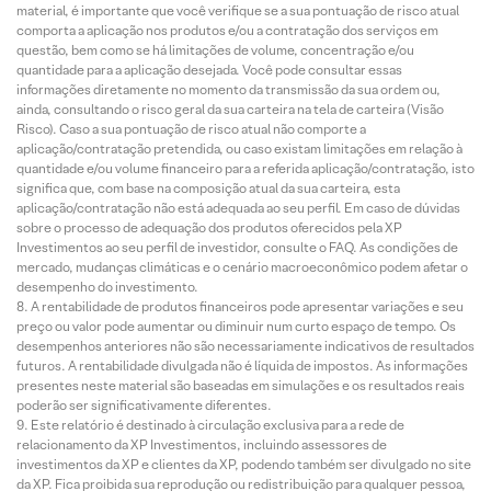
material, é importante que você verifique se a sua pontuação de risco atual
comporta a aplicação nos produtos e/ou a contratação dos serviços em
questão, bem como se há limitações de volume, concentração e/ou
quantidade para a aplicação desejada. Você pode consultar essas
informações diretamente no momento da transmissão da sua ordem ou,
ainda, consultando o risco geral da sua carteira na tela de carteira (Visão
Risco). Caso a sua pontuação de risco atual não comporte a
aplicação/contratação pretendida, ou caso existam limitações em relação à
quantidade e/ou volume financeiro para a referida aplicação/contratação, isto
significa que, com base na composição atual da sua carteira, esta
aplicação/contratação não está adequada ao seu perfil. Em caso de dúvidas
sobre o processo de adequação dos produtos oferecidos pela XP
Investimentos ao seu perfil de investidor, consulte o FAQ. As condições de
mercado, mudanças climáticas e o cenário macroeconômico podem afetar o
desempenho do investimento.
A rentabilidade de produtos financeiros pode apresentar variações e seu
preço ou valor pode aumentar ou diminuir num curto espaço de tempo. Os
desempenhos anteriores não são necessariamente indicativos de resultados
futuros. A rentabilidade divulgada não é líquida de impostos. As informações
presentes neste material são baseadas em simulações e os resultados reais
poderão ser significativamente diferentes.
Este relatório é destinado à circulação exclusiva para a rede de
relacionamento da XP Investimentos, incluindo assessores de
investimentos da XP e clientes da XP, podendo também ser divulgado no site
da XP. Fica proibida sua reprodução ou redistribuição para qualquer pessoa,