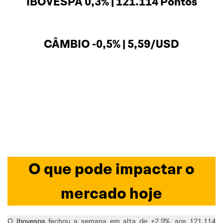
IBOVESPA 0,3% | 121.114 Pontos
CÂMBIO -0,5% | 5,59/USD
O que pode impactar o
mercado hoje
O
Ibovespa
fechou a semana em alta de +2,9%, aos 121.114