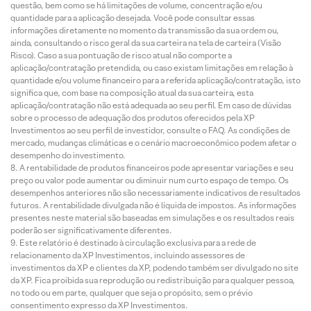
questão, bem como se há limitações de volume, concentração e/ou
quantidade para a aplicação desejada. Você pode consultar essas
informações diretamente no momento da transmissão da sua ordem ou,
ainda, consultando o risco geral da sua carteira na tela de carteira (Visão
Risco). Caso a sua pontuação de risco atual não comporte a
aplicação/contratação pretendida, ou caso existam limitações em relação à
quantidade e/ou volume financeiro para a referida aplicação/contratação, isto
significa que, com base na composição atual da sua carteira, esta
aplicação/contratação não está adequada ao seu perfil. Em caso de dúvidas
sobre o processo de adequação dos produtos oferecidos pela XP
Investimentos ao seu perfil de investidor, consulte o FAQ. As condições de
mercado, mudanças climáticas e o cenário macroeconômico podem afetar o
desempenho do investimento.
A rentabilidade de produtos financeiros pode apresentar variações e seu
preço ou valor pode aumentar ou diminuir num curto espaço de tempo. Os
desempenhos anteriores não são necessariamente indicativos de resultados
futuros. A rentabilidade divulgada não é líquida de impostos. As informações
presentes neste material são baseadas em simulações e os resultados reais
poderão ser significativamente diferentes.
Este relatório é destinado à circulação exclusiva para a rede de
relacionamento da XP Investimentos, incluindo assessores de
investimentos da XP e clientes da XP, podendo também ser divulgado no site
da XP. Fica proibida sua reprodução ou redistribuição para qualquer pessoa,
no todo ou em parte, qualquer que seja o propósito, sem o prévio
consentimento expresso da XP Investimentos.