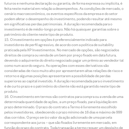
futuros e nenhuma declaração ou garantia, de forma expressa ou implícita, é
feita neste material em relação a desempenhos. As condições de mercado, o
cenário macroeconômico, os eventos específicos da empresa e do setor
podem afetar o desempenho do investimento, podendo resultar até mesmo
em significativas perdas patrimoniais. A duração recomendada para o
investimento é de médio-longo prazo. Não há quaisquer garantias sobre o
patrimônio do cliente neste tipo de produto.
O investimento em opções é preferencialmente indicado para
investidores de perfil agressivo, de acordo com a política de suitability
praticada pela XP Investimentos. No mercado de opções, são negociados
direitos de compra ou venda de um bem por preço fixado em data futura,
devendo o adquirente do direito negociado pagar um prêmio ao vendedor tal
como num acordo seguro. As operações com esses derivativos são
consideradas de risco muito alto por apresentarem altas relações de risco e
retorno e algumas posições apresentarem a possibilidade de perdas
superiores ao capital investido. A duração recomendada para o investimento
é de curto prazo e o patrimônio do cliente não está garantido neste tipo de
produto.
O investimento em termos são contratos para compra ou a venda de uma
determinada quantidade de ações, a um preço fixado, para liquidação em
prazo determinado. O prazo do contrato a Termo é livremente escolhido
pelos investidores, obedecendo o prazo mínimo de 16 dias e máximo de 999
dias corridos. O preço será o valor da ação adicionado de uma parcela
correspondente aos juros – que são fixados livremente em mercado, em
função do prazo do contrato. Toda transação a termo requer um depósito de