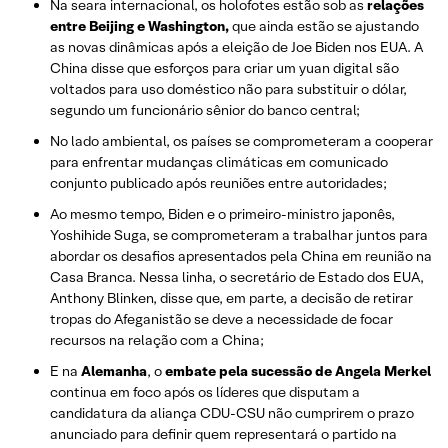
Na seara internacional, os holofotes estão sob as
relações
entre Beijing e Washington,
que ainda estão se ajustando
as novas dinâmicas após a eleição de Joe Biden nos EUA. A
China disse que esforços para criar um yuan digital são
voltados para uso doméstico não para substituir o dólar,
segundo um funcionário sênior do banco central;
No lado ambiental, os países se comprometeram a cooperar
para enfrentar mudanças climáticas em comunicado
conjunto publicado após reuniões entre autoridades;
Ao mesmo tempo, Biden e o primeiro-ministro japonês,
Yoshihide Suga, se comprometeram a trabalhar juntos para
abordar os desafios apresentados pela China em reunião na
Casa Branca. Nessa linha, o secretário de Estado dos EUA,
Anthony Blinken, disse que, em parte, a decisão de retirar
tropas do Afeganistão se deve a necessidade de focar
recursos na relação com a China;
E na
Alemanha
, o
embate pela sucessão de Angela Merkel
continua em foco após os líderes que disputam a
candidatura da aliança CDU-CSU não cumprirem o prazo
anunciado para definir quem representará o partido na