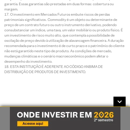
garantia. Essas garantias são prestadas em duas formas: cobertura ou
margem.
O investimento em Mercados Futuros embute riscos de perdas
patrimoniais significativos. Commodity é um objeto ou determinante de
preço de um contrato futuro ou outro instrumento derivativo, podendo
consubstanciar um índice, uma taxa, um valor mobiliário ou produto físico. É
um investimento de risco muito alto, que contempla a possibilidade de
oscilação de preço devido à utilização de alavancagem financeira. A duração
recomendada para o investimento é de curto prazo e o patrimônio do cliente
não está garantido neste tipo de produto. As condições de mercado,
mudanças climáticas e o cenário macroeconômico podem afetar o
desempenho do investimento.
ESTA INSTITUIÇÃO É ADERENTE AO CÓDIGO ANBIMA DE
DISTRIBUIÇÃO DE PRODUTOS DE INVESTIMENTO.
Análises