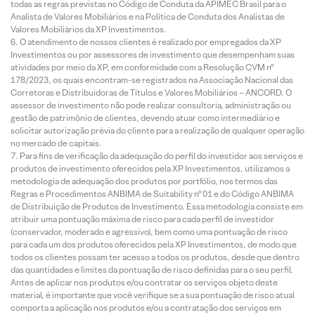
todas as regras previstas no Código de Conduta da APIMEC Brasil para o
Analista de Valores Mobiliários e na Política de Conduta dos Analistas de
Valores Mobiliários da XP Investimentos.
O atendimento de nossos clientes é realizado por empregados da XP
Investimentos ou por assessores de investimento que desempenham suas
atividades por meio da XP, em conformidade com a Resolução CVM nº
178/2023, os quais encontram-se registrados na Associação Nacional das
Corretoras e Distribuidoras de Títulos e Valores Mobiliários – ANCORD. O
assessor de investimento não pode realizar consultoria, administração ou
gestão de patrimônio de clientes, devendo atuar como intermediário e
solicitar autorização prévia do cliente para a realização de qualquer operação
no mercado de capitais.
Para fins de verificação da adequação do perfil do investidor aos serviços e
produtos de investimento oferecidos pela XP Investimentos, utilizamos a
metodologia de adequação dos produtos por portfólio, nos termos das
Regras e Procedimentos ANBIMA de Suitability nº 01 e do Código ANBIMA
de Distribuição de Produtos de Investimento. Essa metodologia consiste em
atribuir uma pontuação máxima de risco para cada perfil de investidor
(conservador, moderado e agressivo), bem como uma pontuação de risco
para cada um dos produtos oferecidos pela XP Investimentos, de modo que
todos os clientes possam ter acesso a todos os produtos, desde que dentro
das quantidades e limites da pontuação de risco definidas para o seu perfil.
Antes de aplicar nos produtos e/ou contratar os serviços objeto deste
material, é importante que você verifique se a sua pontuação de risco atual
comporta a aplicação nos produtos e/ou a contratação dos serviços em