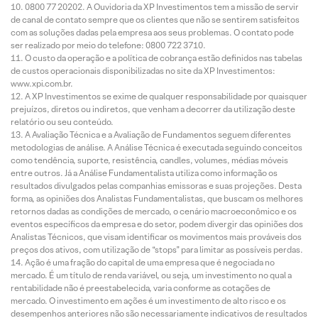
0800 77 20202. A Ouvidoria da XP Investimentos tem a missão de servir
de canal de contato sempre que os clientes que não se sentirem satisfeitos
com as soluções dadas pela empresa aos seus problemas. O contato pode
ser realizado por meio do telefone: 0800 722 3710.
O custo da operação e a política de cobrança estão definidos nas tabelas
de custos operacionais disponibilizadas no site da XP Investimentos:
www.xpi.com.br.
A XP Investimentos se exime de qualquer responsabilidade por quaisquer
prejuízos, diretos ou indiretos, que venham a decorrer da utilização deste
relatório ou seu conteúdo.
A Avaliação Técnica e a Avaliação de Fundamentos seguem diferentes
metodologias de análise. A Análise Técnica é executada seguindo conceitos
como tendência, suporte, resistência, candles, volumes, médias móveis
entre outros. Já a Análise Fundamentalista utiliza como informação os
resultados divulgados pelas companhias emissoras e suas projeções. Desta
forma, as opiniões dos Analistas Fundamentalistas, que buscam os melhores
retornos dadas as condições de mercado, o cenário macroeconômico e os
eventos específicos da empresa e do setor, podem divergir das opiniões dos
Analistas Técnicos, que visam identificar os movimentos mais prováveis dos
preços dos ativos, com utilização de “stops” para limitar as possíveis perdas.
Ação é uma fração do capital de uma empresa que é negociada no
mercado. É um título de renda variável, ou seja, um investimento no qual a
rentabilidade não é preestabelecida, varia conforme as cotações de
mercado. O investimento em ações é um investimento de alto risco e os
desempenhos anteriores não são necessariamente indicativos de resultados