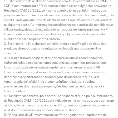
Este relatório de análise foi elaborado pela XP Investimentos CCTVM S.A.
(“XP Investimentos ou XP”) de acordo com todas as exigências previstas na
Resolução CVM 20/2021, tem como objetivo fornecer informações que
possam auxiliar o investidor a tomar sua própria decisão de investimento, não
constituindo qualquer tipo de oferta ou solicitação de compra e/ou venda de
qualquer produto. As informações contidas neste relatório são consideradas
válidas na data de sua divulgação e foram obtidas de fontes públicas. A XP
Investimentos não se responsabiliza por qualquer decisão tomada pelo
cliente com base no presente relatório.
Este relatório foi elaborado considerando a classificação de risco dos
produtos de modo a gerar resultados de alocação para cada perfil de
investidor.
O(s) signatário(s) deste relatório declara(m) que as recomendações
refletem única e exclusivamente suas análises e opiniões pessoais, que
foram produzidas de forma independente, inclusive em relação à XP
Investimentos e que estão sujeitas a modificações sem aviso prévio em
decorrência de alterações nas condições de mercado, e que sua(s)
remuneração(es) é(são) indiretamente influenciada por receitas
provenientes dos negócios e operações financeiras realizadas pela XP
Investimentos.
O analista responsável pelo conteúdo deste relatório e pelo cumprimento
da Resolução CVM nº 20/2021 está indicado acima, sendo que, caso constem
a indicação de mais um analista no relatório, o responsável será o primeiro
analista credenciado a ser mencionado no relatório.
Os analistas da XP Investimentos estão obrigados ao cumprimento de